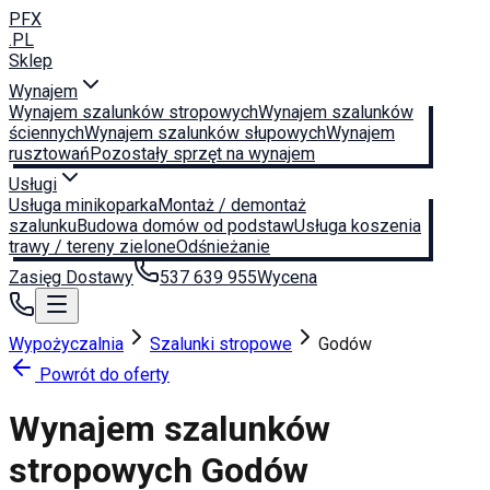
PFX
.PL
Sklep
Wynajem
Wynajem szalunków stropowych
Wynajem szalunków
ściennych
Wynajem szalunków słupowych
Wynajem
rusztowań
Pozostały sprzęt na wynajem
Usługi
Usługa minikoparka
Montaż / demontaż
szalunku
Budowa domów od podstaw
Usługa koszenia
trawy / tereny zielone
Odśnieżanie
Zasięg Dostawy
537 639 955
Wycena
Wypożyczalnia
Szalunki stropowe
Godów
Powrót do oferty
Wynajem szalunków
stropowych
Godów