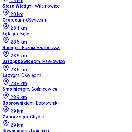
28
km
Stara Wieś
gm.
Wilamowice
28
km
Grojec
gm.
Oświęcim
28.1
km
Łęki
gm.
Kęty
28.5
km
Ruda
gm.
Kuźnia Raciborska
28.6
km
Jarząbkowice
gm.
Pawłowice
28.6
km
Łazy
gm.
Oświęcim
28.8
km
Smolnica
gm.
Sośnicowice
28.9
km
Bobrowniki
gm.
Bobrowniki
29
km
Zaborze
gm.
Chybie
29
km
Iłownica
gm.
Jasienica