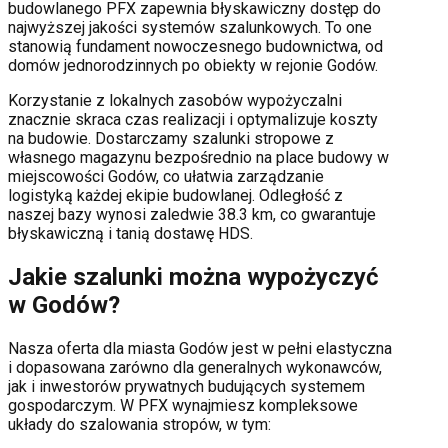
budowlanego PFX zapewnia błyskawiczny dostęp do
najwyższej jakości systemów szalunkowych. To one
stanowią fundament nowoczesnego budownictwa, od
domów jednorodzinnych po obiekty w rejonie
Godów
.
Korzystanie z lokalnych zasobów wypożyczalni
znacznie skraca czas realizacji i optymalizuje koszty
na budowie. Dostarczamy szalunki stropowe z
własnego magazynu bezpośrednio na place budowy w
miejscowości
Godów
, co ułatwia zarządzanie
logistyką każdej ekipie budowlanej.
Odległość z
naszej bazy wynosi zaledwie 38.3 km, co gwarantuje
błyskawiczną i tanią dostawę HDS.
Jakie szalunki można wypożyczyć
w
Godów
?
Nasza oferta dla miasta
Godów
jest w pełni elastyczna
i dopasowana zarówno dla generalnych wykonawców,
jak i inwestorów prywatnych budujących systemem
gospodarczym. W PFX wynajmiesz kompleksowe
układy do szalowania stropów, w tym: