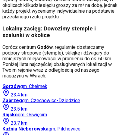
okolicach kilkudziesięciu groszy za m² na dobę, jednak
każdy projekt wyceniamy indywidualnie na podstawie
przesłanego rzutu projektu.
Lokalny zasięg: Dowozimy stemple i
szalunki w okolice
Oprócz centrum
Godów
, regularnie dostarczamy
podpory stropowe (stemple), sklejkę i dźwigary do
mniejszych miejscowości w promieniu do ok. 60 km.
Poniżej lista najczęściej obsługiwanych lokalizacji w
Twoim rejonie wraz z odległością od naszego
magazynu w Wyrach:
Gorzów
gm.
Chełmek
23.4
km
Zabrzeg
gm.
Czechowice-Dziedzice
23.5
km
Rajsko
gm.
Oświęcim
23.7
km
Kuźnia Nieborowska
gm.
Pilchowice