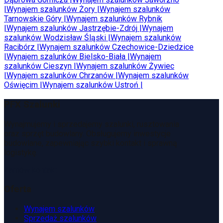
|
Wynajem szalunków
Żory
|
Wynajem szalunków
Tarnowskie Góry
|
Wynajem szalunków
Rybnik
|
Wynajem szalunków
Jastrzębie-Zdrój
|
Wynajem
szalunków
Wodzisław Śląski
|
Wynajem szalunków
Racibórz
|
Wynajem szalunków
Czechowice-Dziedzice
|
Wynajem szalunków
Bielsko-Biała
|
Wynajem
szalunków
Cieszyn
|
Wynajem szalunków
Żywiec
|
Wynajem szalunków
Chrzanów
|
Wynajem szalunków
Oświęcim
|
Wynajem szalunków
Ustroń
|
PFX Szalunki
Wynajmujemy i sprzedajemy szalunki, rusztowania
oraz sprzęt budowlany. Obsługujemy inwestycje
budowlane, zapewniając szybki kontakt i sprawną
logistykę.
Zamów kontakt
Oferta
Wynajem szalunków
Sprzedaż szalunków