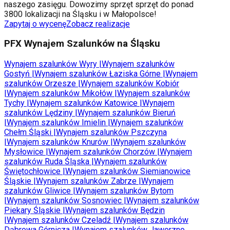
naszego zasięgu. Dowozimy sprzęt sprzęt do ponad
3800 lokalizacji na Śląsku i w Małopolsce!
Zapytaj o wycenę
Zobacz realizacje
PFX Wynajem Szalunków na Śląsku
Wynajem szalunków
Wyry
|
Wynajem szalunków
Gostyń
|
Wynajem szalunków
Łaziska Górne
|
Wynajem
szalunków
Orzesze
|
Wynajem szalunków
Kobiór
|
Wynajem szalunków
Mikołów
|
Wynajem szalunków
Tychy
|
Wynajem szalunków
Katowice
|
Wynajem
szalunków
Lędziny
|
Wynajem szalunków
Bieruń
|
Wynajem szalunków
Imielin
|
Wynajem szalunków
Chełm Śląski
|
Wynajem szalunków
Pszczyna
|
Wynajem szalunków
Knurów
|
Wynajem szalunków
Mysłowice
|
Wynajem szalunków
Chorzów
|
Wynajem
szalunków
Ruda Śląska
|
Wynajem szalunków
Świętochłowice
|
Wynajem szalunków
Siemianowice
Śląskie
|
Wynajem szalunków
Zabrze
|
Wynajem
szalunków
Gliwice
|
Wynajem szalunków
Bytom
|
Wynajem szalunków
Sosnowiec
|
Wynajem szalunków
Piekary Śląskie
|
Wynajem szalunków
Będzin
|
Wynajem szalunków
Czeladź
|
Wynajem szalunków
Dąbrowa Górnicza
|
Wynajem szalunków
Jaworzno