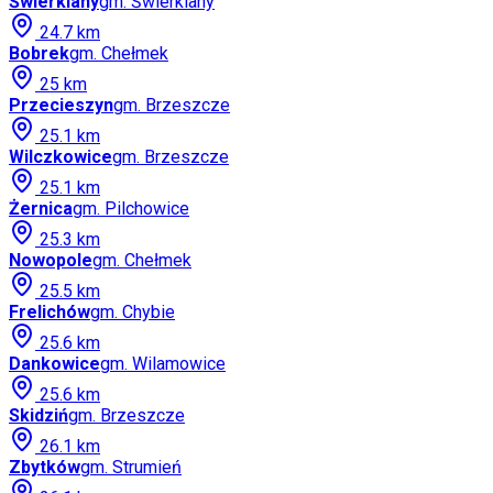
Świerklany
gm.
Świerklany
24.7
km
Bobrek
gm.
Chełmek
25
km
Przecieszyn
gm.
Brzeszcze
25.1
km
Wilczkowice
gm.
Brzeszcze
25.1
km
Żernica
gm.
Pilchowice
25.3
km
Nowopole
gm.
Chełmek
25.5
km
Frelichów
gm.
Chybie
25.6
km
Dankowice
gm.
Wilamowice
25.6
km
Skidziń
gm.
Brzeszcze
26.1
km
Zbytków
gm.
Strumień