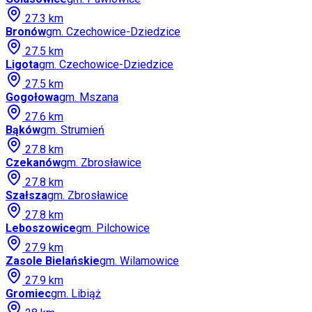
27.3
km
Bronów
gm.
Czechowice-Dziedzice
27.5
km
Ligota
gm.
Czechowice-Dziedzice
27.5
km
Gogołowa
gm.
Mszana
27.6
km
Bąków
gm.
Strumień
27.8
km
Czekanów
gm.
Zbrosławice
27.8
km
Szałsza
gm.
Zbrosławice
27.8
km
Leboszowice
gm.
Pilchowice
27.9
km
Zasole Bielańskie
gm.
Wilamowice
27.9
km
Gromiec
gm.
Libiąż