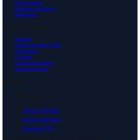
Rusztowania
Szalunki stropowe
Realizacje
Wsparcie Klienta
Kontakt
Zasięg dostawy HDS
Informacje
O firmie
Usługi budowlane
Koszenie trawy
Kontakt
ul. Kopaniny 2T
43-175 Wyry
+48 537 639 955
Wyślij wiadomość
Facebook PFX
©
2026
PFX.PL. Wszelkie prawa zastrzeżone.