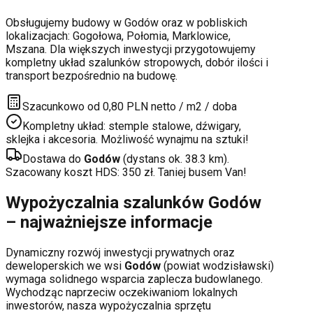
Obsługujemy budowy w
Godów
oraz w pobliskich
lokalizacjach:
Gogołowa, Połomia, Marklowice,
Mszana
. Dla większych inwestycji przygotowujemy
kompletny układ szalunków stropowych, dobór ilości i
transport bezpośrednio na budowę.
Szacunkowo od 0,80 PLN netto / m2 / doba
Kompletny układ: stemple stalowe, dźwigary,
sklejka i akcesoria. Możliwość wynajmu na sztuki!
Dostawa do
Godów
(dystans ok.
38.3
km).
Szacowany koszt HDS:
350
zł. Taniej busem Van!
Wypożyczalnia szalunków
Godów
– najważniejsze informacje
Dynamiczny rozwój inwestycji prywatnych oraz
deweloperskich
we wsi
Godów
(powiat
wodzisławski
)
wymaga solidnego wsparcia zaplecza budowlanego.
Wychodząc naprzeciw oczekiwaniom lokalnych
inwestorów, nasza wypożyczalnia sprzętu