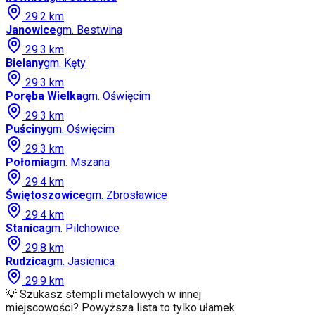
29.2
km
Janowice
gm.
Bestwina
29.3
km
Bielany
gm.
Kęty
29.3
km
Poręba Wielka
gm.
Oświęcim
29.3
km
Puściny
gm.
Oświęcim
29.3
km
Połomia
gm.
Mszana
29.4
km
Świętoszowice
gm.
Zbrosławice
29.4
km
Stanica
gm.
Pilchowice
29.8
km
Rudzica
gm.
Jasienica
29.9
km
💡 Szukasz stempli metalowych w innej
miejscowości? Powyższa lista to tylko ułamek