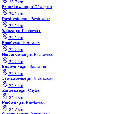
23.7
km
Broszkowice
gm.
Oświęcim
24.1
km
Pawłowice
gm.
Pawłowice
24.1
km
Wilcza
gm.
Pilchowice
24.1
km
Kaniów
gm.
Bestwina
24.2
km
Nieborowice
gm.
Pilchowice
24.2
km
Bestwinka
gm.
Bestwina
24.3
km
Jawiszowice
gm.
Brzeszcze
24.3
km
Zarzecze
gm.
Chybie
24.4
km
Pniówek
gm.
Pawłowice
24.7
km