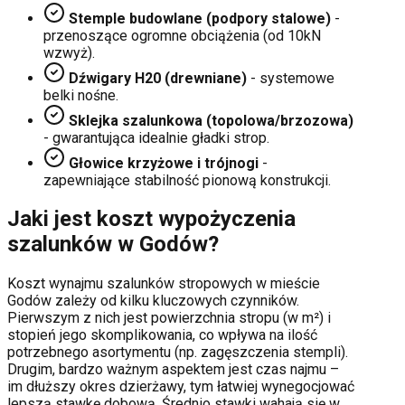
Stemple budowlane (podpory stalowe)
-
przenoszące ogromne obciążenia (od 10kN
wzwyż).
Dźwigary H20 (drewniane)
- systemowe
belki nośne.
Sklejka szalunkowa (topolowa/brzozowa)
- gwarantująca idealnie gładki strop.
Głowice krzyżowe i trójnogi
-
zapewniające stabilność pionową konstrukcji.
Jaki jest koszt wypożyczenia
szalunków w
Godów
?
Koszt wynajmu szalunków stropowych w mieście
Godów
zależy od kilku kluczowych czynników.
Pierwszym z nich jest powierzchnia stropu (w m²) i
stopień jego skomplikowania, co wpływa na ilość
potrzebnego asortymentu (np. zagęszczenia stempli).
Drugim, bardzo ważnym aspektem jest czas najmu –
im dłuższy okres dzierżawy, tym łatwiej wynegocjować
lepszą stawkę dobową. Średnio stawki wahają się w