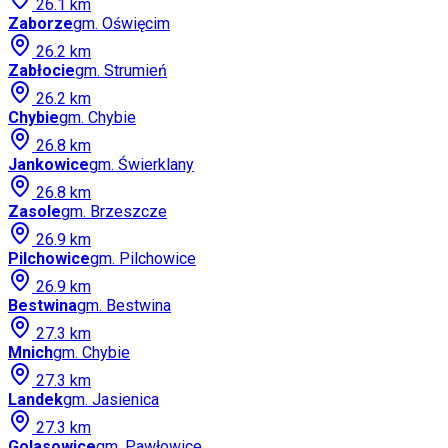
26.1
km
Zaborze
gm.
Oświęcim
26.2
km
Zabłocie
gm.
Strumień
26.2
km
Chybie
gm.
Chybie
26.8
km
Jankowice
gm.
Świerklany
26.8
km
Zasole
gm.
Brzeszcze
26.9
km
Pilchowice
gm.
Pilchowice
26.9
km
Bestwina
gm.
Bestwina
27.3
km
Mnich
gm.
Chybie
27.3
km
Landek
gm.
Jasienica
27.3
km
Golasowice
gm.
Pawłowice