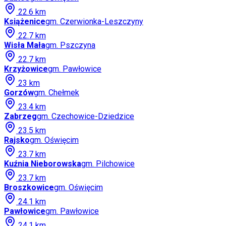
22.6
km
Książenice
gm.
Czerwionka-Leszczyny
22.7
km
Wisła Mała
gm.
Pszczyna
22.7
km
Krzyżowice
gm.
Pawłowice
23
km
Gorzów
gm.
Chełmek
23.4
km
Zabrzeg
gm.
Czechowice-Dziedzice
23.5
km
Rajsko
gm.
Oświęcim
23.7
km
Kuźnia Nieborowska
gm.
Pilchowice
23.7
km
Broszkowice
gm.
Oświęcim
24.1
km
Pawłowice
gm.
Pawłowice
24.1
km