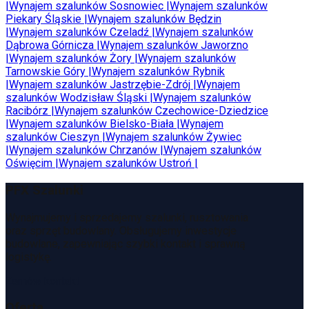
|
Wynajem szalunków
Sosnowiec
|
Wynajem szalunków
Piekary Śląskie
|
Wynajem szalunków
Będzin
|
Wynajem szalunków
Czeladź
|
Wynajem szalunków
Dąbrowa Górnicza
|
Wynajem szalunków
Jaworzno
|
Wynajem szalunków
Żory
|
Wynajem szalunków
Tarnowskie Góry
|
Wynajem szalunków
Rybnik
|
Wynajem szalunków
Jastrzębie-Zdrój
|
Wynajem
szalunków
Wodzisław Śląski
|
Wynajem szalunków
Racibórz
|
Wynajem szalunków
Czechowice-Dziedzice
|
Wynajem szalunków
Bielsko-Biała
|
Wynajem
szalunków
Cieszyn
|
Wynajem szalunków
Żywiec
|
Wynajem szalunków
Chrzanów
|
Wynajem szalunków
Oświęcim
|
Wynajem szalunków
Ustroń
|
PFX Szalunki
Wynajmujemy i sprzedajemy szalunki, rusztowania
oraz sprzęt budowlany. Obsługujemy inwestycje
budowlane, zapewniając szybki kontakt i sprawną
logistykę.
Zamów kontakt
Oferta