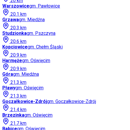
20
km
Warszowice
gm.
Pawłowice
20.1
km
Grzawa
gm.
Miedźna
20.3
km
Studzionka
gm.
Pszczyna
20.6
km
Kopciowice
gm.
Chełm Śląski
20.9
km
Harmęże
gm.
Oświęcim
20.9
km
Góra
gm.
Miedźna
21.3
km
Pławy
gm.
Oświęcim
21.3
km
Goczałkowice-Zdrój
gm.
Goczałkowice-Zdrój
21.4
km
Brzezinka
gm.
Oświęcim
21.7
km
Babice
gm.
Oświęcim