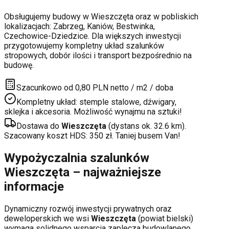
Obsługujemy budowy w
Wieszczęta
oraz w pobliskich
lokalizacjach:
Zabrzeg, Kaniów, Bestwinka,
Czechowice-Dziedzice
. Dla większych inwestycji
przygotowujemy kompletny układ szalunków
stropowych, dobór ilości i transport bezpośrednio na
budowę.
Szacunkowo od 0,80 PLN netto / m2 / doba
Kompletny układ: stemple stalowe, dźwigary,
sklejka i akcesoria. Możliwość wynajmu na sztuki!
Dostawa do
Wieszczęta
(dystans ok.
32.6
km).
Szacowany koszt HDS:
350
zł. Taniej busem Van!
Wypożyczalnia szalunków
Wieszczęta
– najważniejsze
informacje
Dynamiczny rozwój inwestycji prywatnych oraz
deweloperskich
we wsi
Wieszczęta
(powiat
bielski
)
wymaga solidnego wsparcia zaplecza budowlanego.