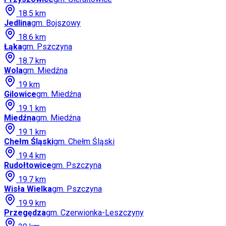
18.5
km
Jedlina
gm.
Bojszowy
18.6
km
Łąka
gm.
Pszczyna
18.7
km
Wola
gm.
Miedźna
19
km
Gilowice
gm.
Miedźna
19.1
km
Miedźna
gm.
Miedźna
19.1
km
Chełm Śląski
gm.
Chełm Śląski
19.4
km
Rudołtowice
gm.
Pszczyna
19.7
km
Wisła Wielka
gm.
Pszczyna
19.9
km
Przegędza
gm.
Czerwionka-Leszczyny