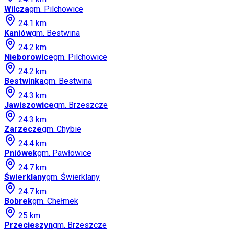
Wilcza
gm.
Pilchowice
24.1
km
Kaniów
gm.
Bestwina
24.2
km
Nieborowice
gm.
Pilchowice
24.2
km
Bestwinka
gm.
Bestwina
24.3
km
Jawiszowice
gm.
Brzeszcze
24.3
km
Zarzecze
gm.
Chybie
24.4
km
Pniówek
gm.
Pawłowice
24.7
km
Świerklany
gm.
Świerklany
24.7
km
Bobrek
gm.
Chełmek
25
km
Przecieszyn
gm.
Brzeszcze