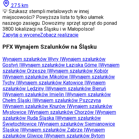
27.5
km
💡 Szukasz stempli metalowych w innej
miejscowości? Powyższa lista to tylko ułamek
naszego zasięgu. Dowozimy sprzęt sprzęt do ponad
3800 lokalizacji na Śląsku i w Małopolsce!
Zapytaj o wycenę
Zobacz realizacje
PFX Wynajem Szalunków na Śląsku
Wynajem szalunków
Wyry
|
Wynajem szalunków
Gostyń
|
Wynajem szalunków
Łaziska Górne
|
Wynajem
szalunków
Orzesze
|
Wynajem szalunków
Kobiór
|
Wynajem szalunków
Mikołów
|
Wynajem szalunków
Tychy
|
Wynajem szalunków
Katowice
|
Wynajem
szalunków
Lędziny
|
Wynajem szalunków
Bieruń
|
Wynajem szalunków
Imielin
|
Wynajem szalunków
Chełm Śląski
|
Wynajem szalunków
Pszczyna
|
Wynajem szalunków
Knurów
|
Wynajem szalunków
Mysłowice
|
Wynajem szalunków
Chorzów
|
Wynajem
szalunków
Ruda Śląska
|
Wynajem szalunków
Świętochłowice
|
Wynajem szalunków
Siemianowice
Śląskie
|
Wynajem szalunków
Zabrze
|
Wynajem
szalunków
Gliwice
|
Wynajem szalunków
Bytom