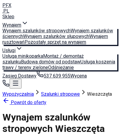
PFX
.PL
Sklep
Wynajem
Wynajem szalunków stropowych
Wynajem szalunków
ściennych
Wynajem szalunków słupowych
Wynajem
rusztowań
Pozostały sprzęt na wynajem
Usługi
Usługa minikoparka
Montaż / demontaż
szalunku
Budowa domów od podstaw
Usługa koszenia
trawy / tereny zielone
Odśnieżanie
Zasięg Dostawy
537 639 955
Wycena
Wypożyczalnia
Szalunki stropowe
Wieszczęta
Powrót do oferty
Wynajem szalunków
stropowych
Wieszczęta