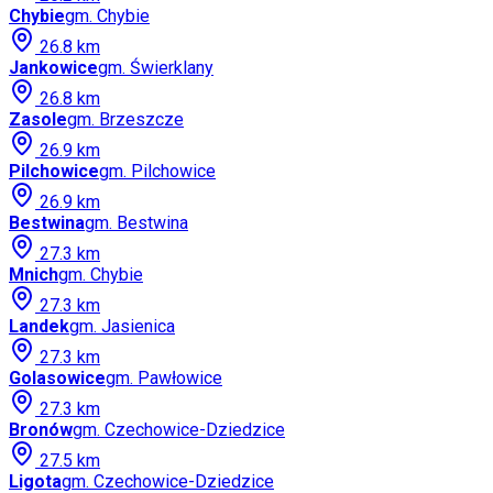
Chybie
gm.
Chybie
26.8
km
Jankowice
gm.
Świerklany
26.8
km
Zasole
gm.
Brzeszcze
26.9
km
Pilchowice
gm.
Pilchowice
26.9
km
Bestwina
gm.
Bestwina
27.3
km
Mnich
gm.
Chybie
27.3
km
Landek
gm.
Jasienica
27.3
km
Golasowice
gm.
Pawłowice
27.3
km
Bronów
gm.
Czechowice-Dziedzice
27.5
km
Ligota
gm.
Czechowice-Dziedzice