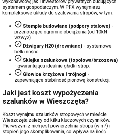
wykonawców, jak i inwestorów prywatnych budujących
systemem gospodarczym. W PFX wynajmiesz
kompleksowe układy do szalowania stropów, w tym:
Stemple budowlane (podpory stalowe)
-
przenoszące ogromne obciążenia (od 10kN
wzwyż).
Dźwigary H20 (drewniane)
- systemowe
belki nośne.
Sklejka szalunkowa (topolowa/brzozowa)
- gwarantująca idealnie gładki strop.
Głowice krzyżowe i trójnogi
-
zapewniające stabilność pionową konstrukcji.
Jaki jest koszt wypożyczenia
szalunków w
Wieszczęta
?
Koszt wynajmu szalunków stropowych w mieście
Wieszczęta
zależy od kilku kluczowych czynników.
Pierwszym z nich jest powierzchnia stropu (w m²) i
stopień jego skomplikowania, co wpływa na ilość