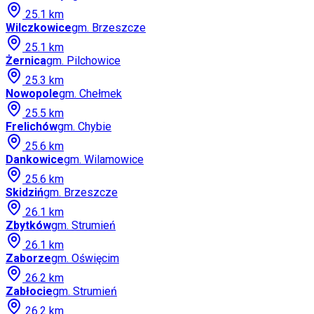
25.1
km
Wilczkowice
gm.
Brzeszcze
25.1
km
Żernica
gm.
Pilchowice
25.3
km
Nowopole
gm.
Chełmek
25.5
km
Frelichów
gm.
Chybie
25.6
km
Dankowice
gm.
Wilamowice
25.6
km
Skidziń
gm.
Brzeszcze
26.1
km
Zbytków
gm.
Strumień
26.1
km
Zaborze
gm.
Oświęcim
26.2
km
Zabłocie
gm.
Strumień
26.2
km