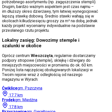
potrzebnego asortymentu (np. zagęszczenia stempli).
Drugim, bardzo ważnym aspektem jest czas najmu –
im dłuższy okres dzierżawy, tym łatwiej wynegocjować
lepszą stawkę dobową. Średnio stawki wahają się w
okolicach kilkudziesięciu groszy za m² na dobę, jednak
każdy projekt wyceniamy indywidualnie na podstawie
przesłanego rzutu projektu.
Lokalny zasięg: Dowozimy stemple i
szalunki w okolice
Oprócz centrum
Wieszczęta
, regularnie dostarczamy
podpory stropowe (stemple), sklejkę i dźwigary do
mniejszych miejscowości w promieniu do ok. 60 km.
Poniżej lista najczęściej obsługiwanych lokalizacji w
Twoim rejonie wraz z odległością od naszego
magazynu w Wyrach:
Ćwiklice
gm.
Pszczyna
17.7
km
Frydek
gm.
Miedźna
17.8
km
Przyszowice
gm.
Gierałtowice