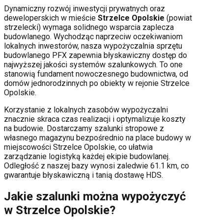
Dynamiczny rozwój inwestycji prywatnych oraz
deweloperskich
w mieście
Strzelce Opolskie
(powiat
strzelecki
) wymaga solidnego wsparcia zaplecza
budowlanego. Wychodząc naprzeciw oczekiwaniom
lokalnych inwestorów, nasza wypożyczalnia sprzętu
budowlanego PFX zapewnia błyskawiczny dostęp do
najwyższej jakości systemów szalunkowych. To one
stanowią fundament nowoczesnego budownictwa, od
domów jednorodzinnych po obiekty w rejonie
Strzelce
Opolskie
.
Korzystanie z lokalnych zasobów wypożyczalni
znacznie skraca czas realizacji i optymalizuje koszty
na budowie. Dostarczamy szalunki stropowe z
własnego magazynu bezpośrednio na place budowy w
miejscowości
Strzelce Opolskie
, co ułatwia
zarządzanie logistyką każdej ekipie budowlanej.
Odległość z naszej bazy wynosi zaledwie 61.1 km, co
gwarantuje błyskawiczną i tanią dostawę HDS.
Jakie szalunki można wypożyczyć
w
Strzelce Opolskie
?