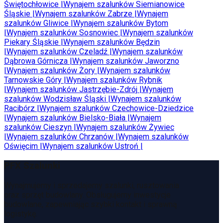
Świętochłowice
|
Wynajem szalunków
Siemianowice
Śląskie
|
Wynajem szalunków
Zabrze
|
Wynajem
szalunków
Gliwice
|
Wynajem szalunków
Bytom
|
Wynajem szalunków
Sosnowiec
|
Wynajem szalunków
Piekary Śląskie
|
Wynajem szalunków
Będzin
|
Wynajem szalunków
Czeladź
|
Wynajem szalunków
Dąbrowa Górnicza
|
Wynajem szalunków
Jaworzno
|
Wynajem szalunków
Żory
|
Wynajem szalunków
Tarnowskie Góry
|
Wynajem szalunków
Rybnik
|
Wynajem szalunków
Jastrzębie-Zdrój
|
Wynajem
szalunków
Wodzisław Śląski
|
Wynajem szalunków
Racibórz
|
Wynajem szalunków
Czechowice-Dziedzice
|
Wynajem szalunków
Bielsko-Biała
|
Wynajem
szalunków
Cieszyn
|
Wynajem szalunków
Żywiec
|
Wynajem szalunków
Chrzanów
|
Wynajem szalunków
Oświęcim
|
Wynajem szalunków
Ustroń
|
PFX Szalunki
Wynajmujemy i sprzedajemy szalunki, rusztowania
oraz sprzęt budowlany. Obsługujemy inwestycje
budowlane, zapewniając szybki kontakt i sprawną
logistykę.