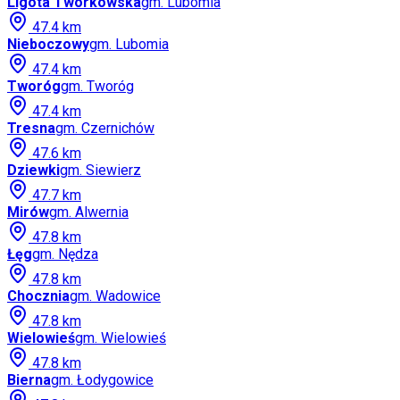
Ligota Tworkowska
gm.
Lubomia
47.4
km
Nieboczowy
gm.
Lubomia
47.4
km
Tworóg
gm.
Tworóg
47.4
km
Tresna
gm.
Czernichów
47.6
km
Dziewki
gm.
Siewierz
47.7
km
Mirów
gm.
Alwernia
47.8
km
Łęg
gm.
Nędza
47.8
km
Chocznia
gm.
Wadowice
47.8
km
Wielowieś
gm.
Wielowieś
47.8
km
Bierna
gm.
Łodygowice