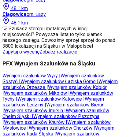
48.1
km
Ciągowice
gm.
Łazy
48.1
km
💡 Szukasz stempli metalowych w innej
miejscowości? Powyższa lista to tylko ułamek
naszego zasięgu. Dowozimy sprzęt sprzęt do ponad
3800 lokalizacji na Śląsku i w Małopolsce!
Zapytaj o wycenę
Zobacz realizacje
PFX Wynajem Szalunków na Śląsku
Wynajem szalunków
Wyry
|
Wynajem szalunków
Gostyń
|
Wynajem szalunków
Łaziska Górne
|
Wynajem
szalunków
Orzesze
|
Wynajem szalunków
Kobiór
|
Wynajem szalunków
Mikołów
|
Wynajem szalunków
Tychy
|
Wynajem szalunków
Katowice
|
Wynajem
szalunków
Lędziny
|
Wynajem szalunków
Bieruń
|
Wynajem szalunków
Imielin
|
Wynajem szalunków
Chełm Śląski
|
Wynajem szalunków
Pszczyna
|
Wynajem szalunków
Knurów
|
Wynajem szalunków
Mysłowice
|
Wynajem szalunków
Chorzów
|
Wynajem
szalunków
Ruda Śląska
|
Wynajem szalunków