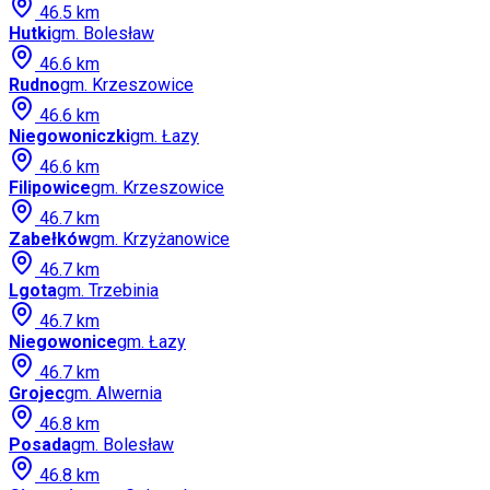
46.5
km
Hutki
gm.
Bolesław
46.6
km
Rudno
gm.
Krzeszowice
46.6
km
Niegowoniczki
gm.
Łazy
46.6
km
Filipowice
gm.
Krzeszowice
46.7
km
Zabełków
gm.
Krzyżanowice
46.7
km
Lgota
gm.
Trzebinia
46.7
km
Niegowonice
gm.
Łazy
46.7
km
Grojec
gm.
Alwernia
46.8
km
Posada
gm.
Bolesław
46.8
km