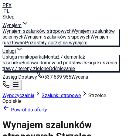
PFX
.PL
Sklep
Wynajem
Wynajem szalunków stropowych
Wynajem szalunków
ściennych
Wynajem szalunków słupowych
Wynajem
rusztowań
Pozostały sprzęt na wynajem
Usługi
Usługa minikoparka
Montaż / demontaż
szalunku
Budowa domów od podstaw
Usługa koszenia
trawy / tereny zielone
Odśnieżanie
Zasięg Dostawy
537 639 955
Wycena
Wypożyczalnia
Szalunki stropowe
Strzelce
Opolskie
Powrót do oferty
Wynajem szalunków