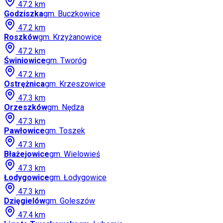
47.2
km
Godziszka
gm.
Buczkowice
47.2
km
Roszków
gm.
Krzyżanowice
47.2
km
Świniowice
gm.
Tworóg
47.2
km
Ostrężnica
gm.
Krzeszowice
47.3
km
Orzeszków
gm.
Nędza
47.3
km
Pawłowice
gm.
Toszek
47.3
km
Błażejowice
gm.
Wielowieś
47.3
km
Łodygowice
gm.
Łodygowice
47.3
km
Dzięgielów
gm.
Goleszów
47.4
km