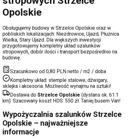
stropowych
Strzelce
Opolskie
Obsługujemy budowy w
Strzelce Opolskie
oraz w
pobliskich lokalizacjach:
Niezdrowice, Ujazd, Płużnica
Wielka, Stary Ujazd
. Dla większych inwestycji
przygotowujemy kompletny układ szalunków
stropowych, dobór ilości i transport bezpośrednio na
budowę.
Szacunkowo od 0,80 PLN netto / m2 / doba
Kompletny układ: stemple stalowe, dźwigary,
sklejka i akcesoria. Możliwość wynajmu na sztuki!
Dostawa do
Strzelce Opolskie
(dystans ok.
61.1
km). Szacowany koszt HDS:
550
zł. Taniej busem Van!
Wypożyczalnia szalunków
Strzelce
Opolskie
– najważniejsze
informacje