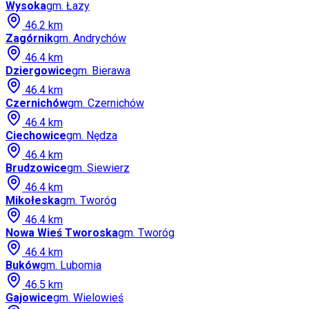
Wysoka
gm.
Łazy
46.2
km
Zagórnik
gm.
Andrychów
46.4
km
Dziergowice
gm.
Bierawa
46.4
km
Czernichów
gm.
Czernichów
46.4
km
Ciechowice
gm.
Nędza
46.4
km
Brudzowice
gm.
Siewierz
46.4
km
Mikołeska
gm.
Tworóg
46.4
km
Nowa Wieś Tworoska
gm.
Tworóg
46.4
km
Buków
gm.
Lubomia
46.5
km
Gajowice
gm.
Wielowieś