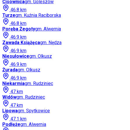
Cisownica
gm.
Goleszów
46.8
km
Turze
gm.
Kuźnia Raciborska
46.8
km
Poręba Żegoty
gm.
Alwernia
46.9
km
Zawada Książęca
gm.
Nędza
46.9
km
Niesułowice
gm.
Olkusz
46.9
km
Żurada
gm.
Olkusz
46.9
km
Niekarmia
gm.
Rudziniec
47
km
Widów
gm.
Rudziniec
47
km
Lipowa
gm.
Spytkowice
47.1
km
Podłęże
gm.
Alwernia