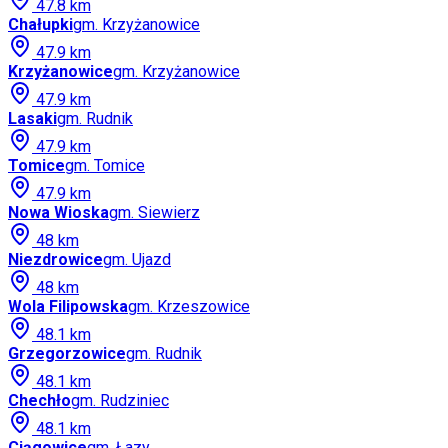
47.8
km
Chałupki
gm.
Krzyżanowice
47.9
km
Krzyżanowice
gm.
Krzyżanowice
47.9
km
Lasaki
gm.
Rudnik
47.9
km
Tomice
gm.
Tomice
47.9
km
Nowa Wioska
gm.
Siewierz
48
km
Niezdrowice
gm.
Ujazd
48
km
Wola Filipowska
gm.
Krzeszowice
48.1
km
Grzegorzowice
gm.
Rudnik
48.1
km
Chechło
gm.
Rudziniec
48.1
km
Ciągowice
gm.
Łazy