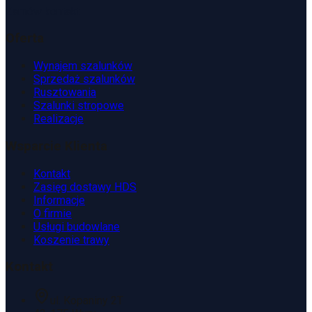
Zamów kontakt
Oferta
Wynajem szalunków
Sprzedaż szalunków
Rusztowania
Szalunki stropowe
Realizacje
Wsparcie Klienta
Kontakt
Zasięg dostawy HDS
Informacje
O firmie
Usługi budowlane
Koszenie trawy
Kontakt
ul. Kopaniny 2T