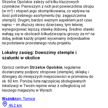
Strzelce Opolskie
zależy od kilku kluczowych
czynników. Pierwszym z nich jest powierzchnia stropu
(w m²) i stopień jego skomplikowania, co wpływa na
ilość potrzebnego asortymentu (np. zagęszczenia
stempli). Drugim, bardzo ważnym aspektem jest czas
najmu – im dłuższy okres dzierżawy, tym łatwiej
wynegocjować lepszą stawkę dobową. Średnio stawki
wahają się w okolicach kilkudziesięciu groszy za m² na
dobę, jednak każdy projekt wyceniamy indywidualnie
na podstawie przesłanego rzutu projektu.
Lokalny zasięg: Dowozimy stemple i
szalunki w okolice
Oprócz centrum
Strzelce Opolskie
, regularnie
dostarczamy podpory stropowe (stemple), sklejkę i
dźwigary do mniejszych miejscowości w promieniu do
ok. 60 km. Poniżej lista najczęściej obsługiwanych
lokalizacji w Twoim rejonie wraz z odległością od
naszego magazynu w Wyrach:
Woźniki
gm.
Tomice
46.2
km