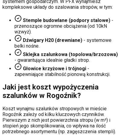
systemem gospodarczym. W PFX wynajmiesz
kompleksowe układy do szalowania stropów, w tym:
Stemple budowlane (podpory stalowe)
-
przenoszące ogromne obciążenia (od 10kN
wzwyż).
Dźwigary H20 (drewniane)
- systemowe
belki nośne.
Sklejka szalunkowa (topolowa/brzozowa)
- gwarantująca idealnie gładki strop.
Głowice krzyżowe i trójnogi
-
zapewniające stabilność pionową konstrukcji.
Jaki jest koszt wypożyczenia
szalunków w
Rogoźnik
?
Koszt wynajmu szalunków stropowych w mieście
Rogoźnik
zależy od kilku kluczowych czynników.
Pierwszym z nich jest powierzchnia stropu (w m²) i
stopień jego skomplikowania, co wpływa na ilość
potrzebnego asortymentu (np. zagęszczenia stempli).