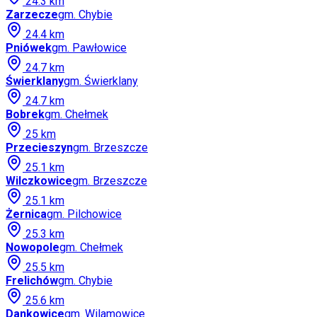
24.3
km
Zarzecze
gm.
Chybie
24.4
km
Pniówek
gm.
Pawłowice
24.7
km
Świerklany
gm.
Świerklany
24.7
km
Bobrek
gm.
Chełmek
25
km
Przecieszyn
gm.
Brzeszcze
25.1
km
Wilczkowice
gm.
Brzeszcze
25.1
km
Żernica
gm.
Pilchowice
25.3
km
Nowopole
gm.
Chełmek
25.5
km
Frelichów
gm.
Chybie
25.6
km
Dankowice
gm.
Wilamowice