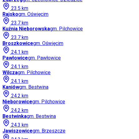
23.5
km
Rajsko
gm.
Oświęcim
23.7
km
Kuźnia Nieborowska
gm.
Pilchowice
23.7
km
Broszkowice
gm.
Oświęcim
24.1
km
Pawłowice
gm.
Pawłowice
24.1
km
Wilcza
gm.
Pilchowice
24.1
km
Kaniów
gm.
Bestwina
24.2
km
Nieborowice
gm.
Pilchowice
24.2
km
Bestwinka
gm.
Bestwina
24.3
km
Jawiszowice
gm.
Brzeszcze