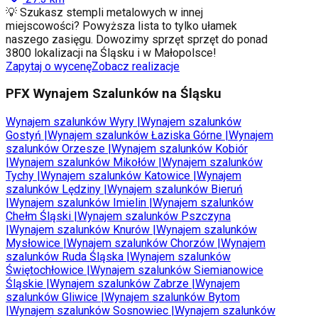
💡 Szukasz stempli metalowych w innej
miejscowości? Powyższa lista to tylko ułamek
naszego zasięgu. Dowozimy sprzęt sprzęt do ponad
3800 lokalizacji na Śląsku i w Małopolsce!
Zapytaj o wycenę
Zobacz realizacje
PFX Wynajem Szalunków na Śląsku
Wynajem szalunków
Wyry
|
Wynajem szalunków
Gostyń
|
Wynajem szalunków
Łaziska Górne
|
Wynajem
szalunków
Orzesze
|
Wynajem szalunków
Kobiór
|
Wynajem szalunków
Mikołów
|
Wynajem szalunków
Tychy
|
Wynajem szalunków
Katowice
|
Wynajem
szalunków
Lędziny
|
Wynajem szalunków
Bieruń
|
Wynajem szalunków
Imielin
|
Wynajem szalunków
Chełm Śląski
|
Wynajem szalunków
Pszczyna
|
Wynajem szalunków
Knurów
|
Wynajem szalunków
Mysłowice
|
Wynajem szalunków
Chorzów
|
Wynajem
szalunków
Ruda Śląska
|
Wynajem szalunków
Świętochłowice
|
Wynajem szalunków
Siemianowice
Śląskie
|
Wynajem szalunków
Zabrze
|
Wynajem
szalunków
Gliwice
|
Wynajem szalunków
Bytom
|
Wynajem szalunków
Sosnowiec
|
Wynajem szalunków