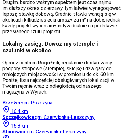
Drugim, bardzo ważnym aspektem jest czas najmu –
im dłuższy okres dzierżawy, tym łatwiej wynegocjować
lepszą stawkę dobową. Średnio stawki wahają się w
okolicach kilkudziesięciu groszy za m² na dobę, jednak
każdy projekt wyceniamy indywidualnie na podstawie
przesłanego rzutu projektu.
Lokalny zasięg: Dowozimy stemple i
szalunki w okolice
Oprócz centrum
Rogoźnik
, regularnie dostarczamy
podpory stropowe (stemple), sklejkę i dźwigary do
mniejszych miejscowości w promieniu do ok. 60 km.
Poniżej lista najczęściej obsługiwanych lokalizacji w
Twoim rejonie wraz z odległością od naszego
magazynu w Wyrach:
Brzeźce
gm.
Pszczyna
16.4
km
Szczejkowice
gm.
Czerwionka-Leszczyny
16.8
km
Stanowice
gm.
Czerwionka-Leszczyny