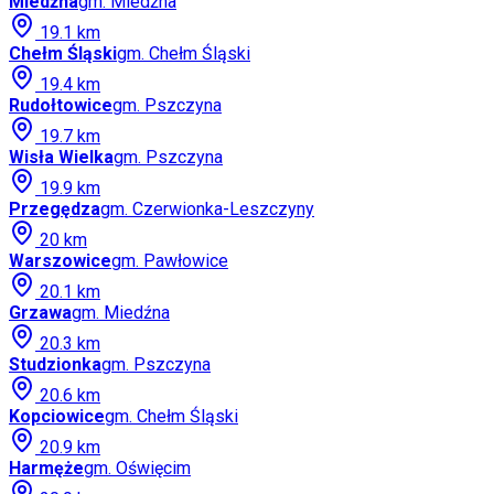
Miedźna
gm.
Miedźna
19.1
km
Chełm Śląski
gm.
Chełm Śląski
19.4
km
Rudołtowice
gm.
Pszczyna
19.7
km
Wisła Wielka
gm.
Pszczyna
19.9
km
Przegędza
gm.
Czerwionka-Leszczyny
20
km
Warszowice
gm.
Pawłowice
20.1
km
Grzawa
gm.
Miedźna
20.3
km
Studzionka
gm.
Pszczyna
20.6
km
Kopciowice
gm.
Chełm Śląski
20.9
km
Harmęże
gm.
Oświęcim