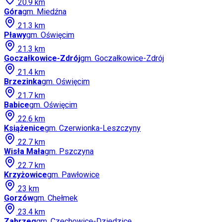
20.9
km
Góra
gm.
Miedźna
21.3
km
Pławy
gm.
Oświęcim
21.3
km
Goczałkowice-Zdrój
gm.
Goczałkowice-Zdrój
21.4
km
Brzezinka
gm.
Oświęcim
21.7
km
Babice
gm.
Oświęcim
22.6
km
Książenice
gm.
Czerwionka-Leszczyny
22.7
km
Wisła Mała
gm.
Pszczyna
22.7
km
Krzyżowice
gm.
Pawłowice
23
km
Gorzów
gm.
Chełmek
23.4
km
Zabrzeg
gm.
Czechowice-Dziedzice