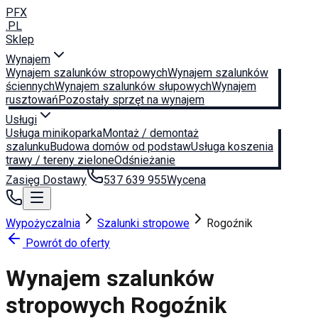
PFX
.PL
Sklep
Wynajem
Wynajem szalunków stropowych
Wynajem szalunków
ściennych
Wynajem szalunków słupowych
Wynajem
rusztowań
Pozostały sprzęt na wynajem
Usługi
Usługa minikoparka
Montaż / demontaż
szalunku
Budowa domów od podstaw
Usługa koszenia
trawy / tereny zielone
Odśnieżanie
Zasięg Dostawy
537 639 955
Wycena
Wypożyczalnia
Szalunki stropowe
Rogoźnik
Powrót do oferty
Wynajem szalunków
stropowych
Rogoźnik