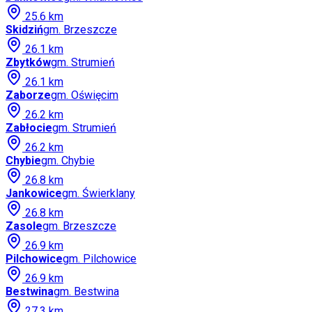
25.6
km
Skidziń
gm.
Brzeszcze
26.1
km
Zbytków
gm.
Strumień
26.1
km
Zaborze
gm.
Oświęcim
26.2
km
Zabłocie
gm.
Strumień
26.2
km
Chybie
gm.
Chybie
26.8
km
Jankowice
gm.
Świerklany
26.8
km
Zasole
gm.
Brzeszcze
26.9
km
Pilchowice
gm.
Pilchowice
26.9
km
Bestwina
gm.
Bestwina
27.3
km