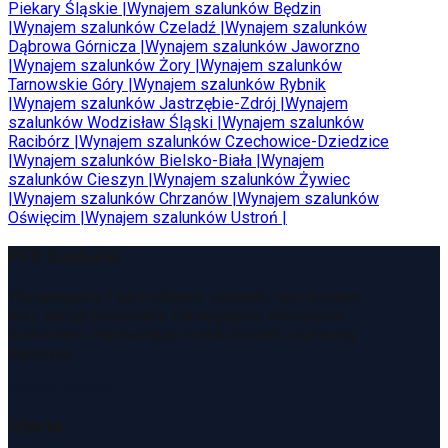
Piekary Śląskie
|
Wynajem szalunków
Będzin
|
Wynajem szalunków
Czeladź
|
Wynajem szalunków
Dąbrowa Górnicza
|
Wynajem szalunków
Jaworzno
|
Wynajem szalunków
Żory
|
Wynajem szalunków
Tarnowskie Góry
|
Wynajem szalunków
Rybnik
|
Wynajem szalunków
Jastrzębie-Zdrój
|
Wynajem
szalunków
Wodzisław Śląski
|
Wynajem szalunków
Racibórz
|
Wynajem szalunków
Czechowice-Dziedzice
|
Wynajem szalunków
Bielsko-Biała
|
Wynajem
szalunków
Cieszyn
|
Wynajem szalunków
Żywiec
|
Wynajem szalunków
Chrzanów
|
Wynajem szalunków
Oświęcim
|
Wynajem szalunków
Ustroń
|
PFX Szalunki
Wynajmujemy i sprzedajemy szalunki, rusztowania
oraz sprzęt budowlany. Obsługujemy inwestycje
budowlane, zapewniając szybki kontakt i sprawną
logistykę.
Zamów kontakt
Oferta