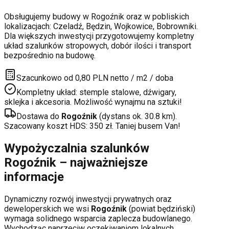
Obsługujemy budowy w
Rogoźnik
oraz w pobliskich
lokalizacjach:
Czeladź, Będzin, Wojkowice, Bobrowniki
.
Dla większych inwestycji przygotowujemy kompletny
układ szalunków stropowych, dobór ilości i transport
bezpośrednio na budowę.
Szacunkowo od 0,80 PLN netto / m2 / doba
Kompletny układ: stemple stalowe, dźwigary,
sklejka i akcesoria. Możliwość wynajmu na sztuki!
Dostawa do
Rogoźnik
(dystans ok.
30.8
km).
Szacowany koszt HDS:
350
zł. Taniej busem Van!
Wypożyczalnia szalunków
Rogoźnik
– najważniejsze
informacje
Dynamiczny rozwój inwestycji prywatnych oraz
deweloperskich
we wsi
Rogoźnik
(powiat
będziński
)
wymaga solidnego wsparcia zaplecza budowlanego.
Wychodząc naprzeciw oczekiwaniom lokalnych