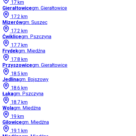
17
km
Gierałtowice
gm.
Gierałtowice
17.2
km
Mizerów
gm.
Suszec
17.2
km
Ćwiklice
gm.
Pszczyna
17.7
km
Frydek
gm.
Miedźna
17.8
km
Przyszowice
gm.
Gierałtowice
18.5
km
Jedlina
gm.
Bojszowy
18.6
km
Łąka
gm.
Pszczyna
18.7
km
Wola
gm.
Miedźna
19
km
Gilowice
gm.
Miedźna
19.1
km