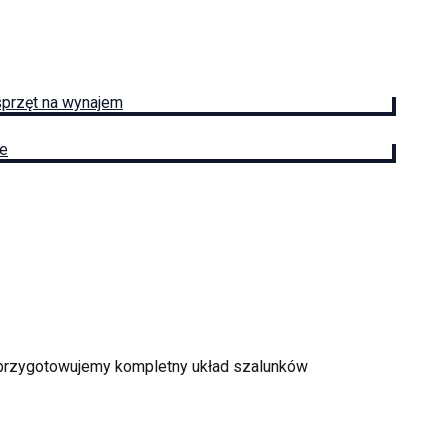
sprzęt na wynajem
ie
i przygotowujemy kompletny układ szalunków