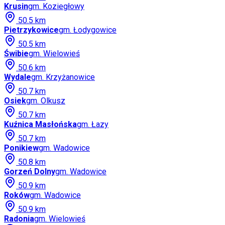
Krusin
gm.
Koziegłowy
50.5
km
Pietrzykowice
gm.
Łodygowice
50.5
km
Świbie
gm.
Wielowieś
50.6
km
Wydale
gm.
Krzyżanowice
50.7
km
Osiek
gm.
Olkusz
50.7
km
Kuźnica Masłońska
gm.
Łazy
50.7
km
Ponikiew
gm.
Wadowice
50.8
km
Gorzeń Dolny
gm.
Wadowice
50.9
km
Roków
gm.
Wadowice
50.9
km
Radonia
gm.
Wielowieś