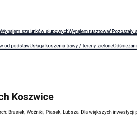
h
Wynajem szalunków słupowych
Wynajem rusztowań
Pozostały 
w od podstaw
Usługa koszenia trawy / tereny zielone
Odśnieżan
ych
Koszwice
ach:
Brusiek, Woźniki, Piasek, Lubsza
. Dla większych inwestycj