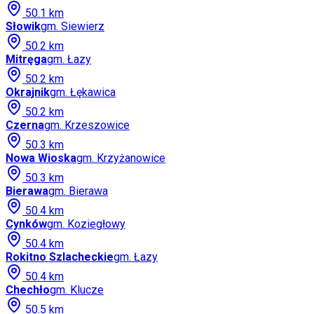
50.1
km
Słowik
gm.
Siewierz
50.2
km
Mitręga
gm.
Łazy
50.2
km
Okrajnik
gm.
Łękawica
50.2
km
Czerna
gm.
Krzeszowice
50.3
km
Nowa Wioska
gm.
Krzyżanowice
50.3
km
Bierawa
gm.
Bierawa
50.4
km
Cynków
gm.
Koziegłowy
50.4
km
Rokitno Szlacheckie
gm.
Łazy
50.4
km
Chechło
gm.
Klucze
50.5
km