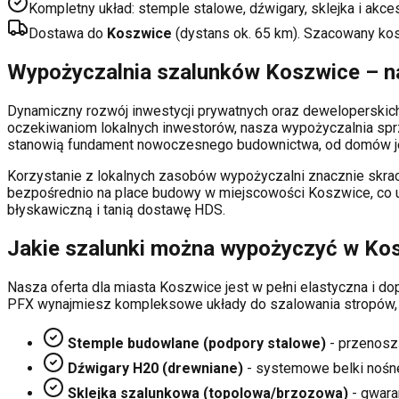
Kompletny układ: stemple stalowe, dźwigary, sklejka i akce
Dostawa do
Koszwice
(dystans ok.
65
km). Szacowany ko
Wypożyczalnia szalunków
Koszwice
– n
Dynamiczny rozwój inwestycji prywatnych oraz deweloperski
oczekiwaniom lokalnych inwestorów, nasza wypożyczalnia sp
stanowią fundament nowoczesnego budownictwa, od domów je
Korzystanie z lokalnych zasobów wypożyczalni znacznie skrac
bezpośrednio na place budowy w miejscowości
Koszwice
, co
błyskawiczną i tanią dostawę HDS.
Jakie szalunki można wypożyczyć w
Ko
Nasza oferta dla miasta
Koszwice
jest w pełni elastyczna i 
PFX wynajmiesz kompleksowe układy do szalowania stropów,
Stemple budowlane (podpory stalowe)
- przenosz
Dźwigary H20 (drewniane)
- systemowe belki nośn
Sklejka szalunkowa (topolowa/brzozowa)
- gwaran