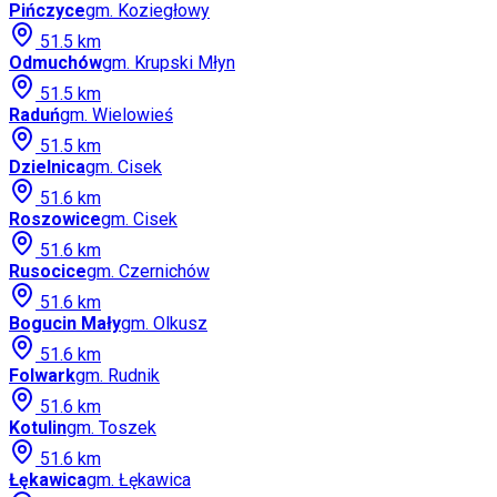
Pińczyce
gm.
Koziegłowy
51.5
km
Odmuchów
gm.
Krupski Młyn
51.5
km
Raduń
gm.
Wielowieś
51.5
km
Dzielnica
gm.
Cisek
51.6
km
Roszowice
gm.
Cisek
51.6
km
Rusocice
gm.
Czernichów
51.6
km
Bogucin Mały
gm.
Olkusz
51.6
km
Folwark
gm.
Rudnik
51.6
km
Kotulin
gm.
Toszek
51.6
km
Łękawica
gm.
Łękawica