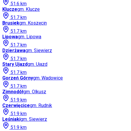
51.6
km
Klucze
gm.
Klucze
51.7
km
Brusiek
gm.
Koszęcin
51.7
km
Lipowa
gm.
Lipowa
51.7
km
Dzierżawa
gm.
Siewierz
51.7
km
Stary Ujazd
gm.
Ujazd
51.7
km
Gorzeń Górny
gm.
Wadowice
51.7
km
Zimnodół
gm.
Olkusz
51.9
km
Czerwięcice
gm.
Rudnik
51.9
km
Leśniaki
gm.
Siewierz
51.9
km