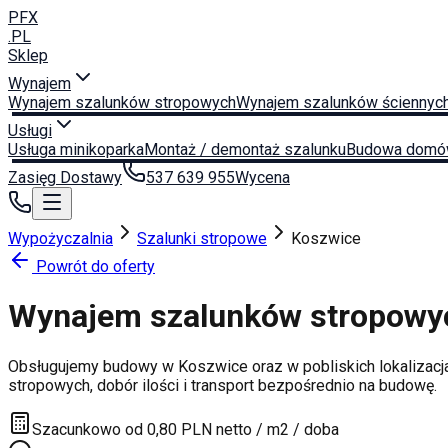
PFX
.PL
Sklep
Wynajem
Wynajem szalunków stropowych
Wynajem szalunków ściennyc
Usługi
Usługa minikoparka
Montaż / demontaż szalunku
Budowa domó
Zasięg Dostawy
537 639 955
Wycena
Wypożyczalnia
Szalunki stropowe
Koszwice
Powrót do oferty
Wynajem szalunków stropow
Obsługujemy budowy w
Koszwice
oraz w pobliskich lokalizacj
stropowych, dobór ilości i transport bezpośrednio na budowę.
Szacunkowo od 0,80 PLN netto / m2 / doba