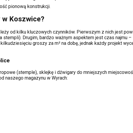
ość pionową konstrukcji.
w w
Koszwice
?
leży od kilku kluczowych czynników. Pierwszym z nich jest powi
a stempli). Drugim, bardzo ważnym aspektem jest czas najmu – 
kilkudziesięciu groszy za m² na dobę, jednak każdy projekt wy
lice
ropowe (stemple), sklejkę i dźwigary do mniejszych miejscowości
ą od naszego magazynu w Wyrach: