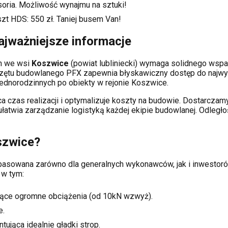
soria. Możliwość wynajmu na sztuki!
szt HDS:
550
zł. Taniej busem Van!
ajważniejsze informacje
ch
we wsi
Koszwice
(powiat
lubliniecki
) wymaga solidnego wspa
rzętu budowlanego PFX zapewnia błyskawiczny dostęp do najwy
dnorodzinnych po obiekty w rejonie
Koszwice
.
a czas realizacji i optymalizuje koszty na budowie. Dostarcz
 ułatwia zarządzanie logistyką każdej ekipie budowlanej.
Odległo
szwice
?
dopasowana zarówno dla generalnych wykonawców, jak i inwest
 w tym:
ące ogromne obciążenia (od 10kN wzwyż).
e.
tująca idealnie gładki strop.