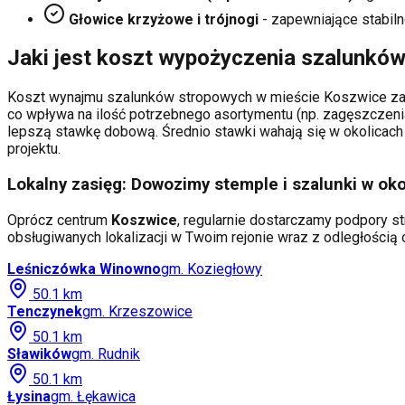
Głowice krzyżowe i trójnogi
- zapewniające stabiln
Jaki jest koszt wypożyczenia szalunkó
Koszt wynajmu szalunków stropowych w mieście
Koszwice
za
co wpływa na ilość potrzebnego asortymentu (np. zagęszczeni
lepszą stawkę dobową. Średnio stawki wahają się w okolicach 
projektu.
Lokalny zasięg: Dowozimy stemple i szalunki w oko
Oprócz centrum
Koszwice
, regularnie dostarczamy podpory st
obsługiwanych lokalizacji w Twoim rejonie wraz z odległości
Leśniczówka Winowno
gm.
Koziegłowy
50.1
km
Tenczynek
gm.
Krzeszowice
50.1
km
Sławików
gm.
Rudnik
50.1
km
Łysina
gm.
Łękawica