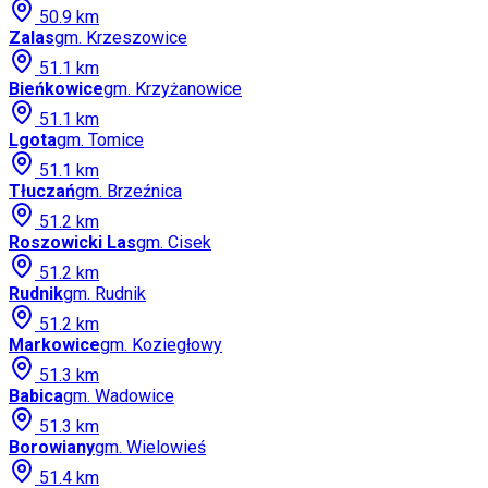
50.9
km
Zalas
gm.
Krzeszowice
51.1
km
Bieńkowice
gm.
Krzyżanowice
51.1
km
Lgota
gm.
Tomice
51.1
km
Tłuczań
gm.
Brzeźnica
51.2
km
Roszowicki Las
gm.
Cisek
51.2
km
Rudnik
gm.
Rudnik
51.2
km
Markowice
gm.
Koziegłowy
51.3
km
Babica
gm.
Wadowice
51.3
km
Borowiany
gm.
Wielowieś
51.4
km