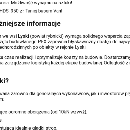
soria. Możliwość wynajmu na sztuki!
 HDS:
350
zł. Taniej busem Van!
niejsze informacje
ch
we wsi
Lyski
(powiat
rybnicki
) wymaga solidnego wsparcia z
rzętu budowlanego PFX zapewnia błyskawiczny dostęp do najwy
dnorodzinnych po obiekty w rejonie
Lyski
.
a czas realizacji i optymalizuje koszty na budowie. Dostarcz
wia zarządzanie logistyką każdej ekipie budowlanej.
Odległość z 
ki
?
sowana zarówno dla generalnych wykonawców, jak i inwestorów
m:
ące ogromne obciążenia (od 10kN wzwyż).
e.
tująca idealnie gładki strop.