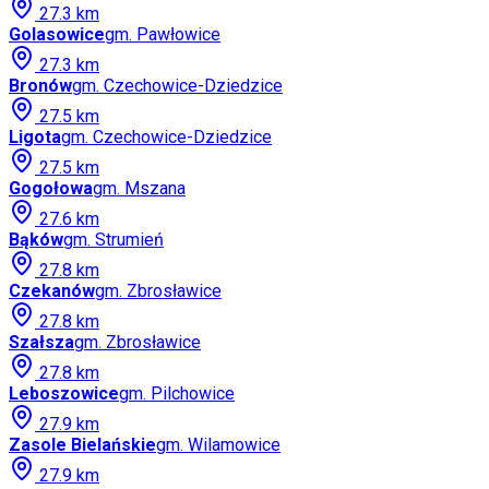
27.3
km
Golasowice
gm.
Pawłowice
27.3
km
Bronów
gm.
Czechowice-Dziedzice
27.5
km
Ligota
gm.
Czechowice-Dziedzice
27.5
km
Gogołowa
gm.
Mszana
27.6
km
Bąków
gm.
Strumień
27.8
km
Czekanów
gm.
Zbrosławice
27.8
km
Szałsza
gm.
Zbrosławice
27.8
km
Leboszowice
gm.
Pilchowice
27.9
km
Zasole Bielańskie
gm.
Wilamowice
27.9
km