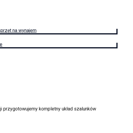
sprzęt na wynajem
ie
cji przygotowujemy kompletny układ szalunków