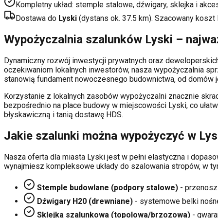
Kompletny układ: stemple stalowe, dźwigary, sklejka i akce
Dostawa do
Lyski
(dystans ok.
37.5
km). Szacowany koszt
Wypożyczalnia szalunków
Lyski
– najważ
Dynamiczny rozwój inwestycji prywatnych oraz deweloperski
oczekiwaniom lokalnych inwestorów, nasza wypożyczalnia sp
stanowią fundament nowoczesnego budownictwa, od domów je
Korzystanie z lokalnych zasobów wypożyczalni znacznie skrac
bezpośrednio na place budowy w miejscowości
Lyski
, co ułat
błyskawiczną i tanią dostawę HDS.
Jakie szalunki można wypożyczyć w
Lys
Nasza oferta dla miasta
Lyski
jest w pełni elastyczna i dopa
wynajmiesz kompleksowe układy do szalowania stropów, w ty
Stemple budowlane (podpory stalowe)
- przenosz
Dźwigary H20 (drewniane)
- systemowe belki nośn
Sklejka szalunkowa (topolowa/brzozowa)
- gwaran