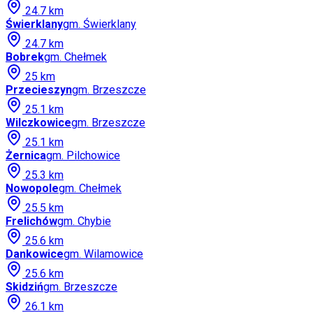
24.7
km
Świerklany
gm.
Świerklany
24.7
km
Bobrek
gm.
Chełmek
25
km
Przecieszyn
gm.
Brzeszcze
25.1
km
Wilczkowice
gm.
Brzeszcze
25.1
km
Żernica
gm.
Pilchowice
25.3
km
Nowopole
gm.
Chełmek
25.5
km
Frelichów
gm.
Chybie
25.6
km
Dankowice
gm.
Wilamowice
25.6
km
Skidziń
gm.
Brzeszcze
26.1
km