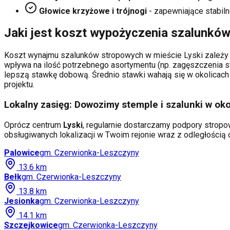
Głowice krzyżowe i trójnogi
- zapewniające stabiln
Jaki jest koszt wypożyczenia szalunkó
Koszt wynajmu szalunków stropowych w mieście
Lyski
zależy 
wpływa na ilość potrzebnego asortymentu (np. zagęszczenia s
lepszą stawkę dobową. Średnio stawki wahają się w okolicach 
projektu.
Lokalny zasięg: Dowozimy stemple i szalunki w oko
Oprócz centrum
Lyski
, regularnie dostarczamy podpory stropow
obsługiwanych lokalizacji w Twoim rejonie wraz z odległości
Palowice
gm.
Czerwionka-Leszczyny
13.6
km
Bełk
gm.
Czerwionka-Leszczyny
13.8
km
Jesionka
gm.
Czerwionka-Leszczyny
14.1
km
Szczejkowice
gm.
Czerwionka-Leszczyny