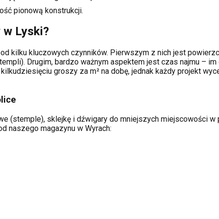
ość pionową konstrukcji.
w w
Lyski
?
od kilku kluczowych czynników. Pierwszym z nich jest powierzch
templi). Drugim, bardzo ważnym aspektem jest czas najmu – im 
kilkudziesięciu groszy za m² na dobę, jednak każdy projekt wy
lice
e (stemple), sklejkę i dźwigary do mniejszych miejscowości w pr
ą od naszego magazynu w Wyrach: