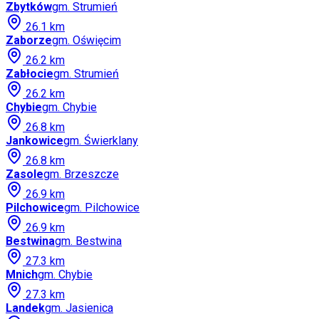
Zbytków
gm.
Strumień
26.1
km
Zaborze
gm.
Oświęcim
26.2
km
Zabłocie
gm.
Strumień
26.2
km
Chybie
gm.
Chybie
26.8
km
Jankowice
gm.
Świerklany
26.8
km
Zasole
gm.
Brzeszcze
26.9
km
Pilchowice
gm.
Pilchowice
26.9
km
Bestwina
gm.
Bestwina
27.3
km
Mnich
gm.
Chybie
27.3
km
Landek
gm.
Jasienica