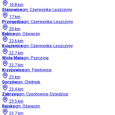
16.8
km
Stanowice
gm.
Czerwionka-Leszczyny
17
km
Przegędza
gm.
Czerwionka-Leszczyny
20
km
Babice
gm.
Oświęcim
22.6
km
Książenice
gm.
Czerwionka-Leszczyny
22.7
km
Wisła Mała
gm.
Pszczyna
22.7
km
Krzyżowice
gm.
Pawłowice
23
km
Gorzów
gm.
Chełmek
23.4
km
Zabrzeg
gm.
Czechowice-Dziedzice
23.5
km
Rajsko
gm.
Oświęcim
23.7
km