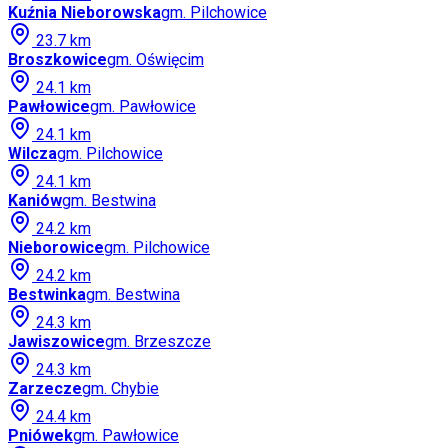
Kuźnia Nieborowska
gm.
Pilchowice
23.7
km
Broszkowice
gm.
Oświęcim
24.1
km
Pawłowice
gm.
Pawłowice
24.1
km
Wilcza
gm.
Pilchowice
24.1
km
Kaniów
gm.
Bestwina
24.2
km
Nieborowice
gm.
Pilchowice
24.2
km
Bestwinka
gm.
Bestwina
24.3
km
Jawiszowice
gm.
Brzeszcze
24.3
km
Zarzecze
gm.
Chybie
24.4
km
Pniówek
gm.
Pawłowice