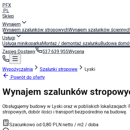
PFX
.PL
Sklep
Wynajem
Wynajem szalunków stropowych
Wynajem szalunków ściennyc
Usługi
Usługa minikoparka
Montaż / demontaż szalunku
Budowa domó
Zasięg Dostawy
537 639 955
Wycena
Wypożyczalnia
Szalunki stropowe
Lyski
Powrót do oferty
Wynajem szalunków stropow
Obsługujemy budowy w
Lyski
oraz w pobliskich lokalizacjach:
stropowych, dobór ilości i transport bezpośrednio na budowę.
Szacunkowo od 0,80 PLN netto / m2 / doba