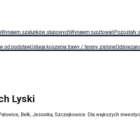
h
Wynajem szalunków słupowych
Wynajem rusztowań
Pozostały 
w od podstaw
Usługa koszenia trawy / tereny zielone
Odśnieżan
ych
Lyski
Palowice, Bełk, Jesionka, Szczejkowice
. Dla większych inwesty