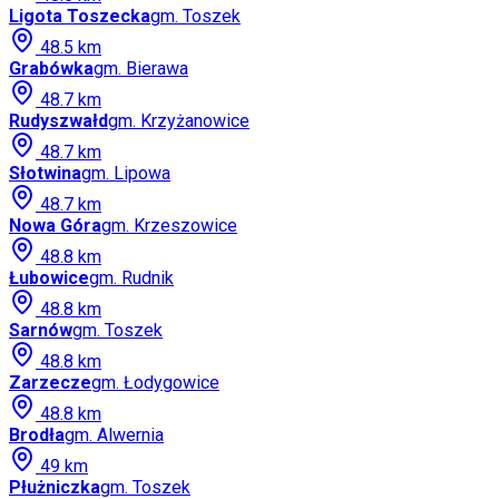
Ligota Toszecka
gm.
Toszek
48.5
km
Grabówka
gm.
Bierawa
48.7
km
Rudyszwałd
gm.
Krzyżanowice
48.7
km
Słotwina
gm.
Lipowa
48.7
km
Nowa Góra
gm.
Krzeszowice
48.8
km
Łubowice
gm.
Rudnik
48.8
km
Sarnów
gm.
Toszek
48.8
km
Zarzecze
gm.
Łodygowice
48.8
km
Brodła
gm.
Alwernia
49
km
Płużniczka
gm.
Toszek