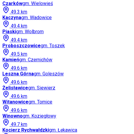
Czarków
gm.
Wielowieś
49.3
km
Kaczyna
gm.
Wadowice
49.4
km
Piaski
gm.
Wolbrom
49.4
km
Proboszczowice
gm.
Toszek
49.5
km
Kamień
gm.
Czernichów
49.6
km
Leszna Górna
gm.
Goleszów
49.6
km
Żelisławice
gm.
Siewierz
49.6
km
Witanowice
gm.
Tomice
49.6
km
Winowno
gm.
Koziegłowy
49.7
km
Kocierz Rychwałdzki
gm.
Łękawica