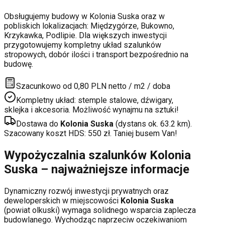
Obsługujemy budowy w
Kolonia Suska
oraz w
pobliskich lokalizacjach:
Międzygórze, Bukowno,
Krzykawka, Podlipie
. Dla większych inwestycji
przygotowujemy kompletny układ szalunków
stropowych, dobór ilości i transport bezpośrednio na
budowę.
Szacunkowo od 0,80 PLN netto / m2 / doba
Kompletny układ: stemple stalowe, dźwigary,
sklejka i akcesoria. Możliwość wynajmu na sztuki!
Dostawa do
Kolonia Suska
(dystans ok.
63.2
km).
Szacowany koszt HDS:
550
zł. Taniej busem Van!
Wypożyczalnia szalunków
Kolonia
Suska
– najważniejsze informacje
Dynamiczny rozwój inwestycji prywatnych oraz
deweloperskich
w miejscowości
Kolonia Suska
(powiat
olkuski
) wymaga solidnego wsparcia zaplecza
budowlanego. Wychodząc naprzeciw oczekiwaniom