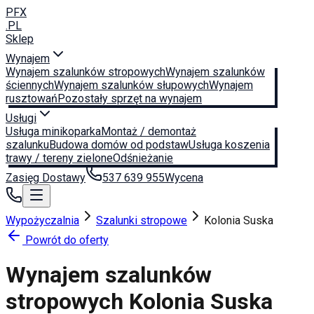
PFX
.PL
Sklep
Wynajem
Wynajem szalunków stropowych
Wynajem szalunków
ściennych
Wynajem szalunków słupowych
Wynajem
rusztowań
Pozostały sprzęt na wynajem
Usługi
Usługa minikoparka
Montaż / demontaż
szalunku
Budowa domów od podstaw
Usługa koszenia
trawy / tereny zielone
Odśnieżanie
Zasięg Dostawy
537 639 955
Wycena
Wypożyczalnia
Szalunki stropowe
Kolonia Suska
Powrót do oferty
Wynajem szalunków
stropowych
Kolonia Suska