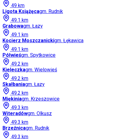
49
km
Ligota Książęca
gm.
Rudnik
49.1
km
Grabowa
gm.
Łazy
49.1
km
Kocierz Moszczanicki
gm.
Łękawica
49.1
km
Półwieś
gm.
Spytkowice
49.2
km
Kieleczka
gm.
Wielowieś
49.2
km
Skałbania
gm.
Łazy
49.2
km
Miękinia
gm.
Krzeszowice
49.3
km
Witeradów
gm.
Olkusz
49.3
km
Brzeźnica
gm.
Rudnik
49.3
km