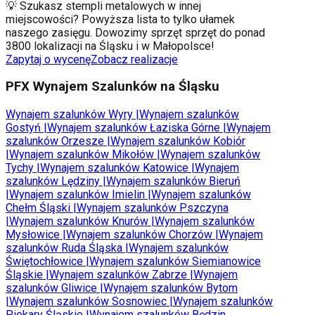
💡 Szukasz stempli metalowych w innej
miejscowości? Powyższa lista to tylko ułamek
naszego zasięgu. Dowozimy sprzęt sprzęt do ponad
3800 lokalizacji na Śląsku i w Małopolsce!
Zapytaj o wycenę
Zobacz realizacje
PFX Wynajem Szalunków na Śląsku
Wynajem szalunków
Wyry
|
Wynajem szalunków
Gostyń
|
Wynajem szalunków
Łaziska Górne
|
Wynajem
szalunków
Orzesze
|
Wynajem szalunków
Kobiór
|
Wynajem szalunków
Mikołów
|
Wynajem szalunków
Tychy
|
Wynajem szalunków
Katowice
|
Wynajem
szalunków
Lędziny
|
Wynajem szalunków
Bieruń
|
Wynajem szalunków
Imielin
|
Wynajem szalunków
Chełm Śląski
|
Wynajem szalunków
Pszczyna
|
Wynajem szalunków
Knurów
|
Wynajem szalunków
Mysłowice
|
Wynajem szalunków
Chorzów
|
Wynajem
szalunków
Ruda Śląska
|
Wynajem szalunków
Świętochłowice
|
Wynajem szalunków
Siemianowice
Śląskie
|
Wynajem szalunków
Zabrze
|
Wynajem
szalunków
Gliwice
|
Wynajem szalunków
Bytom
|
Wynajem szalunków
Sosnowiec
|
Wynajem szalunków
Piekary Śląskie
|
Wynajem szalunków
Będzin