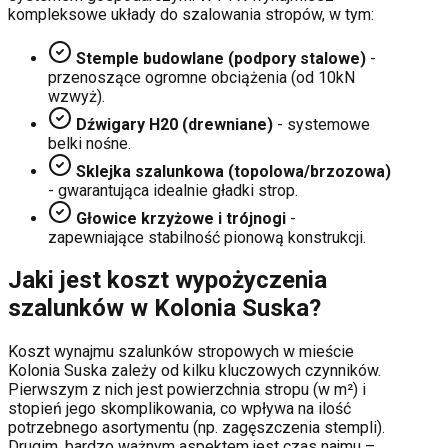
kompleksowe układy do szalowania stropów, w tym:
Stemple budowlane (podpory stalowe)
-
przenoszące ogromne obciążenia (od 10kN
wzwyż).
Dźwigary H20 (drewniane)
- systemowe
belki nośne.
Sklejka szalunkowa (topolowa/brzozowa)
- gwarantująca idealnie gładki strop.
Głowice krzyżowe i trójnogi
-
zapewniające stabilność pionową konstrukcji.
Jaki jest koszt wypożyczenia
szalunków w
Kolonia Suska
?
Koszt wynajmu szalunków stropowych w mieście
Kolonia Suska
zależy od kilku kluczowych czynników.
Pierwszym z nich jest powierzchnia stropu (w m²) i
stopień jego skomplikowania, co wpływa na ilość
potrzebnego asortymentu (np. zagęszczenia stempli).
Drugim, bardzo ważnym aspektem jest czas najmu –