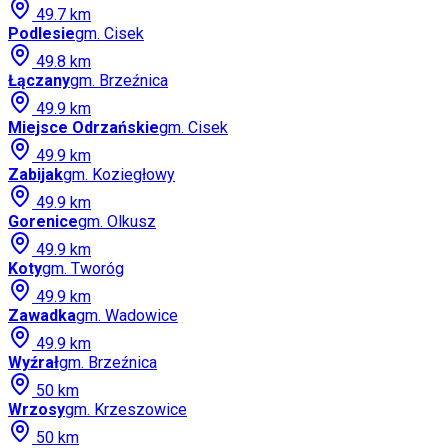
49.7
km
Podlesie
gm.
Cisek
49.8
km
Łączany
gm.
Brzeźnica
49.9
km
Miejsce Odrzańskie
gm.
Cisek
49.9
km
Zabijak
gm.
Koziegłowy
49.9
km
Gorenice
gm.
Olkusz
49.9
km
Koty
gm.
Tworóg
49.9
km
Zawadka
gm.
Wadowice
49.9
km
Wyźrał
gm.
Brzeźnica
50
km
Wrzosy
gm.
Krzeszowice
50
km