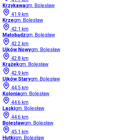
Krzykawa
gm.
Bolesław
41.9
km
Krze
gm.
Bolesław
42.1
km
Małobądz
gm.
Bolesław
42.2
km
Ujków Nowy
gm.
Bolesław
42.8
km
Krążek
gm.
Bolesław
42.9
km
Ujków Stary
gm.
Bolesław
44.5
km
Kolonia
gm.
Bolesław
44.6
km
Laski
gm.
Bolesław
44.6
km
Bolesław
gm.
Bolesław
45.1
km
Hutki
gm.
Bolesław