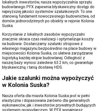
lokalnych inwestorów, nasza wypożyczalnia sprzętu
budowlanego PFX zapewnia błyskawiczny dostęp do
najwyższej jakości systemów szalunkowych. To one
stanowią fundament nowoczesnego budownictwa, od
domów jednorodzinnych po obiekty w rejonie
Kolonia
Suska
.
Korzystanie z lokalnych zasobów wypożyczalni
znacznie skraca czas realizacji i optymalizuje koszty
na budowie. Dostarczamy szalunki stropowe z
własnego magazynu bezpośrednio na place budowy w
miejscowości
Kolonia Suska
, co ułatwia zarządzanie
logistyką każdej ekipie budowlanej.
Odległość z
naszej bazy wynosi zaledwie 63.2 km, co gwarantuje
błyskawiczną i tanią dostawę HDS.
Jakie szalunki można wypożyczyć
w
Kolonia Suska
?
Nasza oferta dla miasta
Kolonia Suska
jest w pełni
elastyczna i dopasowana zarówno dla generalnych
wykonawców, jak i inwestorów prywatnych budujących
systemem gospodarczym. W PFX wynajmiesz