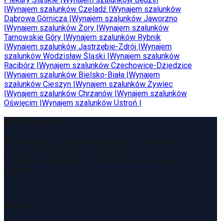
|
Wynajem szalunków
Czeladź
|
Wynajem szalunków
Dąbrowa Górnicza
|
Wynajem szalunków
Jaworzno
|
Wynajem szalunków
Żory
|
Wynajem szalunków
Tarnowskie Góry
|
Wynajem szalunków
Rybnik
|
Wynajem szalunków
Jastrzębie-Zdrój
|
Wynajem
szalunków
Wodzisław Śląski
|
Wynajem szalunków
Racibórz
|
Wynajem szalunków
Czechowice-Dziedzice
|
Wynajem szalunków
Bielsko-Biała
|
Wynajem
szalunków
Cieszyn
|
Wynajem szalunków
Żywiec
|
Wynajem szalunków
Chrzanów
|
Wynajem szalunków
Oświęcim
|
Wynajem szalunków
Ustroń
|
PFX Szalunki
Wynajmujemy i sprzedajemy szalunki, rusztowania
oraz sprzęt budowlany. Obsługujemy inwestycje
budowlane, zapewniając szybki kontakt i sprawną
logistykę.
Zamów kontakt
Oferta