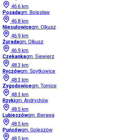
46.6
km
Posada
gm.
Bolesław
46.8
km
Niesułowice
gm.
Olkusz
46.9
km
Żurada
gm.
Olkusz
46.9
km
Czekanka
gm.
Siewierz
48.3
km
Ryczów
gm.
Spytkowice
48.3
km
Zygodowice
gm.
Tomice
48.3
km
Rzyki
gm.
Andrychów
48.5
km
Lubieszów
gm.
Bierawa
48.5
km
Puńców
gm.
Goleszów
48.5
km