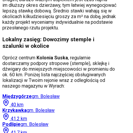
im dłuższy okres dzierżawy, tym łatwiej wynegocjować
lepszą stawkę dobową. Średnio stawki wahają się w
okolicach kilkudziesięciu groszy za m² na dobę, jednak
każdy projekt wyceniamy indywidualnie na podstawie
przesłanego rzutu projektu.
Lokalny zasięg: Dowozimy stemple i
szalunki w okolice
Oprócz centrum
Kolonia Suska
, regularnie
dostarczamy podpory stropowe (stemple), sklejkę i
dźwigary do mniejszych miejscowości w promieniu do
ok. 60 km. Poniżej lista najczęściej obsługiwanych
lokalizacji w Twoim rejonie wraz z odległością od
naszego magazynu w Wyrach:
Międzygórze
gm.
Bolesław
40
km
Krzykawka
gm.
Bolesław
41.2
km
Podlipie
gm.
Bolesław
41.7
km