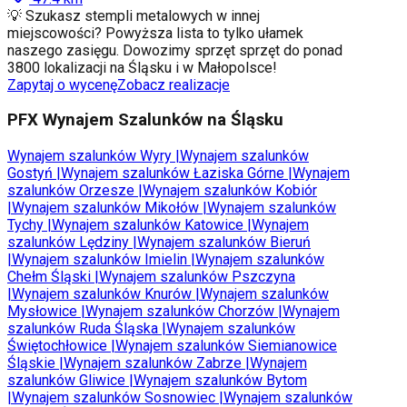
💡 Szukasz stempli metalowych w innej
miejscowości? Powyższa lista to tylko ułamek
naszego zasięgu. Dowozimy sprzęt sprzęt do ponad
3800 lokalizacji na Śląsku i w Małopolsce!
Zapytaj o wycenę
Zobacz realizacje
PFX Wynajem Szalunków na Śląsku
Wynajem szalunków
Wyry
|
Wynajem szalunków
Gostyń
|
Wynajem szalunków
Łaziska Górne
|
Wynajem
szalunków
Orzesze
|
Wynajem szalunków
Kobiór
|
Wynajem szalunków
Mikołów
|
Wynajem szalunków
Tychy
|
Wynajem szalunków
Katowice
|
Wynajem
szalunków
Lędziny
|
Wynajem szalunków
Bieruń
|
Wynajem szalunków
Imielin
|
Wynajem szalunków
Chełm Śląski
|
Wynajem szalunków
Pszczyna
|
Wynajem szalunków
Knurów
|
Wynajem szalunków
Mysłowice
|
Wynajem szalunków
Chorzów
|
Wynajem
szalunków
Ruda Śląska
|
Wynajem szalunków
Świętochłowice
|
Wynajem szalunków
Siemianowice
Śląskie
|
Wynajem szalunków
Zabrze
|
Wynajem
szalunków
Gliwice
|
Wynajem szalunków
Bytom
|
Wynajem szalunków
Sosnowiec
|
Wynajem szalunków