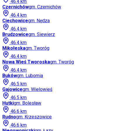
46.4
km
Czernichów
gm.
Czernichów
46.4
km
Ciechowice
gm.
Nędza
46.4
km
Brudzowice
gm.
Siewierz
46.4
km
Mikołeska
gm.
Tworóg
46.4
km
Nowa Wieś Tworoska
gm.
Tworóg
46.4
km
Buków
gm.
Lubomia
46.5
km
Gajowice
gm.
Wielowieś
46.5
km
Hutki
gm.
Bolesław
46.6
km
Rudno
gm.
Krzeszowice
46.6
km
Niegowoniczki
gm.
Łazy