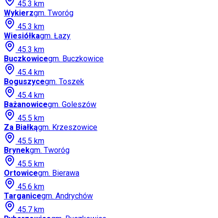
45.3
km
Wykierz
gm.
Tworóg
45.3
km
Wiesiółka
gm.
Łazy
45.3
km
Buczkowice
gm.
Buczkowice
45.4
km
Boguszyce
gm.
Toszek
45.4
km
Bażanowice
gm.
Goleszów
45.5
km
Za Białką
gm.
Krzeszowice
45.5
km
Brynek
gm.
Tworóg
45.5
km
Ortowice
gm.
Bierawa
45.6
km
Targanice
gm.
Andrychów
45.7
km