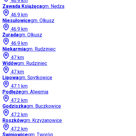
46.9
km
Zawada Książęca
gm.
Nędza
46.9
km
Niesułowice
gm.
Olkusz
46.9
km
Żurada
gm.
Olkusz
46.9
km
Niekarmia
gm.
Rudziniec
47
km
Widów
gm.
Rudziniec
47
km
Lipowa
gm.
Spytkowice
47.1
km
Podłęże
gm.
Alwernia
47.2
km
Godziszka
gm.
Buczkowice
47.2
km
Roszków
gm.
Krzyżanowice
47.2
km
Świniowice
gm.
Tworóg