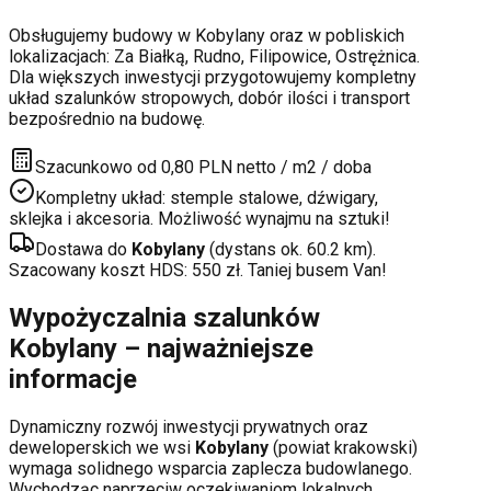
Obsługujemy budowy w
Kobylany
oraz w pobliskich
lokalizacjach:
Za Białką, Rudno, Filipowice, Ostrężnica
.
Dla większych inwestycji przygotowujemy kompletny
układ szalunków stropowych, dobór ilości i transport
bezpośrednio na budowę.
Szacunkowo od 0,80 PLN netto / m2 / doba
Kompletny układ: stemple stalowe, dźwigary,
sklejka i akcesoria. Możliwość wynajmu na sztuki!
Dostawa do
Kobylany
(dystans ok.
60.2
km).
Szacowany koszt HDS:
550
zł. Taniej busem Van!
Wypożyczalnia szalunków
Kobylany
– najważniejsze
informacje
Dynamiczny rozwój inwestycji prywatnych oraz
deweloperskich
we wsi
Kobylany
(powiat
krakowski
)
wymaga solidnego wsparcia zaplecza budowlanego.
Wychodząc naprzeciw oczekiwaniom lokalnych