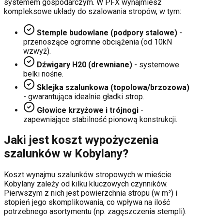
systemem gospodarczym. W PFX wynajmiesz
kompleksowe układy do szalowania stropów, w tym:
Stemple budowlane (podpory stalowe)
-
przenoszące ogromne obciążenia (od 10kN
wzwyż).
Dźwigary H20 (drewniane)
- systemowe
belki nośne.
Sklejka szalunkowa (topolowa/brzozowa)
- gwarantująca idealnie gładki strop.
Głowice krzyżowe i trójnogi
-
zapewniające stabilność pionową konstrukcji.
Jaki jest koszt wypożyczenia
szalunków w
Kobylany
?
Koszt wynajmu szalunków stropowych w mieście
Kobylany
zależy od kilku kluczowych czynników.
Pierwszym z nich jest powierzchnia stropu (w m²) i
stopień jego skomplikowania, co wpływa na ilość
potrzebnego asortymentu (np. zagęszczenia stempli).