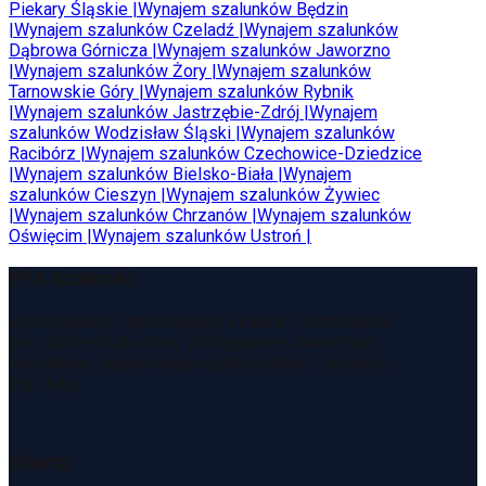
Piekary Śląskie
|
Wynajem szalunków
Będzin
|
Wynajem szalunków
Czeladź
|
Wynajem szalunków
Dąbrowa Górnicza
|
Wynajem szalunków
Jaworzno
|
Wynajem szalunków
Żory
|
Wynajem szalunków
Tarnowskie Góry
|
Wynajem szalunków
Rybnik
|
Wynajem szalunków
Jastrzębie-Zdrój
|
Wynajem
szalunków
Wodzisław Śląski
|
Wynajem szalunków
Racibórz
|
Wynajem szalunków
Czechowice-Dziedzice
|
Wynajem szalunków
Bielsko-Biała
|
Wynajem
szalunków
Cieszyn
|
Wynajem szalunków
Żywiec
|
Wynajem szalunków
Chrzanów
|
Wynajem szalunków
Oświęcim
|
Wynajem szalunków
Ustroń
|
PFX Szalunki
Wynajmujemy i sprzedajemy szalunki, rusztowania
oraz sprzęt budowlany. Obsługujemy inwestycje
budowlane, zapewniając szybki kontakt i sprawną
logistykę.
Zamów kontakt
Oferta