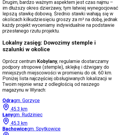
Drugim, bardzo ważnym aspektem jest czas najmu –
im dłuższy okres dzierżawy, tym łatwiej wynegocjować
lepszą stawkę dobową. Średnio stawki wahają się w
okolicach kilkudziesięciu groszy za m² na dobę, jednak
każdy projekt wyceniamy indywidualnie na podstawie
przesłanego rzutu projektu.
Lokalny zasięg: Dowozimy stemple i
szalunki w okolice
Oprócz centrum
Kobylany
, regularnie dostarczamy
podpory stropowe (stemple), sklejkę i dźwigary do
mniejszych miejscowości w promieniu do ok. 60 km.
Poniżej lista najczęściej obsługiwanych lokalizacji w
Twoim rejonie wraz z odległością od naszego
magazynu w Wyrach:
Odra
gm.
Gorzyce
45.3
km
Łany
gm.
Rudziniec
45.3
km
Bachowice
gm.
Spytkowice