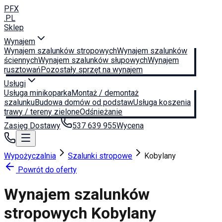
PFX
.PL
Sklep
Wynajem
Wynajem szalunków stropowych
Wynajem szalunków
ściennych
Wynajem szalunków słupowych
Wynajem
rusztowań
Pozostały sprzęt na wynajem
Usługi
Usługa minikoparka
Montaż / demontaż
szalunku
Budowa domów od podstaw
Usługa koszenia
trawy / tereny zielone
Odśnieżanie
Zasięg Dostawy
537 639 955
Wycena
Wypożyczalnia
Szalunki stropowe
Kobylany
Powrót do oferty
Wynajem szalunków
stropowych
Kobylany