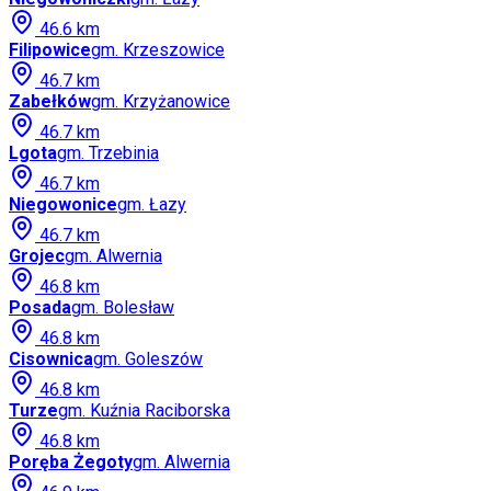
46.6
km
Filipowice
gm.
Krzeszowice
46.7
km
Zabełków
gm.
Krzyżanowice
46.7
km
Lgota
gm.
Trzebinia
46.7
km
Niegowonice
gm.
Łazy
46.7
km
Grojec
gm.
Alwernia
46.8
km
Posada
gm.
Bolesław
46.8
km
Cisownica
gm.
Goleszów
46.8
km
Turze
gm.
Kuźnia Raciborska
46.8
km
Poręba Żegoty
gm.
Alwernia