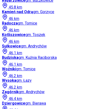
Rybarzowice
gm.
Buczkowice
45.8
km
Kamień nad Odrą
gm.
Gorzyce
46
km
Radocza
gm.
Tomice
46
km
Kotliszowice
gm.
Toszek
46
km
Sułkowice
gm.
Andrychów
46.1
km
Budziska
gm.
Kuźnia Raciborska
46.1
km
Woźniki
gm.
Tomice
46.2
km
Wysoka
gm.
Łazy
46.2
km
Zagórnik
gm.
Andrychów
46.4
km
Dziergowice
gm.
Bierawa