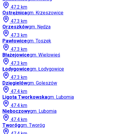
47.2
km
Ostrężnica
gm.
Krzeszowice
47.3
km
Orzeszków
gm.
Nędza
47.3
km
Pawłowice
gm.
Toszek
47.3
km
Błażejowice
gm.
Wielowieś
47.3
km
Łodygowice
gm.
Łodygowice
47.3
km
Dzięgielów
gm.
Goleszów
47.4
km
Ligota Tworkowska
gm.
Lubomia
47.4
km
Nieboczowy
gm.
Lubomia
47.4
km
Tworóg
gm.
Tworóg
47.4
km