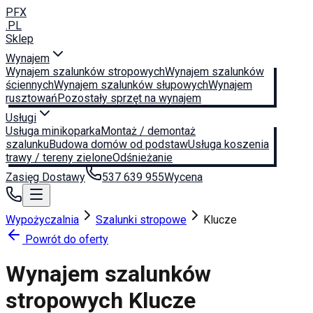
PFX
.PL
Sklep
Wynajem
Wynajem szalunków stropowych
Wynajem szalunków
ściennych
Wynajem szalunków słupowych
Wynajem
rusztowań
Pozostały sprzęt na wynajem
Usługi
Usługa minikoparka
Montaż / demontaż
szalunku
Budowa domów od podstaw
Usługa koszenia
trawy / tereny zielone
Odśnieżanie
Zasięg Dostawy
537 639 955
Wycena
Wypożyczalnia
Szalunki stropowe
Klucze
Powrót do oferty
Wynajem szalunków
stropowych
Klucze