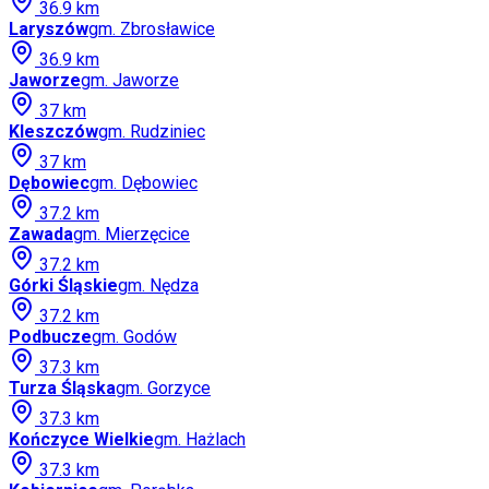
36.9
km
Laryszów
gm.
Zbrosławice
36.9
km
Jaworze
gm.
Jaworze
37
km
Kleszczów
gm.
Rudziniec
37
km
Dębowiec
gm.
Dębowiec
37.2
km
Zawada
gm.
Mierzęcice
37.2
km
Górki Śląskie
gm.
Nędza
37.2
km
Podbucze
gm.
Godów
37.3
km
Turza Śląska
gm.
Gorzyce
37.3
km
Kończyce Wielkie
gm.
Hażlach
37.3
km