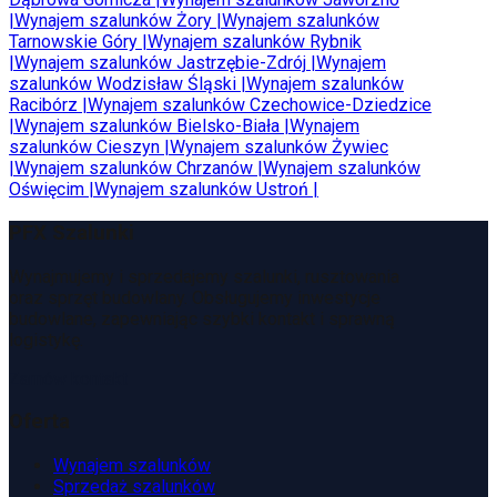
|
Wynajem szalunków
Żory
|
Wynajem szalunków
Tarnowskie Góry
|
Wynajem szalunków
Rybnik
|
Wynajem szalunków
Jastrzębie-Zdrój
|
Wynajem
szalunków
Wodzisław Śląski
|
Wynajem szalunków
Racibórz
|
Wynajem szalunków
Czechowice-Dziedzice
|
Wynajem szalunków
Bielsko-Biała
|
Wynajem
szalunków
Cieszyn
|
Wynajem szalunków
Żywiec
|
Wynajem szalunków
Chrzanów
|
Wynajem szalunków
Oświęcim
|
Wynajem szalunków
Ustroń
|
PFX Szalunki
Wynajmujemy i sprzedajemy szalunki, rusztowania
oraz sprzęt budowlany. Obsługujemy inwestycje
budowlane, zapewniając szybki kontakt i sprawną
logistykę.
Zamów kontakt
Oferta
Wynajem szalunków
Sprzedaż szalunków