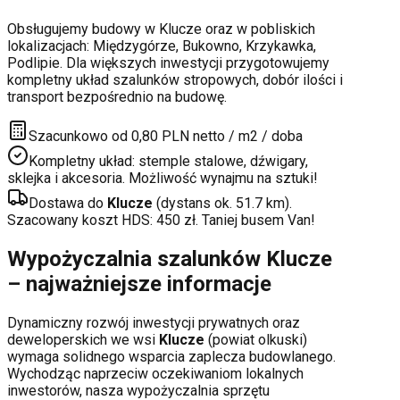
Obsługujemy budowy w
Klucze
oraz w pobliskich
lokalizacjach:
Międzygórze, Bukowno, Krzykawka,
Podlipie
. Dla większych inwestycji przygotowujemy
kompletny układ szalunków stropowych, dobór ilości i
transport bezpośrednio na budowę.
Szacunkowo od 0,80 PLN netto / m2 / doba
Kompletny układ: stemple stalowe, dźwigary,
sklejka i akcesoria. Możliwość wynajmu na sztuki!
Dostawa do
Klucze
(dystans ok.
51.7
km).
Szacowany koszt HDS:
450
zł. Taniej busem Van!
Wypożyczalnia szalunków
Klucze
– najważniejsze informacje
Dynamiczny rozwój inwestycji prywatnych oraz
deweloperskich
we wsi
Klucze
(powiat
olkuski
)
wymaga solidnego wsparcia zaplecza budowlanego.
Wychodząc naprzeciw oczekiwaniom lokalnych
inwestorów, nasza wypożyczalnia sprzętu