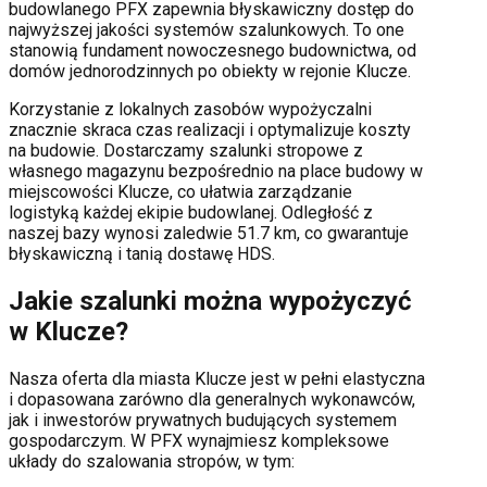
budowlanego PFX zapewnia błyskawiczny dostęp do
najwyższej jakości systemów szalunkowych. To one
stanowią fundament nowoczesnego budownictwa, od
domów jednorodzinnych po obiekty w rejonie
Klucze
.
Korzystanie z lokalnych zasobów wypożyczalni
znacznie skraca czas realizacji i optymalizuje koszty
na budowie. Dostarczamy szalunki stropowe z
własnego magazynu bezpośrednio na place budowy w
miejscowości
Klucze
, co ułatwia zarządzanie
logistyką każdej ekipie budowlanej.
Odległość z
naszej bazy wynosi zaledwie 51.7 km, co gwarantuje
błyskawiczną i tanią dostawę HDS.
Jakie szalunki można wypożyczyć
w
Klucze
?
Nasza oferta dla miasta
Klucze
jest w pełni elastyczna
i dopasowana zarówno dla generalnych wykonawców,
jak i inwestorów prywatnych budujących systemem
gospodarczym. W PFX wynajmiesz kompleksowe
układy do szalowania stropów, w tym: