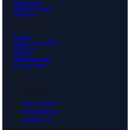
Rusztowania
Szalunki stropowe
Realizacje
Wsparcie Klienta
Kontakt
Zasięg dostawy HDS
Informacje
O firmie
Usługi budowlane
Koszenie trawy
Kontakt
ul. Kopaniny 2T
43-175 Wyry
+48 537 639 955
Wyślij wiadomość
Facebook PFX
©
2026
PFX.PL. Wszelkie prawa zastrzeżone.