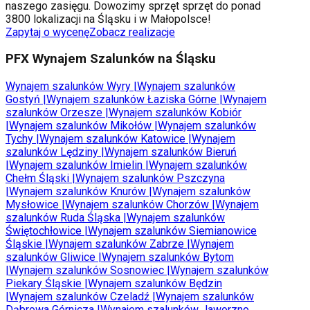
naszego zasięgu. Dowozimy sprzęt sprzęt do ponad
3800 lokalizacji na Śląsku i w Małopolsce!
Zapytaj o wycenę
Zobacz realizacje
PFX Wynajem Szalunków na Śląsku
Wynajem szalunków
Wyry
|
Wynajem szalunków
Gostyń
|
Wynajem szalunków
Łaziska Górne
|
Wynajem
szalunków
Orzesze
|
Wynajem szalunków
Kobiór
|
Wynajem szalunków
Mikołów
|
Wynajem szalunków
Tychy
|
Wynajem szalunków
Katowice
|
Wynajem
szalunków
Lędziny
|
Wynajem szalunków
Bieruń
|
Wynajem szalunków
Imielin
|
Wynajem szalunków
Chełm Śląski
|
Wynajem szalunków
Pszczyna
|
Wynajem szalunków
Knurów
|
Wynajem szalunków
Mysłowice
|
Wynajem szalunków
Chorzów
|
Wynajem
szalunków
Ruda Śląska
|
Wynajem szalunków
Świętochłowice
|
Wynajem szalunków
Siemianowice
Śląskie
|
Wynajem szalunków
Zabrze
|
Wynajem
szalunków
Gliwice
|
Wynajem szalunków
Bytom
|
Wynajem szalunków
Sosnowiec
|
Wynajem szalunków
Piekary Śląskie
|
Wynajem szalunków
Będzin
|
Wynajem szalunków
Czeladź
|
Wynajem szalunków
Dąbrowa Górnicza
|
Wynajem szalunków
Jaworzno