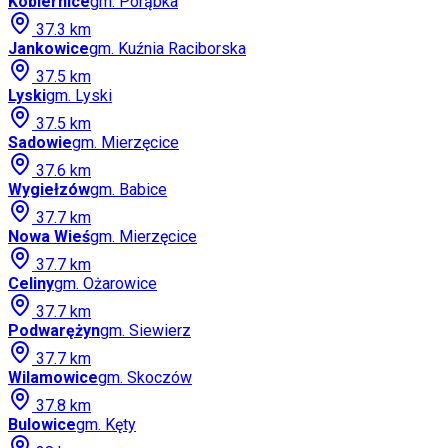
Kobiernice
gm.
Porąbka
37.3
km
Jankowice
gm.
Kuźnia Raciborska
37.5
km
Lyski
gm.
Lyski
37.5
km
Sadowie
gm.
Mierzęcice
37.6
km
Wygiełzów
gm.
Babice
37.7
km
Nowa Wieś
gm.
Mierzęcice
37.7
km
Celiny
gm.
Ożarowice
37.7
km
Podwarężyn
gm.
Siewierz
37.7
km
Wilamowice
gm.
Skoczów
37.8
km
Bulowice
gm.
Kęty