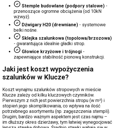
Stemple budowlane (podpory stalowe)
-
przenoszące ogromne obciążenia (od 10kN
wzwyż).
Dźwigary H20 (drewniane)
- systemowe
belki nośne.
Sklejka szalunkowa (topolowa/brzozowa)
- gwarantująca idealnie gładki strop.
Głowice krzyżowe i trójnogi
-
zapewniające stabilność pionową konstrukcji.
Jaki jest koszt wypożyczenia
szalunków w
Klucze
?
Koszt wynajmu szalunków stropowych w mieście
Klucze
zależy od kilku kluczowych czynników.
Pierwszym z nich jest powierzchnia stropu (w m²) i
stopień jego skomplikowania, co wpływa na ilość
potrzebnego asortymentu (np. zagęszczenia stempli).
Drugim, bardzo ważnym aspektem jest czas najmu –
im dłuższy okres dzierżawy, tym łatwiej wynegocjować
lepszą stawkę dobową. Średnio stawki wahają się w