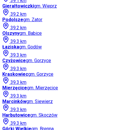
39.1
km
Gierałtowiczki
gm.
Wieprz
39.2
km
Podolsze
gm.
Zator
39.2
km
Olszyny
gm.
Babice
39.3
km
Łaziska
gm.
Godów
39.3
km
Czyżowice
gm.
Gorzyce
39.3
km
Kraskowiec
gm.
Gorzyce
39.3
km
Mierzęcice
gm.
Mierzęcice
39.3
km
Marcinków
gm.
Siewierz
39.3
km
Harbutowice
gm.
Skoczów
39.3
km
Górki Wielkie
gm.
Brenna