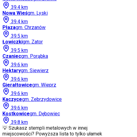
39.4
km
Nowa Wieś
gm.
Lyski
39.4
km
Płaza
gm.
Chrzanów
39.5
km
Łowiczki
gm.
Zator
39.5
km
Czaniec
gm.
Porąbka
39.6
km
Hektary
gm.
Siewierz
39.6
km
Gierałtowice
gm.
Wieprz
39.6
km
Kaczyce
gm.
Zebrzydowice
39.6
km
Kostkowice
gm.
Dębowiec
39.8
km
💡 Szukasz stempli metalowych w innej
miejscowości? Powyższa lista to tylko ułamek