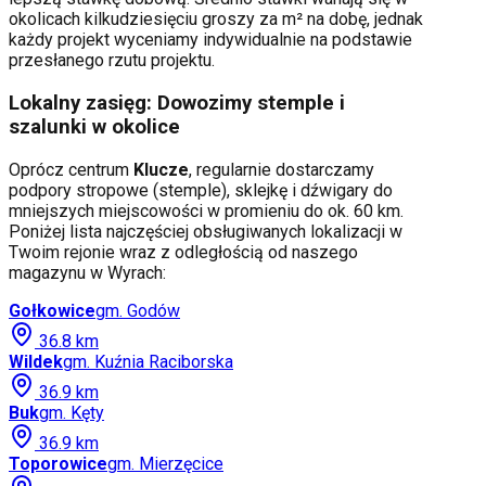
okolicach kilkudziesięciu groszy za m² na dobę, jednak
każdy projekt wyceniamy indywidualnie na podstawie
przesłanego rzutu projektu.
Lokalny zasięg: Dowozimy stemple i
szalunki w okolice
Oprócz centrum
Klucze
, regularnie dostarczamy
podpory stropowe (stemple), sklejkę i dźwigary do
mniejszych miejscowości w promieniu do ok. 60 km.
Poniżej lista najczęściej obsługiwanych lokalizacji w
Twoim rejonie wraz z odległością od naszego
magazynu w Wyrach:
Gołkowice
gm.
Godów
36.8
km
Wildek
gm.
Kuźnia Raciborska
36.9
km
Buk
gm.
Kęty
36.9
km
Toporowice
gm.
Mierzęcice