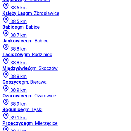
38.5
km
Księży Las
gm.
Zbrosławice
38.5
km
Babice
gm.
Babice
38.7
km
Jankowice
gm.
Babice
38.8
km
Taciszów
gm.
Rudziniec
38.8
km
Międzyświeć
gm.
Skoczów
38.8
km
Goszyce
gm.
Bierawa
38.9
km
Ożarowice
gm.
Ożarowice
38.9
km
Bogunice
gm.
Lyski
39.1
km
Przeczyce
gm.
Mierzęcice