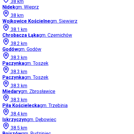
38
km
Nidek
gm.
Wieprz
38
km
Wojkowice Kościelne
gm.
Siewierz
38.1
km
Chrobacza Łąka
gm.
Czernichów
38.2
km
Godów
gm.
Godów
38.3
km
Paczynka
gm.
Toszek
38.3
km
Paczynka
gm.
Toszek
38.3
km
Miedary
gm.
Zbrosławice
38.3
km
Piła Kościelecka
gm.
Trzebinia
38.4
km
Iskrzyczyn
gm.
Dębowiec
38.5
km
Bojszów
gm.
Rudziniec