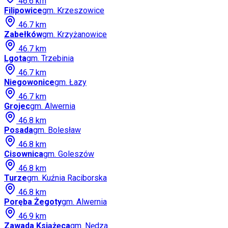
46.6
km
Filipowice
gm.
Krzeszowice
46.7
km
Zabełków
gm.
Krzyżanowice
46.7
km
Lgota
gm.
Trzebinia
46.7
km
Niegowonice
gm.
Łazy
46.7
km
Grojec
gm.
Alwernia
46.8
km
Posada
gm.
Bolesław
46.8
km
Cisownica
gm.
Goleszów
46.8
km
Turze
gm.
Kuźnia Raciborska
46.8
km
Poręba Żegoty
gm.
Alwernia
46.9
km
Zawada Książęca
gm.
Nędza