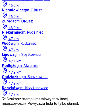
46.9
km
Niesułowice
gm.
Olkusz
46.9
km
Żurada
gm.
Olkusz
46.9
km
Niekarmia
gm.
Rudziniec
47
km
Widów
gm.
Rudziniec
47
km
Lipowa
gm.
Spytkowice
47.1
km
Podłęże
gm.
Alwernia
47.2
km
Godziszka
gm.
Buczkowice
47.2
km
Roszków
gm.
Krzyżanowice
47.2
km
💡 Szukasz stempli metalowych w innej
miejscowości? Powyższa lista to tylko ułamek