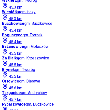
Wykierz
gm.
Tworóg
45.3
km
Wiesiółka
gm.
Łazy
45.3
km
Buczkowice
gm.
Buczkowice
45.4
km
Boguszyce
gm.
Toszek
45.4
km
Bażanowice
gm.
Goleszów
45.5
km
Za Białką
gm.
Krzeszowice
45.5
km
Brynek
gm.
Tworóg
45.5
km
Ortowice
gm.
Bierawa
45.6
km
Targanice
gm.
Andrychów
45.7
km
Rybarzowice
gm.
Buczkowice