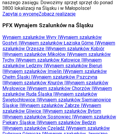
naszego zasięgu. Dowozimy sprzęt sprzęt do ponad
3800 lokalizacji na Śląsku i w Małopolsce!
Zapytaj o wycenę
Zobacz realizacje
PFX Wynajem Szalunków na Śląsku
Wynajem szalunków
Wyry
|
Wynajem szalunków
Gostyń
|
Wynajem szalunków
Łaziska Górne
|
Wynajem
szalunków
Orzesze
|
Wynajem szalunków
Kobiór
|
Wynajem szalunków
Mikołów
|
Wynajem szalunków
Tychy
|
Wynajem szalunków
Katowice
|
Wynajem
szalunków
Lędziny
|
Wynajem szalunków
Bieruń
|
Wynajem szalunków
Imielin
|
Wynajem szalunków
Chełm Śląski
|
Wynajem szalunków
Pszczyna
|
Wynajem szalunków
Knurów
|
Wynajem szalunków
Mysłowice
|
Wynajem szalunków
Chorzów
|
Wynajem
szalunków
Ruda Śląska
|
Wynajem szalunków
Świętochłowice
|
Wynajem szalunków
Siemianowice
Śląskie
|
Wynajem szalunków
Zabrze
|
Wynajem
szalunków
Gliwice
|
Wynajem szalunków
Bytom
|
Wynajem szalunków
Sosnowiec
|
Wynajem szalunków
Piekary Śląskie
|
Wynajem szalunków
Będzin
|
Wynajem szalunków
Czeladź
|
Wynajem szalunków
Dąbrowa Górnicza
|
Wynajem szalunków
Jaworzno