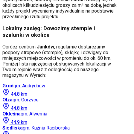
okolicach kilkudziesięciu groszy za m² na dobę, jednak
każdy projekt wyceniamy indywidualnie na podstawie
przesłanego rzutu projektu.
Lokalny zasięg: Dowozimy stemple i
szalunki w okolice
Oprócz centrum
Janków
, regularnie dostarczamy
podpory stropowe (stemple), sklejkę i dźwigary do
mniejszych miejscowości w promieniu do ok. 60 km.
Poniżej lista najczęściej obsługiwanych lokalizacji w
Twoim rejonie wraz z odległością od naszego
magazynu w Wyrach:
Groń
gm.
Andrychów
44.8
km
Olza
gm.
Gorzyce
44.8
km
Okleśna
gm.
Alwernia
44.9
km
Siedliska
gm.
Kuźnia Raciborska