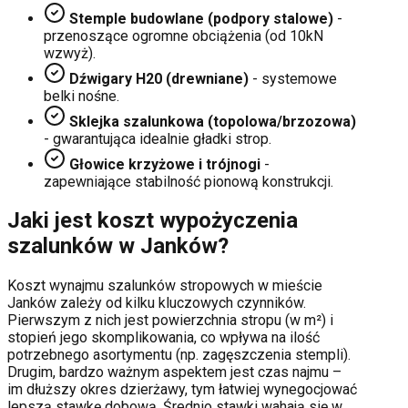
Stemple budowlane (podpory stalowe)
-
przenoszące ogromne obciążenia (od 10kN
wzwyż).
Dźwigary H20 (drewniane)
- systemowe
belki nośne.
Sklejka szalunkowa (topolowa/brzozowa)
- gwarantująca idealnie gładki strop.
Głowice krzyżowe i trójnogi
-
zapewniające stabilność pionową konstrukcji.
Jaki jest koszt wypożyczenia
szalunków w
Janków
?
Koszt wynajmu szalunków stropowych w mieście
Janków
zależy od kilku kluczowych czynników.
Pierwszym z nich jest powierzchnia stropu (w m²) i
stopień jego skomplikowania, co wpływa na ilość
potrzebnego asortymentu (np. zagęszczenia stempli).
Drugim, bardzo ważnym aspektem jest czas najmu –
im dłuższy okres dzierżawy, tym łatwiej wynegocjować
lepszą stawkę dobową. Średnio stawki wahają się w