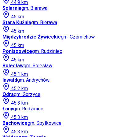
44.9
km
Solarnia
gm.
Bierawa
45
km
Stara Kuźnia
gm.
Bierawa
45
km
Międzybrodzie Żywieckie
gm.
Czernichów
45
km
Poniszowice
gm.
Rudziniec
45
km
Bolesław
gm.
Bolesław
45.1
km
Inwałd
gm.
Andrychów
45.2
km
Odra
gm.
Gorzyce
45.3
km
Łany
gm.
Rudziniec
45.3
km
Bachowice
gm.
Spytkowice
45.3
km