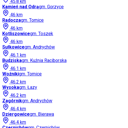
45.8
km
Kamień nad Odrą
gm.
Gorzyce
46
km
Radocza
gm.
Tomice
46
km
Kotliszowice
gm.
Toszek
46
km
Sułkowice
gm.
Andrychów
46.1
km
Budziska
gm.
Kuźnia Raciborska
46.1
km
Woźniki
gm.
Tomice
46.2
km
Wysoka
gm.
Łazy
46.2
km
Zagórnik
gm.
Andrychów
46.4
km
Dziergowice
gm.
Bierawa
46.4
km
Czernichów
gm.
Czernichów