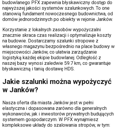
budowlanego PFX zapewnia błyskawiczny dostęp do
najwyższej jakości systemów szalunkowych. To one
stanowią fundament nowoczesnego budownictwa, od
domów jednorodzinnych po obiekty w rejonie
Janków
.
Korzystanie z lokalnych zasobów wypożyczalni
znacznie skraca czas realizacji i optymalizuje koszty
na budowie. Dostarczamy szalunki stropowe z
własnego magazynu bezpośrednio na place budowy w
miejscowości
Janków
, co ułatwia zarządzanie
logistyką każdej ekipie budowlanej.
Odległość z
naszej bazy wynosi zaledwie 59.7 km, co gwarantuje
błyskawiczną i tanią dostawę HDS.
Jakie szalunki można wypożyczyć
w
Janków
?
Nasza oferta dla miasta
Janków
jest w pełni
elastyczna i dopasowana zarówno dla generalnych
wykonawców, jak i inwestorów prywatnych budujących
systemem gospodarczym. W PFX wynajmiesz
kompleksowe układy do szalowania stropów, w tym: