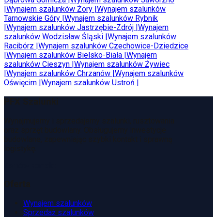
|
Wynajem szalunków
Żory
|
Wynajem szalunków
Tarnowskie Góry
|
Wynajem szalunków
Rybnik
|
Wynajem szalunków
Jastrzębie-Zdrój
|
Wynajem
szalunków
Wodzisław Śląski
|
Wynajem szalunków
Racibórz
|
Wynajem szalunków
Czechowice-Dziedzice
|
Wynajem szalunków
Bielsko-Biała
|
Wynajem
szalunków
Cieszyn
|
Wynajem szalunków
Żywiec
|
Wynajem szalunków
Chrzanów
|
Wynajem szalunków
Oświęcim
|
Wynajem szalunków
Ustroń
|
PFX Szalunki
Wynajmujemy i sprzedajemy szalunki, rusztowania
oraz sprzęt budowlany. Obsługujemy inwestycje
budowlane, zapewniając szybki kontakt i sprawną
logistykę.
Zamów kontakt
Oferta
Wynajem szalunków
Sprzedaż szalunków