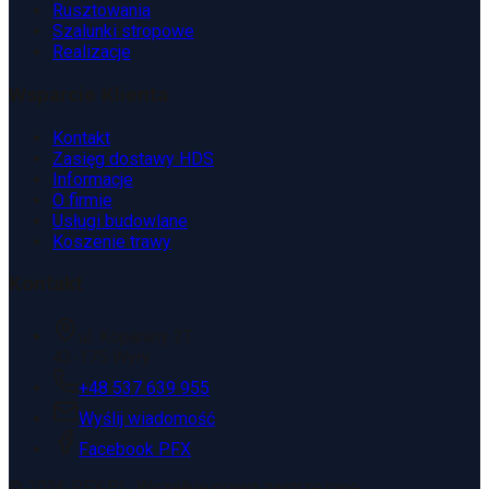
Rusztowania
Szalunki stropowe
Realizacje
Wsparcie Klienta
Kontakt
Zasięg dostawy HDS
Informacje
O firmie
Usługi budowlane
Koszenie trawy
Kontakt
ul. Kopaniny 2T
43-175 Wyry
+48 537 639 955
Wyślij wiadomość
Facebook PFX
©
2026
PFX.PL. Wszelkie prawa zastrzeżone.