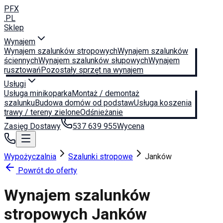
PFX
.PL
Sklep
Wynajem
Wynajem szalunków stropowych
Wynajem szalunków
ściennych
Wynajem szalunków słupowych
Wynajem
rusztowań
Pozostały sprzęt na wynajem
Usługi
Usługa minikoparka
Montaż / demontaż
szalunku
Budowa domów od podstaw
Usługa koszenia
trawy / tereny zielone
Odśnieżanie
Zasięg Dostawy
537 639 955
Wycena
Wypożyczalnia
Szalunki stropowe
Janków
Powrót do oferty
Wynajem szalunków
stropowych
Janków