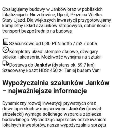
Obsługujemy budowy w
Janków
oraz w pobliskich
lokalizacjach:
Niezdrowice, Ujazd, Płużnica Wielka,
Stary Ujazd
. Dla większych inwestycji przygotowujemy
kompletny układ szalunków stropowych, dobór ilości i
transport bezpośrednio na budowę.
Szacunkowo od 0,80 PLN netto / m2 / doba
Kompletny układ: stemple stalowe, dźwigary,
sklejka i akcesoria. Możliwość wynajmu na sztuki!
Dostawa do
Janków
(dystans ok.
59.7
km).
Szacowany koszt HDS:
450
zł. Taniej busem Van!
Wypożyczalnia szalunków
Janków
– najważniejsze informacje
Dynamiczny rozwój inwestycji prywatnych oraz
deweloperskich
w miejscowości
Janków
(powiat
strzelecki
) wymaga solidnego wsparcia zaplecza
budowlanego. Wychodząc naprzeciw oczekiwaniom
lokalnych inwestorów, nasza wypożyczalnia sprzętu