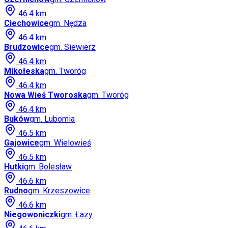
46.4
km
Ciechowice
gm.
Nędza
46.4
km
Brudzowice
gm.
Siewierz
46.4
km
Mikołeska
gm.
Tworóg
46.4
km
Nowa Wieś Tworoska
gm.
Tworóg
46.4
km
Buków
gm.
Lubomia
46.5
km
Gajowice
gm.
Wielowieś
46.5
km
Hutki
gm.
Bolesław
46.6
km
Rudno
gm.
Krzeszowice
46.6
km
Niegowoniczki
gm.
Łazy