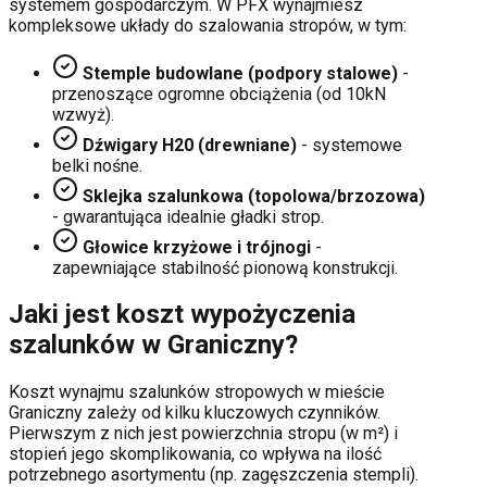
systemem gospodarczym. W PFX wynajmiesz
kompleksowe układy do szalowania stropów, w tym:
Stemple budowlane (podpory stalowe)
-
przenoszące ogromne obciążenia (od 10kN
wzwyż).
Dźwigary H20 (drewniane)
- systemowe
belki nośne.
Sklejka szalunkowa (topolowa/brzozowa)
- gwarantująca idealnie gładki strop.
Głowice krzyżowe i trójnogi
-
zapewniające stabilność pionową konstrukcji.
Jaki jest koszt wypożyczenia
szalunków w
Graniczny
?
Koszt wynajmu szalunków stropowych w mieście
Graniczny
zależy od kilku kluczowych czynników.
Pierwszym z nich jest powierzchnia stropu (w m²) i
stopień jego skomplikowania, co wpływa na ilość
potrzebnego asortymentu (np. zagęszczenia stempli).