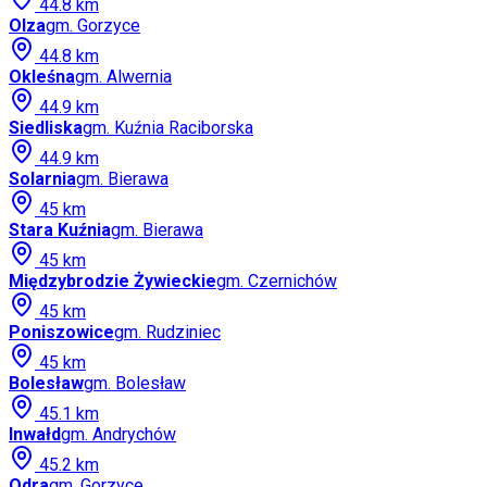
44.8
km
Olza
gm.
Gorzyce
44.8
km
Okleśna
gm.
Alwernia
44.9
km
Siedliska
gm.
Kuźnia Raciborska
44.9
km
Solarnia
gm.
Bierawa
45
km
Stara Kuźnia
gm.
Bierawa
45
km
Międzybrodzie Żywieckie
gm.
Czernichów
45
km
Poniszowice
gm.
Rudziniec
45
km
Bolesław
gm.
Bolesław
45.1
km
Inwałd
gm.
Andrychów
45.2
km
Odra
gm.
Gorzyce