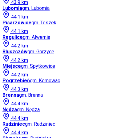
43.9
km
Lubomia
gm.
Lubomia
44.1
km
Pisarzowice
gm.
Toszek
44.1
km
Regulice
gm.
Alwernia
44.2
km
Bluszczów
gm.
Gorzyce
44.2
km
Miejsce
gm.
Spytkowice
44.2
km
Pogrzebień
gm.
Kornowac
44.3
km
Brenna
gm.
Brenna
44.4
km
Nędza
gm.
Nędza
44.4
km
Rudziniec
gm.
Rudziniec
44.4
km