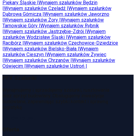
Piekary Śląskie
|
Wynajem szalunków
Będzin
|
Wynajem szalunków
Czeladź
|
Wynajem szalunków
Dąbrowa Górnicza
|
Wynajem szalunków
Jaworzno
|
Wynajem szalunków
Żory
|
Wynajem szalunków
Tarnowskie Góry
|
Wynajem szalunków
Rybnik
|
Wynajem szalunków
Jastrzębie-Zdrój
|
Wynajem
szalunków
Wodzisław Śląski
|
Wynajem szalunków
Racibórz
|
Wynajem szalunków
Czechowice-Dziedzice
|
Wynajem szalunków
Bielsko-Biała
|
Wynajem
szalunków
Cieszyn
|
Wynajem szalunków
Żywiec
|
Wynajem szalunków
Chrzanów
|
Wynajem szalunków
Oświęcim
|
Wynajem szalunków
Ustroń
|
PFX Szalunki
Wynajmujemy i sprzedajemy szalunki, rusztowania
oraz sprzęt budowlany. Obsługujemy inwestycje
budowlane, zapewniając szybki kontakt i sprawną
logistykę.
Zamów kontakt
Oferta