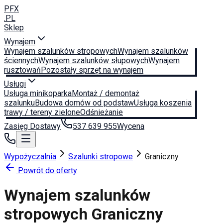
PFX
.PL
Sklep
Wynajem
Wynajem szalunków stropowych
Wynajem szalunków
ściennych
Wynajem szalunków słupowych
Wynajem
rusztowań
Pozostały sprzęt na wynajem
Usługi
Usługa minikoparka
Montaż / demontaż
szalunku
Budowa domów od podstaw
Usługa koszenia
trawy / tereny zielone
Odśnieżanie
Zasięg Dostawy
537 639 955
Wycena
Wypożyczalnia
Szalunki stropowe
Graniczny
Powrót do oferty
Wynajem szalunków
stropowych
Graniczny