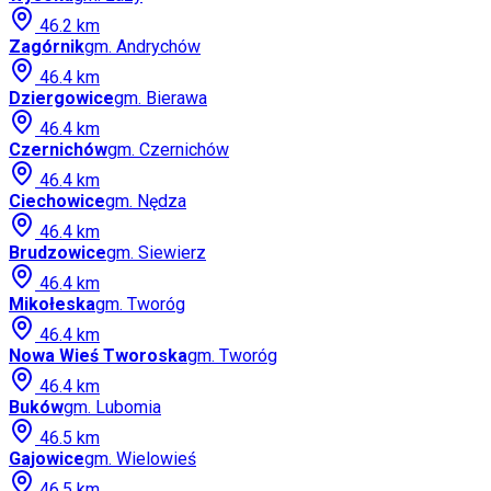
46.2
km
Zagórnik
gm.
Andrychów
46.4
km
Dziergowice
gm.
Bierawa
46.4
km
Czernichów
gm.
Czernichów
46.4
km
Ciechowice
gm.
Nędza
46.4
km
Brudzowice
gm.
Siewierz
46.4
km
Mikołeska
gm.
Tworóg
46.4
km
Nowa Wieś Tworoska
gm.
Tworóg
46.4
km
Buków
gm.
Lubomia
46.5
km
Gajowice
gm.
Wielowieś
46.5
km