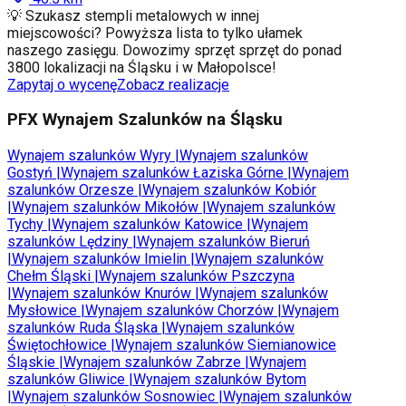
💡 Szukasz stempli metalowych w innej
miejscowości? Powyższa lista to tylko ułamek
naszego zasięgu. Dowozimy sprzęt sprzęt do ponad
3800 lokalizacji na Śląsku i w Małopolsce!
Zapytaj o wycenę
Zobacz realizacje
PFX Wynajem Szalunków na Śląsku
Wynajem szalunków
Wyry
|
Wynajem szalunków
Gostyń
|
Wynajem szalunków
Łaziska Górne
|
Wynajem
szalunków
Orzesze
|
Wynajem szalunków
Kobiór
|
Wynajem szalunków
Mikołów
|
Wynajem szalunków
Tychy
|
Wynajem szalunków
Katowice
|
Wynajem
szalunków
Lędziny
|
Wynajem szalunków
Bieruń
|
Wynajem szalunków
Imielin
|
Wynajem szalunków
Chełm Śląski
|
Wynajem szalunków
Pszczyna
|
Wynajem szalunków
Knurów
|
Wynajem szalunków
Mysłowice
|
Wynajem szalunków
Chorzów
|
Wynajem
szalunków
Ruda Śląska
|
Wynajem szalunków
Świętochłowice
|
Wynajem szalunków
Siemianowice
Śląskie
|
Wynajem szalunków
Zabrze
|
Wynajem
szalunków
Gliwice
|
Wynajem szalunków
Bytom
|
Wynajem szalunków
Sosnowiec
|
Wynajem szalunków