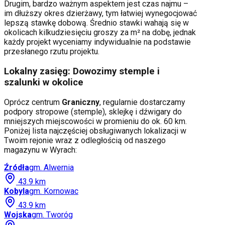
Drugim, bardzo ważnym aspektem jest czas najmu –
im dłuższy okres dzierżawy, tym łatwiej wynegocjować
lepszą stawkę dobową. Średnio stawki wahają się w
okolicach kilkudziesięciu groszy za m² na dobę, jednak
każdy projekt wyceniamy indywidualnie na podstawie
przesłanego rzutu projektu.
Lokalny zasięg: Dowozimy stemple i
szalunki w okolice
Oprócz centrum
Graniczny
, regularnie dostarczamy
podpory stropowe (stemple), sklejkę i dźwigary do
mniejszych miejscowości w promieniu do ok. 60 km.
Poniżej lista najczęściej obsługiwanych lokalizacji w
Twoim rejonie wraz z odległością od naszego
magazynu w Wyrach:
Źródła
gm.
Alwernia
43.9
km
Kobyla
gm.
Kornowac
43.9
km
Wojska
gm.
Tworóg