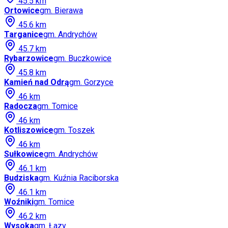
45.5
km
Ortowice
gm.
Bierawa
45.6
km
Targanice
gm.
Andrychów
45.7
km
Rybarzowice
gm.
Buczkowice
45.8
km
Kamień nad Odrą
gm.
Gorzyce
46
km
Radocza
gm.
Tomice
46
km
Kotliszowice
gm.
Toszek
46
km
Sułkowice
gm.
Andrychów
46.1
km
Budziska
gm.
Kuźnia Raciborska
46.1
km
Woźniki
gm.
Tomice
46.2
km
Wysoka
gm.
Łazy