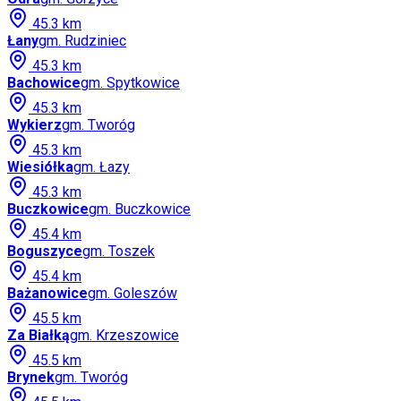
45.3
km
Łany
gm.
Rudziniec
45.3
km
Bachowice
gm.
Spytkowice
45.3
km
Wykierz
gm.
Tworóg
45.3
km
Wiesiółka
gm.
Łazy
45.3
km
Buczkowice
gm.
Buczkowice
45.4
km
Boguszyce
gm.
Toszek
45.4
km
Bażanowice
gm.
Goleszów
45.5
km
Za Białką
gm.
Krzeszowice
45.5
km
Brynek
gm.
Tworóg