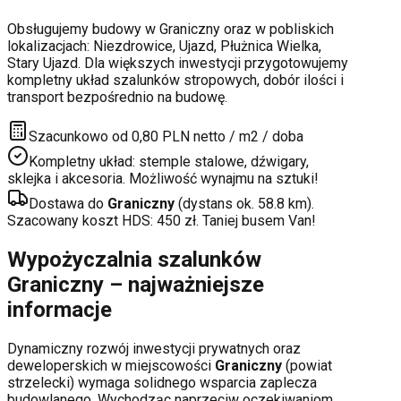
Obsługujemy budowy w
Graniczny
oraz w pobliskich
lokalizacjach:
Niezdrowice, Ujazd, Płużnica Wielka,
Stary Ujazd
. Dla większych inwestycji przygotowujemy
kompletny układ szalunków stropowych, dobór ilości i
transport bezpośrednio na budowę.
Szacunkowo od 0,80 PLN netto / m2 / doba
Kompletny układ: stemple stalowe, dźwigary,
sklejka i akcesoria. Możliwość wynajmu na sztuki!
Dostawa do
Graniczny
(dystans ok.
58.8
km).
Szacowany koszt HDS:
450
zł. Taniej busem Van!
Wypożyczalnia szalunków
Graniczny
– najważniejsze
informacje
Dynamiczny rozwój inwestycji prywatnych oraz
deweloperskich
w miejscowości
Graniczny
(powiat
strzelecki
) wymaga solidnego wsparcia zaplecza
budowlanego. Wychodząc naprzeciw oczekiwaniom