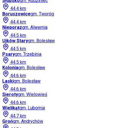
Słupsko
gm.
Rudziniec
44.4
km
Boruszowice
gm.
Tworóg
44.4
km
Nieporaz
gm.
Alwernia
44.5
km
Ujków Stary
gm.
Bolesław
44.5
km
Psary
gm.
Trzebinia
44.5
km
Kolonia
gm.
Bolesław
44.6
km
Laski
gm.
Bolesław
44.6
km
Sieroty
gm.
Wielowieś
44.6
km
Wielikąt
gm.
Lubomia
44.7
km
Groń
gm.
Andrychów