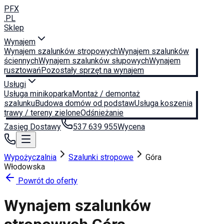
PFX
.PL
Sklep
Wynajem
Wynajem szalunków stropowych
Wynajem szalunków
ściennych
Wynajem szalunków słupowych
Wynajem
rusztowań
Pozostały sprzęt na wynajem
Usługi
Usługa minikoparka
Montaż / demontaż
szalunku
Budowa domów od podstaw
Usługa koszenia
trawy / tereny zielone
Odśnieżanie
Zasięg Dostawy
537 639 955
Wycena
Wypożyczalnia
Szalunki stropowe
Góra
Włodowska
Powrót do oferty
Wynajem szalunków