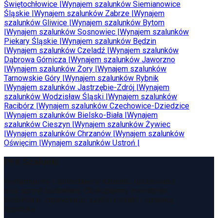
Świętochłowice
|
Wynajem szalunków
Siemianowice
Śląskie
|
Wynajem szalunków
Zabrze
|
Wynajem
szalunków
Gliwice
|
Wynajem szalunków
Bytom
|
Wynajem szalunków
Sosnowiec
|
Wynajem szalunków
Piekary Śląskie
|
Wynajem szalunków
Będzin
|
Wynajem szalunków
Czeladź
|
Wynajem szalunków
Dąbrowa Górnicza
|
Wynajem szalunków
Jaworzno
|
Wynajem szalunków
Żory
|
Wynajem szalunków
Tarnowskie Góry
|
Wynajem szalunków
Rybnik
|
Wynajem szalunków
Jastrzębie-Zdrój
|
Wynajem
szalunków
Wodzisław Śląski
|
Wynajem szalunków
Racibórz
|
Wynajem szalunków
Czechowice-Dziedzice
|
Wynajem szalunków
Bielsko-Biała
|
Wynajem
szalunków
Cieszyn
|
Wynajem szalunków
Żywiec
|
Wynajem szalunków
Chrzanów
|
Wynajem szalunków
Oświęcim
|
Wynajem szalunków
Ustroń
|
PFX Szalunki
Wynajmujemy i sprzedajemy szalunki, rusztowania
oraz sprzęt budowlany. Obsługujemy inwestycje
budowlane, zapewniając szybki kontakt i sprawną
logistykę.