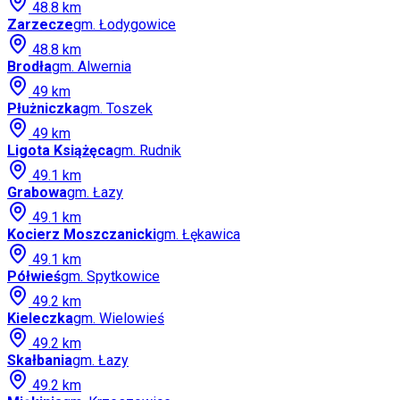
48.8
km
Zarzecze
gm.
Łodygowice
48.8
km
Brodła
gm.
Alwernia
49
km
Płużniczka
gm.
Toszek
49
km
Ligota Książęca
gm.
Rudnik
49.1
km
Grabowa
gm.
Łazy
49.1
km
Kocierz Moszczanicki
gm.
Łękawica
49.1
km
Półwieś
gm.
Spytkowice
49.2
km
Kieleczka
gm.
Wielowieś
49.2
km
Skałbania
gm.
Łazy
49.2
km