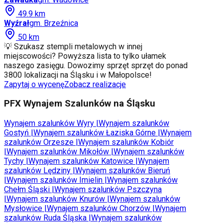
49.9
km
Wyźrał
gm.
Brzeźnica
50
km
💡 Szukasz stempli metalowych w innej
miejscowości? Powyższa lista to tylko ułamek
naszego zasięgu. Dowozimy sprzęt sprzęt do ponad
3800 lokalizacji na Śląsku i w Małopolsce!
Zapytaj o wycenę
Zobacz realizacje
PFX Wynajem Szalunków na Śląsku
Wynajem szalunków
Wyry
|
Wynajem szalunków
Gostyń
|
Wynajem szalunków
Łaziska Górne
|
Wynajem
szalunków
Orzesze
|
Wynajem szalunków
Kobiór
|
Wynajem szalunków
Mikołów
|
Wynajem szalunków
Tychy
|
Wynajem szalunków
Katowice
|
Wynajem
szalunków
Lędziny
|
Wynajem szalunków
Bieruń
|
Wynajem szalunków
Imielin
|
Wynajem szalunków
Chełm Śląski
|
Wynajem szalunków
Pszczyna
|
Wynajem szalunków
Knurów
|
Wynajem szalunków
Mysłowice
|
Wynajem szalunków
Chorzów
|
Wynajem
szalunków
Ruda Śląska
|
Wynajem szalunków