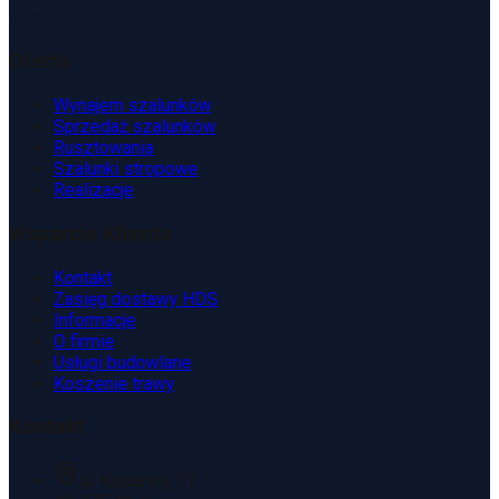
Zamów kontakt
Oferta
Wynajem szalunków
Sprzedaż szalunków
Rusztowania
Szalunki stropowe
Realizacje
Wsparcie Klienta
Kontakt
Zasięg dostawy HDS
Informacje
O firmie
Usługi budowlane
Koszenie trawy
Kontakt
ul. Kopaniny 2T