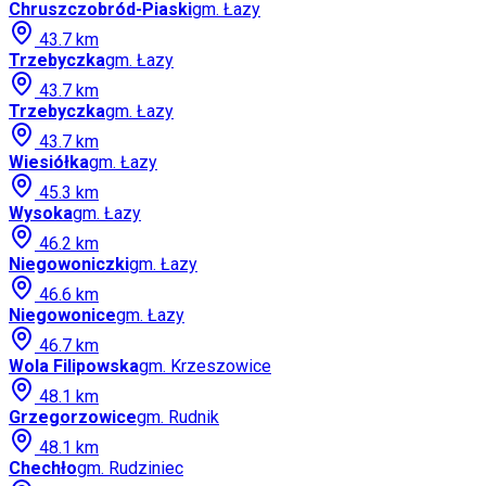
Chruszczobród-Piaski
gm.
Łazy
43.7
km
Trzebyczka
gm.
Łazy
43.7
km
Trzebyczka
gm.
Łazy
43.7
km
Wiesiółka
gm.
Łazy
45.3
km
Wysoka
gm.
Łazy
46.2
km
Niegowoniczki
gm.
Łazy
46.6
km
Niegowonice
gm.
Łazy
46.7
km
Wola Filipowska
gm.
Krzeszowice
48.1
km
Grzegorzowice
gm.
Rudnik
48.1
km
Chechło
gm.
Rudziniec