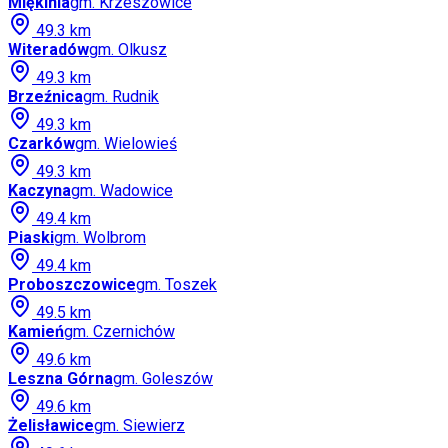
Miękinia
gm.
Krzeszowice
49.3
km
Witeradów
gm.
Olkusz
49.3
km
Brzeźnica
gm.
Rudnik
49.3
km
Czarków
gm.
Wielowieś
49.3
km
Kaczyna
gm.
Wadowice
49.4
km
Piaski
gm.
Wolbrom
49.4
km
Proboszczowice
gm.
Toszek
49.5
km
Kamień
gm.
Czernichów
49.6
km
Leszna Górna
gm.
Goleszów
49.6
km
Żelisławice
gm.
Siewierz