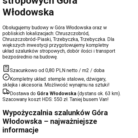
stropowych
Góra
Włodowska
Obsługujemy budowy w
Góra Włodowska
oraz w
pobliskich lokalizacjach:
Chruszczobród,
Chruszczobród-Piaski, Trzebyczka, Trzebyczka
. Dla
większych inwestycji przygotowujemy kompletny
układ szalunków stropowych, dobór ilości i transport
bezpośrednio na budowę.
Szacunkowo od 0,80 PLN netto / m2 / doba
Kompletny układ: stemple stalowe, dźwigary,
sklejka i akcesoria. Możliwość wynajmu na sztuki!
Dostawa do
Góra Włodowska
(dystans ok.
63
km).
Szacowany koszt HDS:
550
zł. Taniej busem Van!
Wypożyczalnia szalunków
Góra
Włodowska
– najważniejsze
informacje