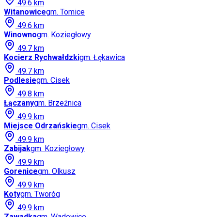
49.6
km
Witanowice
gm.
Tomice
49.6
km
Winowno
gm.
Koziegłowy
49.7
km
Kocierz Rychwałdzki
gm.
Łękawica
49.7
km
Podlesie
gm.
Cisek
49.8
km
Łączany
gm.
Brzeźnica
49.9
km
Miejsce Odrzańskie
gm.
Cisek
49.9
km
Zabijak
gm.
Koziegłowy
49.9
km
Gorenice
gm.
Olkusz
49.9
km
Koty
gm.
Tworóg
49.9
km
Zawadka
gm.
Wadowice