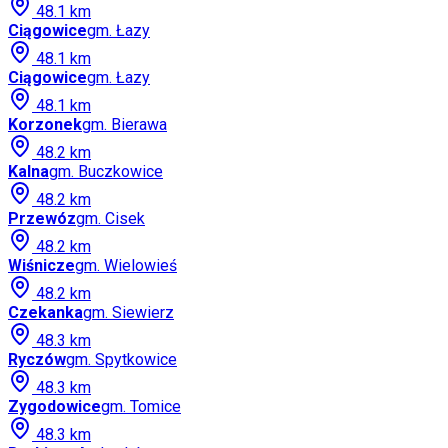
48.1
km
Ciągowice
gm.
Łazy
48.1
km
Ciągowice
gm.
Łazy
48.1
km
Korzonek
gm.
Bierawa
48.2
km
Kalna
gm.
Buczkowice
48.2
km
Przewóz
gm.
Cisek
48.2
km
Wiśnicze
gm.
Wielowieś
48.2
km
Czekanka
gm.
Siewierz
48.3
km
Ryczów
gm.
Spytkowice
48.3
km
Zygodowice
gm.
Tomice
48.3
km