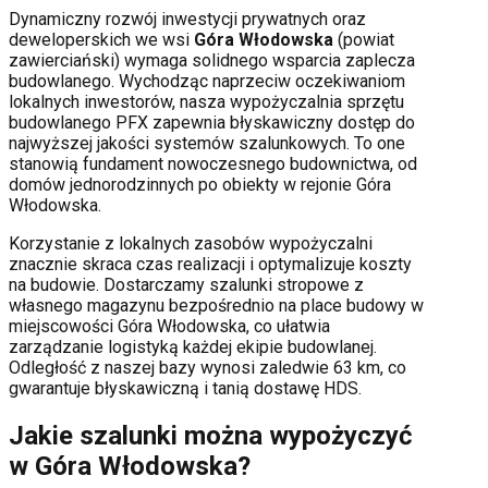
Dynamiczny rozwój inwestycji prywatnych oraz
deweloperskich
we wsi
Góra Włodowska
(powiat
zawierciański
) wymaga solidnego wsparcia zaplecza
budowlanego. Wychodząc naprzeciw oczekiwaniom
lokalnych inwestorów, nasza wypożyczalnia sprzętu
budowlanego PFX zapewnia błyskawiczny dostęp do
najwyższej jakości systemów szalunkowych. To one
stanowią fundament nowoczesnego budownictwa, od
domów jednorodzinnych po obiekty w rejonie
Góra
Włodowska
.
Korzystanie z lokalnych zasobów wypożyczalni
znacznie skraca czas realizacji i optymalizuje koszty
na budowie. Dostarczamy szalunki stropowe z
własnego magazynu bezpośrednio na place budowy w
miejscowości
Góra Włodowska
, co ułatwia
zarządzanie logistyką każdej ekipie budowlanej.
Odległość z naszej bazy wynosi zaledwie 63 km, co
gwarantuje błyskawiczną i tanią dostawę HDS.
Jakie szalunki można wypożyczyć
w
Góra Włodowska
?