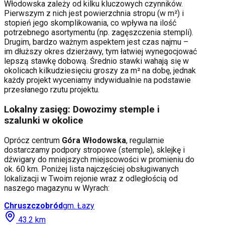
Włodowska
zależy od kilku kluczowych czynników.
Pierwszym z nich jest powierzchnia stropu (w m²) i
stopień jego skomplikowania, co wpływa na ilość
potrzebnego asortymentu (np. zagęszczenia stempli).
Drugim, bardzo ważnym aspektem jest czas najmu –
im dłuższy okres dzierżawy, tym łatwiej wynegocjować
lepszą stawkę dobową. Średnio stawki wahają się w
okolicach kilkudziesięciu groszy za m² na dobę, jednak
każdy projekt wyceniamy indywidualnie na podstawie
przesłanego rzutu projektu.
Lokalny zasięg: Dowozimy stemple i
szalunki w okolice
Oprócz centrum
Góra Włodowska
, regularnie
dostarczamy podpory stropowe (stemple), sklejkę i
dźwigary do mniejszych miejscowości w promieniu do
ok. 60 km. Poniżej lista najczęściej obsługiwanych
lokalizacji w Twoim rejonie wraz z odległością od
naszego magazynu w Wyrach:
Chruszczobród
gm.
Łazy
43.2
km