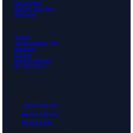
Rusztowania
Szalunki stropowe
Realizacje
Wsparcie Klienta
Kontakt
Zasięg dostawy HDS
Informacje
O firmie
Usługi budowlane
Koszenie trawy
Kontakt
ul. Kopaniny 2T
43-175 Wyry
+48 537 639 955
Wyślij wiadomość
Facebook PFX
©
2026
PFX.PL. Wszelkie prawa zastrzeżone.