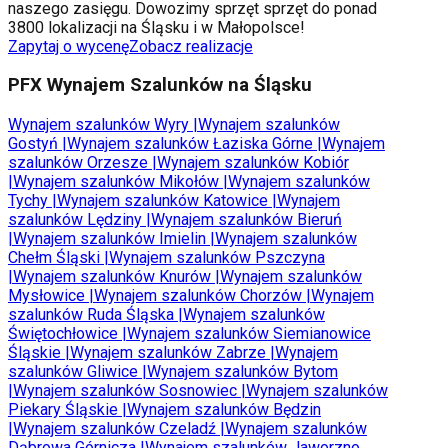
naszego zasięgu. Dowozimy sprzęt sprzęt do ponad
3800 lokalizacji na Śląsku i w Małopolsce!
Zapytaj o wycenę
Zobacz realizacje
PFX Wynajem Szalunków na Śląsku
Wynajem szalunków
Wyry
|
Wynajem szalunków
Gostyń
|
Wynajem szalunków
Łaziska Górne
|
Wynajem
szalunków
Orzesze
|
Wynajem szalunków
Kobiór
|
Wynajem szalunków
Mikołów
|
Wynajem szalunków
Tychy
|
Wynajem szalunków
Katowice
|
Wynajem
szalunków
Lędziny
|
Wynajem szalunków
Bieruń
|
Wynajem szalunków
Imielin
|
Wynajem szalunków
Chełm Śląski
|
Wynajem szalunków
Pszczyna
|
Wynajem szalunków
Knurów
|
Wynajem szalunków
Mysłowice
|
Wynajem szalunków
Chorzów
|
Wynajem
szalunków
Ruda Śląska
|
Wynajem szalunków
Świętochłowice
|
Wynajem szalunków
Siemianowice
Śląskie
|
Wynajem szalunków
Zabrze
|
Wynajem
szalunków
Gliwice
|
Wynajem szalunków
Bytom
|
Wynajem szalunków
Sosnowiec
|
Wynajem szalunków
Piekary Śląskie
|
Wynajem szalunków
Będzin
|
Wynajem szalunków
Czeladź
|
Wynajem szalunków
Dąbrowa Górnicza
|
Wynajem szalunków
Jaworzno