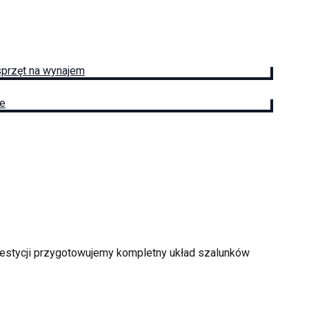
sprzęt na wynajem
ie
westycji przygotowujemy kompletny układ szalunków