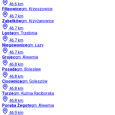
46.6
km
Filipowice
gm.
Krzeszowice
46.7
km
Zabełków
gm.
Krzyżanowice
46.7
km
Lgota
gm.
Trzebinia
46.7
km
Niegowonice
gm.
Łazy
46.7
km
Grojec
gm.
Alwernia
46.8
km
Posada
gm.
Bolesław
46.8
km
Cisownica
gm.
Goleszów
46.8
km
Turze
gm.
Kuźnia Raciborska
46.8
km
Poręba Żegoty
gm.
Alwernia
46.9
km