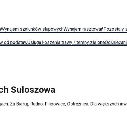
h
Wynajem szalunków słupowych
Wynajem rusztowań
Pozostały 
w od podstaw
Usługa koszenia trawy / tereny zielone
Odśnieżan
ych
Sułoszowa
jach:
Za Białką, Rudno, Filipowice, Ostrężnica
. Dla większych in