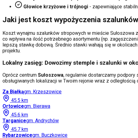
Głowice krzyżowe i trójnogi
- zapewniające stabiln
Jaki jest koszt wypożyczenia szalunkó
Koszt wynajmu szalunków stropowych w mieście
Sułoszowa
z
co wpływa na ilość potrzebnego asortymentu (np. zagęszczeni
lepszą stawkę dobową. Średnio stawki wahają się w okolicach 
projektu.
Lokalny zasięg: Dowozimy stemple i szalunki w oko
Oprócz centrum
Sułoszowa
, regularnie dostarczamy podpory s
obsługiwanych lokalizacji w Twoim rejonie wraz z odległości
Za Białką
gm.
Krzeszowice
45.5
km
Ortowice
gm.
Bierawa
45.6
km
Targanice
gm.
Andrychów
45.7
km
Rybarzowice
gm.
Buczkowice