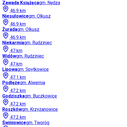
Zawada Książęca
gm.
Nędza
46.9
km
Niesułowice
gm.
Olkusz
46.9
km
Żurada
gm.
Olkusz
46.9
km
Niekarmia
gm.
Rudziniec
47
km
Widów
gm.
Rudziniec
47
km
Lipowa
gm.
Spytkowice
47.1
km
Podłęże
gm.
Alwernia
47.2
km
Godziszka
gm.
Buczkowice
47.2
km
Roszków
gm.
Krzyżanowice
47.2
km
Świniowice
gm.
Tworóg