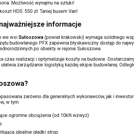
soria. Możliwość wynajmu na sztuki!
 koszt HDS:
550
zł. Taniej busem Van!
najważniejsze informacje
ch
we wsi
Sułoszowa
(powiat
krakowski
) wymaga solidnego wsp
rzętu budowlanego PFX zapewnia błyskawiczny dostęp do najwy
dnorodzinnych po obiekty w rejonie
Sułoszowa
.
a czas realizacji i optymalizuje koszty na budowie. Dostarcz
o ułatwia zarządzanie logistyką każdej ekipie budowlanej.
Odległ
łoszowa
?
 dopasowana zarówno dla generalnych wykonawców, jak i inwes
w, w tym:
ące ogromne obciążenia (od 10kN wzwyż).
e.
tująca idealnie gładki strop.