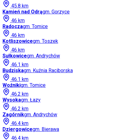
45.8
km
Kamień nad Odrą
gm.
Gorzyce
46
km
Radocza
gm.
Tomice
46
km
Kotliszowice
gm.
Toszek
46
km
Sułkowice
gm.
Andrychów
46.1
km
Budziska
gm.
Kuźnia Raciborska
46.1
km
Woźniki
gm.
Tomice
46.2
km
Wysoka
gm.
Łazy
46.2
km
Zagórnik
gm.
Andrychów
46.4
km
Dziergowice
gm.
Bierawa
46.4
km