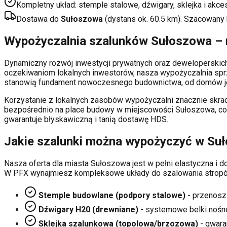
Kompletny układ: stemple stalowe, dźwigary, sklejka i akce
Dostawa do
Sułoszowa
(dystans ok.
60.5
km). Szacowany
Wypożyczalnia szalunków
Sułoszowa
– 
Dynamiczny rozwój inwestycji prywatnych oraz deweloperski
oczekiwaniom lokalnych inwestorów, nasza wypożyczalnia sp
stanowią fundament nowoczesnego budownictwa, od domów je
Korzystanie z lokalnych zasobów wypożyczalni znacznie skrac
bezpośrednio na place budowy w miejscowości
Sułoszowa
, c
gwarantuje błyskawiczną i tanią dostawę HDS.
Jakie szalunki można wypożyczyć w
Su
Nasza oferta dla miasta
Sułoszowa
jest w pełni elastyczna i
W PFX wynajmiesz kompleksowe układy do szalowania stropó
Stemple budowlane (podpory stalowe)
- przenosz
Dźwigary H20 (drewniane)
- systemowe belki nośn
Sklejka szalunkowa (topolowa/brzozowa)
- gwaran