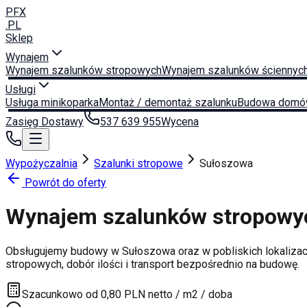
PFX
.PL
Sklep
Wynajem
Wynajem szalunków stropowych
Wynajem szalunków ściennyc
Usługi
Usługa minikoparka
Montaż / demontaż szalunku
Budowa domó
Zasięg Dostawy
537 639 955
Wycena
Wypożyczalnia
Szalunki stropowe
Sułoszowa
Powrót do oferty
Wynajem szalunków stropow
Obsługujemy budowy w
Sułoszowa
oraz w pobliskich lokalizac
stropowych, dobór ilości i transport bezpośrednio na budowę.
Szacunkowo od 0,80 PLN netto / m2 / doba