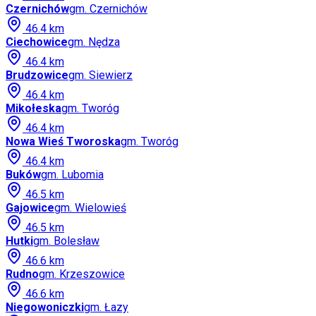
Czernichów
gm.
Czernichów
46.4
km
Ciechowice
gm.
Nędza
46.4
km
Brudzowice
gm.
Siewierz
46.4
km
Mikołeska
gm.
Tworóg
46.4
km
Nowa Wieś Tworoska
gm.
Tworóg
46.4
km
Buków
gm.
Lubomia
46.5
km
Gajowice
gm.
Wielowieś
46.5
km
Hutki
gm.
Bolesław
46.6
km
Rudno
gm.
Krzeszowice
46.6
km
Niegowoniczki
gm.
Łazy