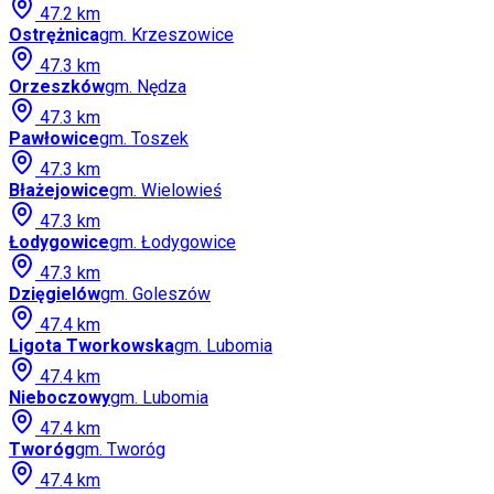
47.2
km
Ostrężnica
gm.
Krzeszowice
47.3
km
Orzeszków
gm.
Nędza
47.3
km
Pawłowice
gm.
Toszek
47.3
km
Błażejowice
gm.
Wielowieś
47.3
km
Łodygowice
gm.
Łodygowice
47.3
km
Dzięgielów
gm.
Goleszów
47.4
km
Ligota Tworkowska
gm.
Lubomia
47.4
km
Nieboczowy
gm.
Lubomia
47.4
km
Tworóg
gm.
Tworóg
47.4
km