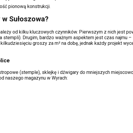
ość pionową konstrukcji.
w w
Sułoszowa
?
ależy od kilku kluczowych czynników. Pierwszym z nich jest pow
a stempli). Drugim, bardzo ważnym aspektem jest czas najmu – 
kilkudziesięciu groszy za m² na dobę, jednak każdy projekt wy
lice
tropowe (stemple), sklejkę i dźwigary do mniejszych miejscowośc
ą od naszego magazynu w Wyrach: