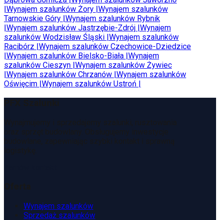
|
Wynajem szalunków
Żory
|
Wynajem szalunków
Tarnowskie Góry
|
Wynajem szalunków
Rybnik
|
Wynajem szalunków
Jastrzębie-Zdrój
|
Wynajem
szalunków
Wodzisław Śląski
|
Wynajem szalunków
Racibórz
|
Wynajem szalunków
Czechowice-Dziedzice
|
Wynajem szalunków
Bielsko-Biała
|
Wynajem
szalunków
Cieszyn
|
Wynajem szalunków
Żywiec
|
Wynajem szalunków
Chrzanów
|
Wynajem szalunków
Oświęcim
|
Wynajem szalunków
Ustroń
|
PFX Szalunki
Wynajmujemy i sprzedajemy szalunki, rusztowania
oraz sprzęt budowlany. Obsługujemy inwestycje
budowlane, zapewniając szybki kontakt i sprawną
logistykę.
Zamów kontakt
Oferta
Wynajem szalunków
Sprzedaż szalunków