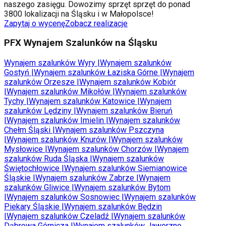
naszego zasięgu. Dowozimy sprzęt sprzęt do ponad
3800 lokalizacji na Śląsku i w Małopolsce!
Zapytaj o wycenę
Zobacz realizacje
PFX Wynajem Szalunków na Śląsku
Wynajem szalunków
Wyry
|
Wynajem szalunków
Gostyń
|
Wynajem szalunków
Łaziska Górne
|
Wynajem
szalunków
Orzesze
|
Wynajem szalunków
Kobiór
|
Wynajem szalunków
Mikołów
|
Wynajem szalunków
Tychy
|
Wynajem szalunków
Katowice
|
Wynajem
szalunków
Lędziny
|
Wynajem szalunków
Bieruń
|
Wynajem szalunków
Imielin
|
Wynajem szalunków
Chełm Śląski
|
Wynajem szalunków
Pszczyna
|
Wynajem szalunków
Knurów
|
Wynajem szalunków
Mysłowice
|
Wynajem szalunków
Chorzów
|
Wynajem
szalunków
Ruda Śląska
|
Wynajem szalunków
Świętochłowice
|
Wynajem szalunków
Siemianowice
Śląskie
|
Wynajem szalunków
Zabrze
|
Wynajem
szalunków
Gliwice
|
Wynajem szalunków
Bytom
|
Wynajem szalunków
Sosnowiec
|
Wynajem szalunków
Piekary Śląskie
|
Wynajem szalunków
Będzin
|
Wynajem szalunków
Czeladź
|
Wynajem szalunków
Dąbrowa Górnicza
|
Wynajem szalunków
Jaworzno