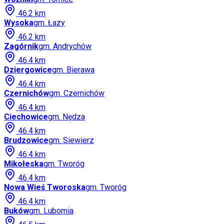
46.2
km
Wysoka
gm.
Łazy
46.2
km
Zagórnik
gm.
Andrychów
46.4
km
Dziergowice
gm.
Bierawa
46.4
km
Czernichów
gm.
Czernichów
46.4
km
Ciechowice
gm.
Nędza
46.4
km
Brudzowice
gm.
Siewierz
46.4
km
Mikołeska
gm.
Tworóg
46.4
km
Nowa Wieś Tworoska
gm.
Tworóg
46.4
km
Buków
gm.
Lubomia