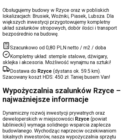
Obsługujemy budowy w
Rzyce
oraz w pobliskich
lokalizacjach:
Brusiek, Woźniki, Piasek, Lubsza
. Dla
większych inwestycji przygotowujemy kompletny
układ szalunków stropowych, dobór ilości i transport
bezpośrednio na budowę.
Szacunkowo od 0,80 PLN netto / m2 / doba
Kompletny układ: stemple stalowe, dźwigary,
sklejka i akcesoria. Możliwość wynajmu na sztuki!
Dostawa do
Rzyce
(dystans ok.
59.5
km).
Szacowany koszt HDS:
450
zł. Taniej busem Van!
Wypożyczalnia szalunków
Rzyce
–
najważniejsze informacje
Dynamiczny rozwój inwestycji prywatnych oraz
deweloperskich
w miejscowości
Rzyce
(powiat
lubliniecki
) wymaga solidnego wsparcia zaplecza
budowlanego. Wychodząc naprzeciw oczekiwaniom
lokalnych inwestorów, nasza wypożyczalnia sprzętu