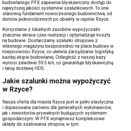
budowlanego PFX zapewnia błyskawiczny dostęp do
najwyższej jakości systemów szalunkowych. To one
stanowią fundament nowoczesnego budownictwa, od
domów jednorodzinnych po obiekty w rejonie
Rzyce
.
Korzystanie z lokalnych zasobów wypożyczalni
znacznie skraca czas realizacji i optymalizuje koszty
na budowie. Dostarczamy szalunki stropowe z
własnego magazynu bezpośrednio na place budowy w
miejscowości
Rzyce
, co ułatwia zarządzanie logistyką
każdej ekipie budowlanej.
Odległość z naszej bazy
wynosi zaledwie 59.5 km, co gwarantuje błyskawiczną
i tanią dostawę HDS.
Jakie szalunki można wypożyczyć
w
Rzyce
?
Nasza oferta dla miasta
Rzyce
jest w pełni elastyczna
i dopasowana zarówno dla generalnych wykonawców,
jak i inwestorów prywatnych budujących systemem
gospodarczym. W PFX wynajmiesz kompleksowe
układy do szalowania stropów, w tym: