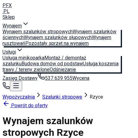
PFX
.PL
Sklep
Wynajem
Wynajem szalunków stropowych
Wynajem szalunków
ściennych
Wynajem szalunków słupowych
Wynajem
rusztowań
Pozostały sprzęt na wynajem
Usługi
Usługa minikoparka
Montaż / demontaż
szalunku
Budowa domów od podstaw
Usługa koszenia
trawy / tereny zielone
Odśnieżanie
Zasięg Dostawy
537 639 955
Wycena
Wypożyczalnia
Szalunki stropowe
Rzyce
Powrót do oferty
Wynajem szalunków
stropowych
Rzyce