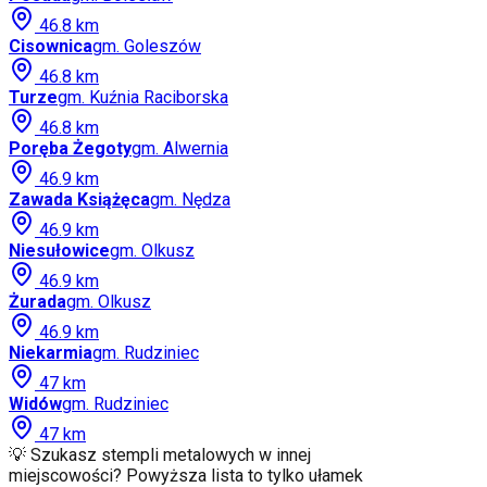
46.8
km
Cisownica
gm.
Goleszów
46.8
km
Turze
gm.
Kuźnia Raciborska
46.8
km
Poręba Żegoty
gm.
Alwernia
46.9
km
Zawada Książęca
gm.
Nędza
46.9
km
Niesułowice
gm.
Olkusz
46.9
km
Żurada
gm.
Olkusz
46.9
km
Niekarmia
gm.
Rudziniec
47
km
Widów
gm.
Rudziniec
47
km
💡 Szukasz stempli metalowych w innej
miejscowości? Powyższa lista to tylko ułamek