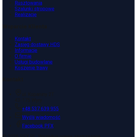
Rusztowania
Szalunki stropowe
Realizacje
Wsparcie Klienta
Kontakt
Zasięg dostawy HDS
Informacje
O firmie
Usługi budowlane
Koszenie trawy
Kontakt
ul. Kopaniny 2T
43-175 Wyry
+48 537 639 955
Wyślij wiadomość
Facebook PFX
©
2026
PFX.PL. Wszelkie prawa zastrzeżone.