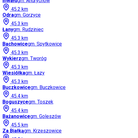
Inwałd
gm.
Andrychów
45.2
km
Odra
gm.
Gorzyce
45.3
km
Łany
gm.
Rudziniec
45.3
km
Bachowice
gm.
Spytkowice
45.3
km
Wykierz
gm.
Tworóg
45.3
km
Wiesiółka
gm.
Łazy
45.3
km
Buczkowice
gm.
Buczkowice
45.4
km
Boguszyce
gm.
Toszek
45.4
km
Bażanowice
gm.
Goleszów
45.5
km
Za Białką
gm.
Krzeszowice