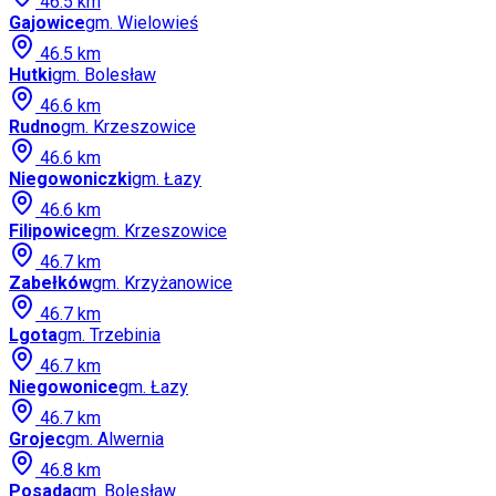
46.5
km
Gajowice
gm.
Wielowieś
46.5
km
Hutki
gm.
Bolesław
46.6
km
Rudno
gm.
Krzeszowice
46.6
km
Niegowoniczki
gm.
Łazy
46.6
km
Filipowice
gm.
Krzeszowice
46.7
km
Zabełków
gm.
Krzyżanowice
46.7
km
Lgota
gm.
Trzebinia
46.7
km
Niegowonice
gm.
Łazy
46.7
km
Grojec
gm.
Alwernia
46.8
km
Posada
gm.
Bolesław