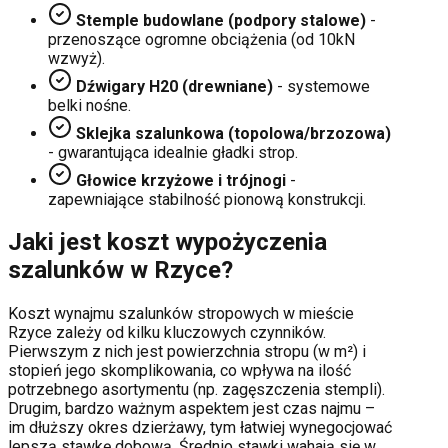
Stemple budowlane (podpory stalowe)
-
przenoszące ogromne obciążenia (od 10kN
wzwyż).
Dźwigary H20 (drewniane)
- systemowe
belki nośne.
Sklejka szalunkowa (topolowa/brzozowa)
- gwarantująca idealnie gładki strop.
Głowice krzyżowe i trójnogi
-
zapewniające stabilność pionową konstrukcji.
Jaki jest koszt wypożyczenia
szalunków w
Rzyce
?
Koszt wynajmu szalunków stropowych w mieście
Rzyce
zależy od kilku kluczowych czynników.
Pierwszym z nich jest powierzchnia stropu (w m²) i
stopień jego skomplikowania, co wpływa na ilość
potrzebnego asortymentu (np. zagęszczenia stempli).
Drugim, bardzo ważnym aspektem jest czas najmu –
im dłuższy okres dzierżawy, tym łatwiej wynegocjować
lepszą stawkę dobową. Średnio stawki wahają się w