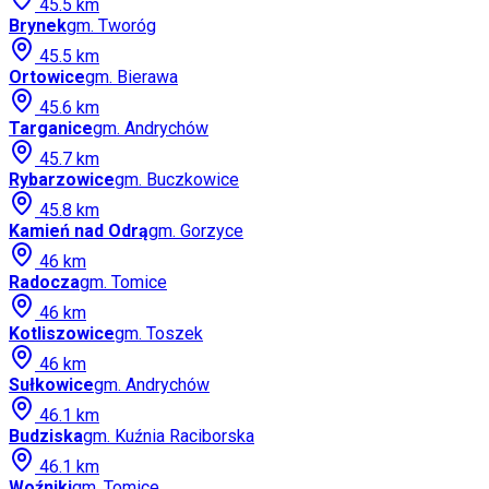
45.5
km
Brynek
gm.
Tworóg
45.5
km
Ortowice
gm.
Bierawa
45.6
km
Targanice
gm.
Andrychów
45.7
km
Rybarzowice
gm.
Buczkowice
45.8
km
Kamień nad Odrą
gm.
Gorzyce
46
km
Radocza
gm.
Tomice
46
km
Kotliszowice
gm.
Toszek
46
km
Sułkowice
gm.
Andrychów
46.1
km
Budziska
gm.
Kuźnia Raciborska
46.1
km
Woźniki
gm.
Tomice