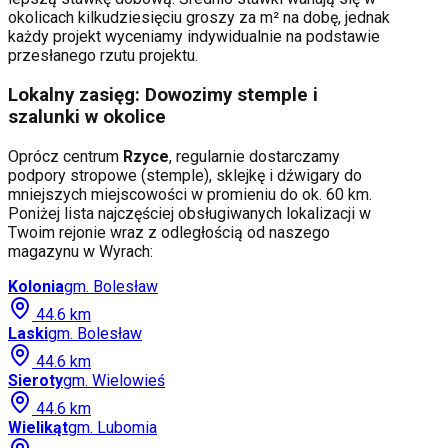
okolicach kilkudziesięciu groszy za m² na dobę, jednak
każdy projekt wyceniamy indywidualnie na podstawie
przesłanego rzutu projektu.
Lokalny zasięg: Dowozimy stemple i
szalunki w okolice
Oprócz centrum
Rzyce
, regularnie dostarczamy
podpory stropowe (stemple), sklejkę i dźwigary do
mniejszych miejscowości w promieniu do ok. 60 km.
Poniżej lista najczęściej obsługiwanych lokalizacji w
Twoim rejonie wraz z odległością od naszego
magazynu w Wyrach:
Kolonia
gm.
Bolesław
44.6
km
Laski
gm.
Bolesław
44.6
km
Sieroty
gm.
Wielowieś
44.6
km
Wielikąt
gm.
Lubomia