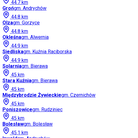
44.7
km
Groń
gm.
Andrychów
44.8
km
Olza
gm.
Gorzyce
44.8
km
Okleśna
gm.
Alwernia
44.9
km
Siedliska
gm.
Kuźnia Raciborska
44.9
km
Solarnia
gm.
Bierawa
45
km
Stara Kuźnia
gm.
Bierawa
45
km
Międzybrodzie Żywieckie
gm.
Czernichów
45
km
Poniszowice
gm.
Rudziniec
45
km
Bolesław
gm.
Bolesław
45.1
km