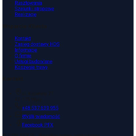
Rusztowania
Szalunki stropowe
Realizacje
Wsparcie Klienta
Kontakt
Zasięg dostawy HDS
Informacje
O firmie
Usługi budowlane
Koszenie trawy
Kontakt
ul. Kopaniny 2T
43-175 Wyry
+48 537 639 955
Wyślij wiadomość
Facebook PFX
©
2026
PFX.PL. Wszelkie prawa zastrzeżone.