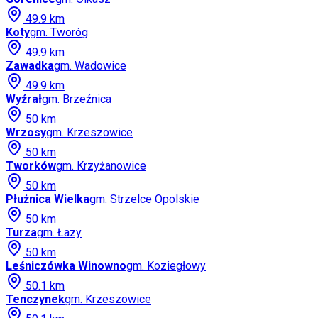
49.9
km
Koty
gm.
Tworóg
49.9
km
Zawadka
gm.
Wadowice
49.9
km
Wyźrał
gm.
Brzeźnica
50
km
Wrzosy
gm.
Krzeszowice
50
km
Tworków
gm.
Krzyżanowice
50
km
Płużnica Wielka
gm.
Strzelce Opolskie
50
km
Turza
gm.
Łazy
50
km
Leśniczówka Winowno
gm.
Koziegłowy
50.1
km
Tenczynek
gm.
Krzeszowice