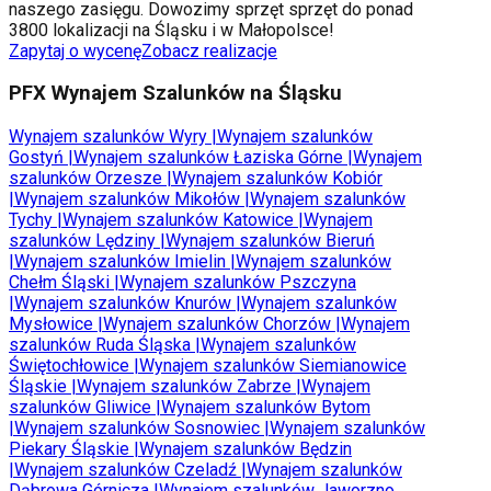
naszego zasięgu. Dowozimy sprzęt sprzęt do ponad
3800 lokalizacji na Śląsku i w Małopolsce!
Zapytaj o wycenę
Zobacz realizacje
PFX Wynajem Szalunków na Śląsku
Wynajem szalunków
Wyry
|
Wynajem szalunków
Gostyń
|
Wynajem szalunków
Łaziska Górne
|
Wynajem
szalunków
Orzesze
|
Wynajem szalunków
Kobiór
|
Wynajem szalunków
Mikołów
|
Wynajem szalunków
Tychy
|
Wynajem szalunków
Katowice
|
Wynajem
szalunków
Lędziny
|
Wynajem szalunków
Bieruń
|
Wynajem szalunków
Imielin
|
Wynajem szalunków
Chełm Śląski
|
Wynajem szalunków
Pszczyna
|
Wynajem szalunków
Knurów
|
Wynajem szalunków
Mysłowice
|
Wynajem szalunków
Chorzów
|
Wynajem
szalunków
Ruda Śląska
|
Wynajem szalunków
Świętochłowice
|
Wynajem szalunków
Siemianowice
Śląskie
|
Wynajem szalunków
Zabrze
|
Wynajem
szalunków
Gliwice
|
Wynajem szalunków
Bytom
|
Wynajem szalunków
Sosnowiec
|
Wynajem szalunków
Piekary Śląskie
|
Wynajem szalunków
Będzin
|
Wynajem szalunków
Czeladź
|
Wynajem szalunków
Dąbrowa Górnicza
|
Wynajem szalunków
Jaworzno