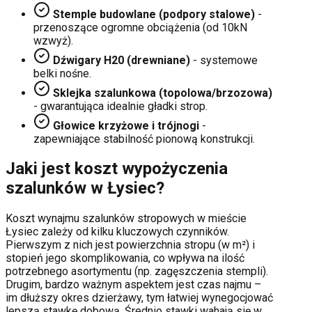
Stemple budowlane (podpory stalowe)
-
przenoszące ogromne obciążenia (od 10kN
wzwyż).
Dźwigary H20 (drewniane)
- systemowe
belki nośne.
Sklejka szalunkowa (topolowa/brzozowa)
- gwarantująca idealnie gładki strop.
Głowice krzyżowe i trójnogi
-
zapewniające stabilność pionową konstrukcji.
Jaki jest koszt wypożyczenia
szalunków w
Łysiec
?
Koszt wynajmu szalunków stropowych w mieście
Łysiec
zależy od kilku kluczowych czynników.
Pierwszym z nich jest powierzchnia stropu (w m²) i
stopień jego skomplikowania, co wpływa na ilość
potrzebnego asortymentu (np. zagęszczenia stempli).
Drugim, bardzo ważnym aspektem jest czas najmu –
im dłuższy okres dzierżawy, tym łatwiej wynegocjować
lepszą stawkę dobową. Średnio stawki wahają się w