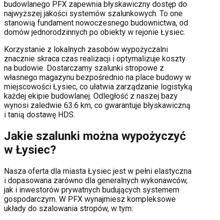
budowlanego PFX zapewnia błyskawiczny dostęp do
najwyższej jakości systemów szalunkowych. To one
stanowią fundament nowoczesnego budownictwa, od
domów jednorodzinnych po obiekty w rejonie
Łysiec
.
Korzystanie z lokalnych zasobów wypożyczalni
znacznie skraca czas realizacji i optymalizuje koszty
na budowie. Dostarczamy szalunki stropowe z
własnego magazynu bezpośrednio na place budowy w
miejscowości
Łysiec
, co ułatwia zarządzanie logistyką
każdej ekipie budowlanej.
Odległość z naszej bazy
wynosi zaledwie 63.6 km, co gwarantuje błyskawiczną
i tanią dostawę HDS.
Jakie szalunki można wypożyczyć
w
Łysiec
?
Nasza oferta dla miasta
Łysiec
jest w pełni elastyczna
i dopasowana zarówno dla generalnych wykonawców,
jak i inwestorów prywatnych budujących systemem
gospodarczym. W PFX wynajmiesz kompleksowe
układy do szalowania stropów, w tym: