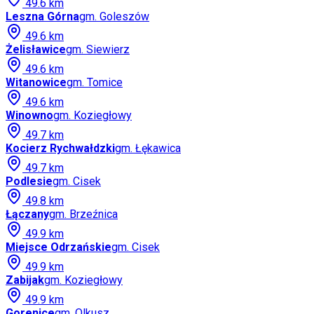
49.6
km
Leszna Górna
gm.
Goleszów
49.6
km
Żelisławice
gm.
Siewierz
49.6
km
Witanowice
gm.
Tomice
49.6
km
Winowno
gm.
Koziegłowy
49.7
km
Kocierz Rychwałdzki
gm.
Łękawica
49.7
km
Podlesie
gm.
Cisek
49.8
km
Łączany
gm.
Brzeźnica
49.9
km
Miejsce Odrzańskie
gm.
Cisek
49.9
km
Zabijak
gm.
Koziegłowy
49.9
km
Gorenice
gm.
Olkusz