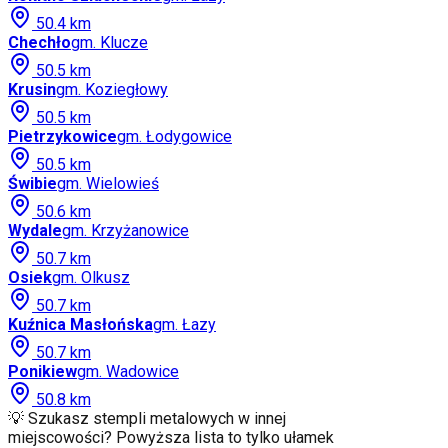
50.4
km
Chechło
gm.
Klucze
50.5
km
Krusin
gm.
Koziegłowy
50.5
km
Pietrzykowice
gm.
Łodygowice
50.5
km
Świbie
gm.
Wielowieś
50.6
km
Wydale
gm.
Krzyżanowice
50.7
km
Osiek
gm.
Olkusz
50.7
km
Kuźnica Masłońska
gm.
Łazy
50.7
km
Ponikiew
gm.
Wadowice
50.8
km
💡 Szukasz stempli metalowych w innej
miejscowości? Powyższa lista to tylko ułamek