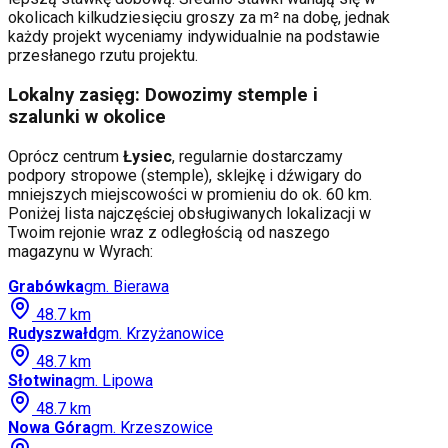
okolicach kilkudziesięciu groszy za m² na dobę, jednak
każdy projekt wyceniamy indywidualnie na podstawie
przesłanego rzutu projektu.
Lokalny zasięg: Dowozimy stemple i
szalunki w okolice
Oprócz centrum
Łysiec
, regularnie dostarczamy
podpory stropowe (stemple), sklejkę i dźwigary do
mniejszych miejscowości w promieniu do ok. 60 km.
Poniżej lista najczęściej obsługiwanych lokalizacji w
Twoim rejonie wraz z odległością od naszego
magazynu w Wyrach:
Grabówka
gm.
Bierawa
48.7
km
Rudyszwałd
gm.
Krzyżanowice
48.7
km
Słotwina
gm.
Lipowa
48.7
km
Nowa Góra
gm.
Krzeszowice