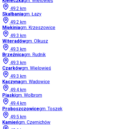
Kieleczka
gm.
Wielowieś
49.2
km
Skałbania
gm.
Łazy
49.2
km
Miękinia
gm.
Krzeszowice
49.3
km
Witeradów
gm.
Olkusz
49.3
km
Brzeźnica
gm.
Rudnik
49.3
km
Czarków
gm.
Wielowieś
49.3
km
Kaczyna
gm.
Wadowice
49.4
km
Piaski
gm.
Wolbrom
49.4
km
Proboszczowice
gm.
Toszek
49.5
km
Kamień
gm.
Czernichów