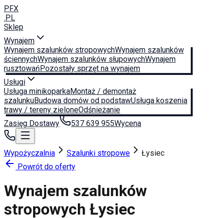
PFX
.PL
Sklep
Wynajem
Wynajem szalunków stropowych
Wynajem szalunków
ściennych
Wynajem szalunków słupowych
Wynajem
rusztowań
Pozostały sprzęt na wynajem
Usługi
Usługa minikoparka
Montaż / demontaż
szalunku
Budowa domów od podstaw
Usługa koszenia
trawy / tereny zielone
Odśnieżanie
Zasięg Dostawy
537 639 955
Wycena
Wypożyczalnia
Szalunki stropowe
Łysiec
Powrót do oferty
Wynajem szalunków
stropowych
Łysiec