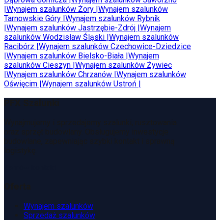
|
Wynajem szalunków
Żory
|
Wynajem szalunków
Tarnowskie Góry
|
Wynajem szalunków
Rybnik
|
Wynajem szalunków
Jastrzębie-Zdrój
|
Wynajem
szalunków
Wodzisław Śląski
|
Wynajem szalunków
Racibórz
|
Wynajem szalunków
Czechowice-Dziedzice
|
Wynajem szalunków
Bielsko-Biała
|
Wynajem
szalunków
Cieszyn
|
Wynajem szalunków
Żywiec
|
Wynajem szalunków
Chrzanów
|
Wynajem szalunków
Oświęcim
|
Wynajem szalunków
Ustroń
|
PFX Szalunki
Wynajmujemy i sprzedajemy szalunki, rusztowania
oraz sprzęt budowlany. Obsługujemy inwestycje
budowlane, zapewniając szybki kontakt i sprawną
logistykę.
Zamów kontakt
Oferta
Wynajem szalunków
Sprzedaż szalunków