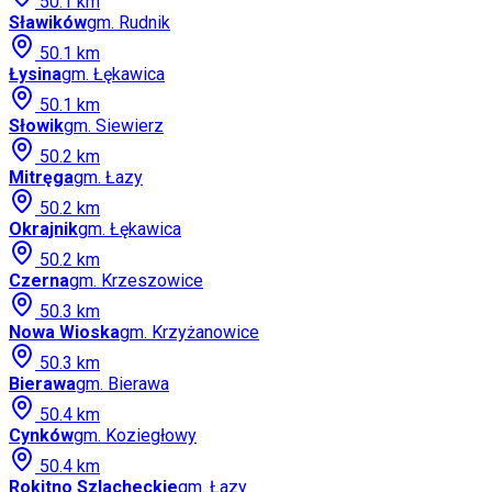
50.1
km
Sławików
gm.
Rudnik
50.1
km
Łysina
gm.
Łękawica
50.1
km
Słowik
gm.
Siewierz
50.2
km
Mitręga
gm.
Łazy
50.2
km
Okrajnik
gm.
Łękawica
50.2
km
Czerna
gm.
Krzeszowice
50.3
km
Nowa Wioska
gm.
Krzyżanowice
50.3
km
Bierawa
gm.
Bierawa
50.4
km
Cynków
gm.
Koziegłowy
50.4
km
Rokitno Szlacheckie
gm.
Łazy