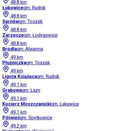
48.8
km
Łubowice
gm.
Rudnik
48.8
km
Sarnów
gm.
Toszek
48.8
km
Zarzecze
gm.
Łodygowice
48.8
km
Brodła
gm.
Alwernia
49
km
Płużniczka
gm.
Toszek
49
km
Ligota Książęca
gm.
Rudnik
49.1
km
Grabowa
gm.
Łazy
49.1
km
Kocierz Moszczanicki
gm.
Łękawica
49.1
km
Półwieś
gm.
Spytkowice
49.2
km