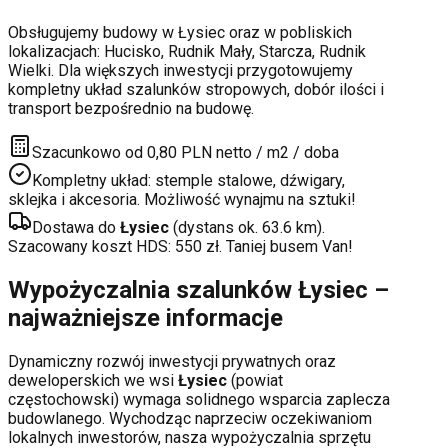
Obsługujemy budowy w
Łysiec
oraz w pobliskich
lokalizacjach:
Hucisko, Rudnik Mały, Starcza, Rudnik
Wielki
. Dla większych inwestycji przygotowujemy
kompletny układ szalunków stropowych, dobór ilości i
transport bezpośrednio na budowę.
Szacunkowo od 0,80 PLN netto / m2 / doba
Kompletny układ: stemple stalowe, dźwigary,
sklejka i akcesoria. Możliwość wynajmu na sztuki!
Dostawa do
Łysiec
(dystans ok.
63.6
km).
Szacowany koszt HDS:
550
zł. Taniej busem Van!
Wypożyczalnia szalunków
Łysiec
–
najważniejsze informacje
Dynamiczny rozwój inwestycji prywatnych oraz
deweloperskich
we wsi
Łysiec
(powiat
częstochowski
) wymaga solidnego wsparcia zaplecza
budowlanego. Wychodząc naprzeciw oczekiwaniom
lokalnych inwestorów, nasza wypożyczalnia sprzętu