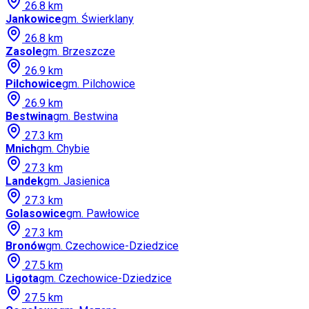
26.8
km
Jankowice
gm.
Świerklany
26.8
km
Zasole
gm.
Brzeszcze
26.9
km
Pilchowice
gm.
Pilchowice
26.9
km
Bestwina
gm.
Bestwina
27.3
km
Mnich
gm.
Chybie
27.3
km
Landek
gm.
Jasienica
27.3
km
Golasowice
gm.
Pawłowice
27.3
km
Bronów
gm.
Czechowice-Dziedzice
27.5
km
Ligota
gm.
Czechowice-Dziedzice
27.5
km