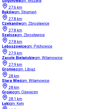
Gogołowa
gm.
Mszana
27.6
km
Bąków
gm.
Strumień
27.8
km
Czekanów
gm.
Zbrosławice
27.8
km
Szałsza
gm.
Zbrosławice
27.8
km
Leboszowice
gm.
Pilchowice
27.9
km
Zasole Bielańskie
gm.
Wilamowice
27.9
km
Gromiec
gm.
Libiąż
28
km
Stara Wieś
gm.
Wilamowice
28
km
Grojec
gm.
Oświęcim
28.1
km
Łęki
gm.
Kęty