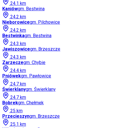
24.1
km
Kaniów
gm.
Bestwina
24.2
km
Nieborowice
gm.
Pilchowice
24.2
km
Bestwinka
gm.
Bestwina
24.3
km
Jawiszowice
gm.
Brzeszcze
24.3
km
Zarzecze
gm.
Chybie
24.4
km
Pniówek
gm.
Pawłowice
24.7
km
Świerklany
gm.
Świerklany
24.7
km
Bobrek
gm.
Chełmek
25
km
Przecieszyn
gm.
Brzeszcze
25.1
km