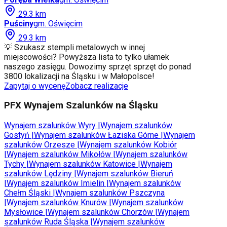
29.3
km
Puściny
gm.
Oświęcim
29.3
km
💡 Szukasz stempli metalowych w innej
miejscowości? Powyższa lista to tylko ułamek
naszego zasięgu. Dowozimy sprzęt sprzęt do ponad
3800 lokalizacji na Śląsku i w Małopolsce!
Zapytaj o wycenę
Zobacz realizacje
PFX Wynajem Szalunków na Śląsku
Wynajem szalunków
Wyry
|
Wynajem szalunków
Gostyń
|
Wynajem szalunków
Łaziska Górne
|
Wynajem
szalunków
Orzesze
|
Wynajem szalunków
Kobiór
|
Wynajem szalunków
Mikołów
|
Wynajem szalunków
Tychy
|
Wynajem szalunków
Katowice
|
Wynajem
szalunków
Lędziny
|
Wynajem szalunków
Bieruń
|
Wynajem szalunków
Imielin
|
Wynajem szalunków
Chełm Śląski
|
Wynajem szalunków
Pszczyna
|
Wynajem szalunków
Knurów
|
Wynajem szalunków
Mysłowice
|
Wynajem szalunków
Chorzów
|
Wynajem
szalunków
Ruda Śląska
|
Wynajem szalunków