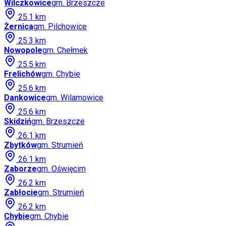
Wilczkowice
gm.
Brzeszcze
25.1
km
Żernica
gm.
Pilchowice
25.3
km
Nowopole
gm.
Chełmek
25.5
km
Frelichów
gm.
Chybie
25.6
km
Dankowice
gm.
Wilamowice
25.6
km
Skidziń
gm.
Brzeszcze
26.1
km
Zbytków
gm.
Strumień
26.1
km
Zaborze
gm.
Oświęcim
26.2
km
Zabłocie
gm.
Strumień
26.2
km
Chybie
gm.
Chybie