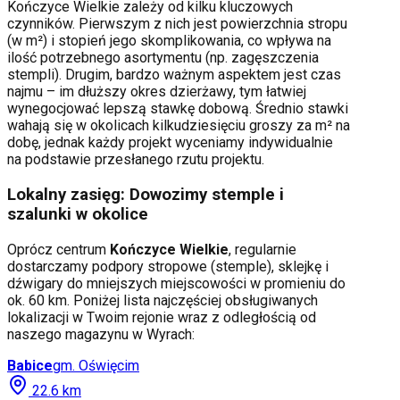
Kończyce Wielkie
zależy od kilku kluczowych
czynników. Pierwszym z nich jest powierzchnia stropu
(w m²) i stopień jego skomplikowania, co wpływa na
ilość potrzebnego asortymentu (np. zagęszczenia
stempli). Drugim, bardzo ważnym aspektem jest czas
najmu – im dłuższy okres dzierżawy, tym łatwiej
wynegocjować lepszą stawkę dobową. Średnio stawki
wahają się w okolicach kilkudziesięciu groszy za m² na
dobę, jednak każdy projekt wyceniamy indywidualnie
na podstawie przesłanego rzutu projektu.
Lokalny zasięg: Dowozimy stemple i
szalunki w okolice
Oprócz centrum
Kończyce Wielkie
, regularnie
dostarczamy podpory stropowe (stemple), sklejkę i
dźwigary do mniejszych miejscowości w promieniu do
ok. 60 km. Poniżej lista najczęściej obsługiwanych
lokalizacji w Twoim rejonie wraz z odległością od
naszego magazynu w Wyrach:
Babice
gm.
Oświęcim
22.6
km