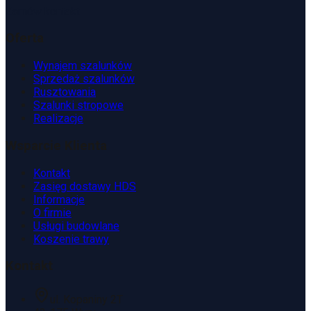
Zamów kontakt
Oferta
Wynajem szalunków
Sprzedaż szalunków
Rusztowania
Szalunki stropowe
Realizacje
Wsparcie Klienta
Kontakt
Zasięg dostawy HDS
Informacje
O firmie
Usługi budowlane
Koszenie trawy
Kontakt
ul. Kopaniny 2T