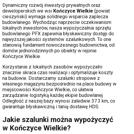
Dynamiczny rozwój inwestycji prywatnych oraz
deweloperskich
we wsi
Kończyce Wielkie
(powiat
cieszyński
) wymaga solidnego wsparcia zaplecza
budowlanego. Wychodząc naprzeciw oczekiwaniom
lokalnych inwestorów, nasza wypożyczalnia sprzętu
budowlanego PFX zapewnia błyskawiczny dostęp do
najwyższej jakości systemów szalunkowych. To one
stanowią fundament nowoczesnego budownictwa, od
domów jednorodzinnych po obiekty w rejonie
Kończyce Wielkie
.
Korzystanie z lokalnych zasobów wypożyczalni
znacznie skraca czas realizacji i optymalizuje koszty
na budowie. Dostarczamy szalunki stropowe z
własnego magazynu bezpośrednio na place budowy w
miejscowości
Kończyce Wielkie
, co ułatwia
zarządzanie logistyką każdej ekipie budowlanej.
Odległość z naszej bazy wynosi zaledwie 37.3 km, co
gwarantuje błyskawiczną i tanią dostawę HDS.
Jakie szalunki można wypożyczyć
w
Kończyce Wielkie
?