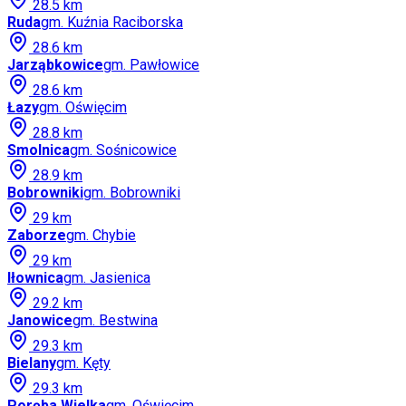
28.5
km
Ruda
gm.
Kuźnia Raciborska
28.6
km
Jarząbkowice
gm.
Pawłowice
28.6
km
Łazy
gm.
Oświęcim
28.8
km
Smolnica
gm.
Sośnicowice
28.9
km
Bobrowniki
gm.
Bobrowniki
29
km
Zaborze
gm.
Chybie
29
km
Iłownica
gm.
Jasienica
29.2
km
Janowice
gm.
Bestwina
29.3
km
Bielany
gm.
Kęty
29.3
km
Poręba Wielka
gm.
Oświęcim