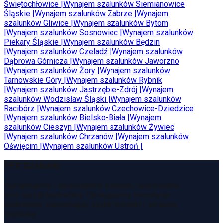
Świętochłowice
|
Wynajem szalunków
Siemianowice
Śląskie
|
Wynajem szalunków
Zabrze
|
Wynajem
szalunków
Gliwice
|
Wynajem szalunków
Bytom
|
Wynajem szalunków
Sosnowiec
|
Wynajem szalunków
Piekary Śląskie
|
Wynajem szalunków
Będzin
|
Wynajem szalunków
Czeladź
|
Wynajem szalunków
Dąbrowa Górnicza
|
Wynajem szalunków
Jaworzno
|
Wynajem szalunków
Żory
|
Wynajem szalunków
Tarnowskie Góry
|
Wynajem szalunków
Rybnik
|
Wynajem szalunków
Jastrzębie-Zdrój
|
Wynajem
szalunków
Wodzisław Śląski
|
Wynajem szalunków
Racibórz
|
Wynajem szalunków
Czechowice-Dziedzice
|
Wynajem szalunków
Bielsko-Biała
|
Wynajem
szalunków
Cieszyn
|
Wynajem szalunków
Żywiec
|
Wynajem szalunków
Chrzanów
|
Wynajem szalunków
Oświęcim
|
Wynajem szalunków
Ustroń
|
PFX Szalunki
Wynajmujemy i sprzedajemy szalunki, rusztowania
oraz sprzęt budowlany. Obsługujemy inwestycje
budowlane, zapewniając szybki kontakt i sprawną
logistykę.