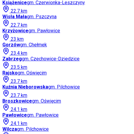
Książenice
gm.
Czerwionka-Leszczyny
22.7
km
Wisła Mała
gm.
Pszczyna
22.7
km
Krzyżowice
gm.
Pawłowice
23
km
Gorzów
gm.
Chełmek
23.4
km
Zabrzeg
gm.
Czechowice-Dziedzice
23.5
km
Rajsko
gm.
Oświęcim
23.7
km
Kuźnia Nieborowska
gm.
Pilchowice
23.7
km
Broszkowice
gm.
Oświęcim
24.1
km
Pawłowice
gm.
Pawłowice
24.1
km
Wilcza
gm.
Pilchowice