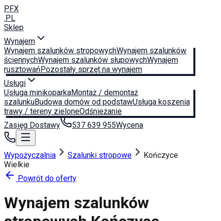
PFX
.PL
Sklep
Wynajem
Wynajem szalunków stropowych
Wynajem szalunków
ściennych
Wynajem szalunków słupowych
Wynajem
rusztowań
Pozostały sprzęt na wynajem
Usługi
Usługa minikoparka
Montaż / demontaż
szalunku
Budowa domów od podstaw
Usługa koszenia
trawy / tereny zielone
Odśnieżanie
Zasięg Dostawy
537 639 955
Wycena
Wypożyczalnia
Szalunki stropowe
Kończyce
Wielkie
Powrót do oferty
Wynajem szalunków