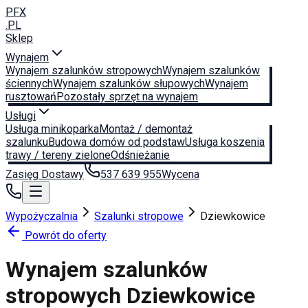
PFX
.PL
Sklep
Wynajem
Wynajem szalunków stropowych
Wynajem szalunków
ściennych
Wynajem szalunków słupowych
Wynajem
rusztowań
Pozostały sprzęt na wynajem
Usługi
Usługa minikoparka
Montaż / demontaż
szalunku
Budowa domów od podstaw
Usługa koszenia
trawy / tereny zielone
Odśnieżanie
Zasięg Dostawy
537 639 955
Wycena
Wypożyczalnia
Szalunki stropowe
Dziewkowice
Powrót do oferty
Wynajem szalunków
stropowych
Dziewkowice