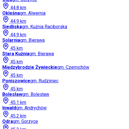
44.8
km
Okleśna
gm.
Alwernia
44.9
km
Siedliska
gm.
Kuźnia Raciborska
44.9
km
Solarnia
gm.
Bierawa
45
km
Stara Kuźnia
gm.
Bierawa
45
km
Międzybrodzie Żywieckie
gm.
Czernichów
45
km
Poniszowice
gm.
Rudziniec
45
km
Bolesław
gm.
Bolesław
45.1
km
Inwałd
gm.
Andrychów
45.2
km
Odra
gm.
Gorzyce