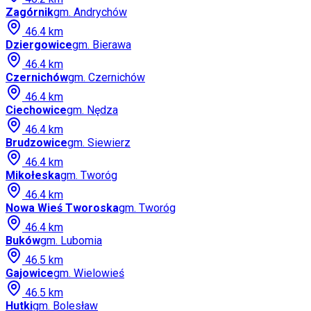
Zagórnik
gm.
Andrychów
46.4
km
Dziergowice
gm.
Bierawa
46.4
km
Czernichów
gm.
Czernichów
46.4
km
Ciechowice
gm.
Nędza
46.4
km
Brudzowice
gm.
Siewierz
46.4
km
Mikołeska
gm.
Tworóg
46.4
km
Nowa Wieś Tworoska
gm.
Tworóg
46.4
km
Buków
gm.
Lubomia
46.5
km
Gajowice
gm.
Wielowieś
46.5
km
Hutki
gm.
Bolesław