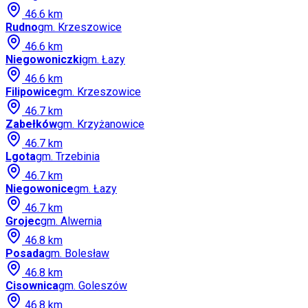
46.6
km
Rudno
gm.
Krzeszowice
46.6
km
Niegowoniczki
gm.
Łazy
46.6
km
Filipowice
gm.
Krzeszowice
46.7
km
Zabełków
gm.
Krzyżanowice
46.7
km
Lgota
gm.
Trzebinia
46.7
km
Niegowonice
gm.
Łazy
46.7
km
Grojec
gm.
Alwernia
46.8
km
Posada
gm.
Bolesław
46.8
km
Cisownica
gm.
Goleszów
46.8
km