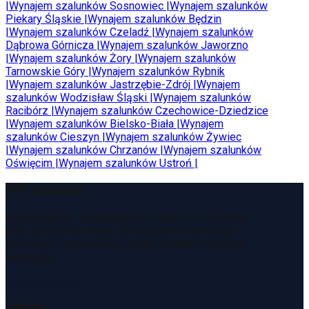
|
Wynajem szalunków
Sosnowiec
|
Wynajem szalunków
Piekary Śląskie
|
Wynajem szalunków
Będzin
|
Wynajem szalunków
Czeladź
|
Wynajem szalunków
Dąbrowa Górnicza
|
Wynajem szalunków
Jaworzno
|
Wynajem szalunków
Żory
|
Wynajem szalunków
Tarnowskie Góry
|
Wynajem szalunków
Rybnik
|
Wynajem szalunków
Jastrzębie-Zdrój
|
Wynajem
szalunków
Wodzisław Śląski
|
Wynajem szalunków
Racibórz
|
Wynajem szalunków
Czechowice-Dziedzice
|
Wynajem szalunków
Bielsko-Biała
|
Wynajem
szalunków
Cieszyn
|
Wynajem szalunków
Żywiec
|
Wynajem szalunków
Chrzanów
|
Wynajem szalunków
Oświęcim
|
Wynajem szalunków
Ustroń
|
PFX Szalunki
Wynajmujemy i sprzedajemy szalunki, rusztowania
oraz sprzęt budowlany. Obsługujemy inwestycje
budowlane, zapewniając szybki kontakt i sprawną
logistykę.
Zamów kontakt
Oferta