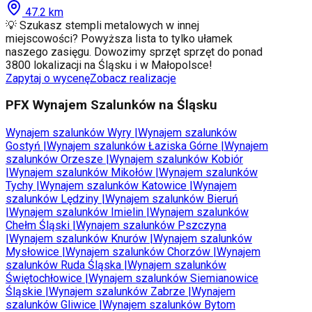
47.2
km
💡 Szukasz stempli metalowych w innej
miejscowości? Powyższa lista to tylko ułamek
naszego zasięgu. Dowozimy sprzęt sprzęt do ponad
3800 lokalizacji na Śląsku i w Małopolsce!
Zapytaj o wycenę
Zobacz realizacje
PFX Wynajem Szalunków na Śląsku
Wynajem szalunków
Wyry
|
Wynajem szalunków
Gostyń
|
Wynajem szalunków
Łaziska Górne
|
Wynajem
szalunków
Orzesze
|
Wynajem szalunków
Kobiór
|
Wynajem szalunków
Mikołów
|
Wynajem szalunków
Tychy
|
Wynajem szalunków
Katowice
|
Wynajem
szalunków
Lędziny
|
Wynajem szalunków
Bieruń
|
Wynajem szalunków
Imielin
|
Wynajem szalunków
Chełm Śląski
|
Wynajem szalunków
Pszczyna
|
Wynajem szalunków
Knurów
|
Wynajem szalunków
Mysłowice
|
Wynajem szalunków
Chorzów
|
Wynajem
szalunków
Ruda Śląska
|
Wynajem szalunków
Świętochłowice
|
Wynajem szalunków
Siemianowice
Śląskie
|
Wynajem szalunków
Zabrze
|
Wynajem
szalunków
Gliwice
|
Wynajem szalunków
Bytom