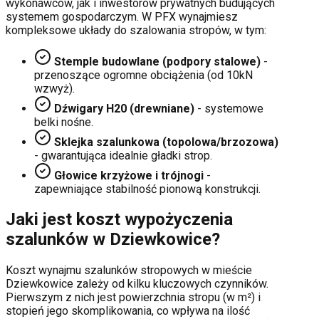
wykonawców, jak i inwestorów prywatnych budujących
systemem gospodarczym. W PFX wynajmiesz
kompleksowe układy do szalowania stropów, w tym:
Stemple budowlane (podpory stalowe)
-
przenoszące ogromne obciążenia (od 10kN
wzwyż).
Dźwigary H20 (drewniane)
- systemowe
belki nośne.
Sklejka szalunkowa (topolowa/brzozowa)
- gwarantująca idealnie gładki strop.
Głowice krzyżowe i trójnogi
-
zapewniające stabilność pionową konstrukcji.
Jaki jest koszt wypożyczenia
szalunków w
Dziewkowice
?
Koszt wynajmu szalunków stropowych w mieście
Dziewkowice
zależy od kilku kluczowych czynników.
Pierwszym z nich jest powierzchnia stropu (w m²) i
stopień jego skomplikowania, co wpływa na ilość