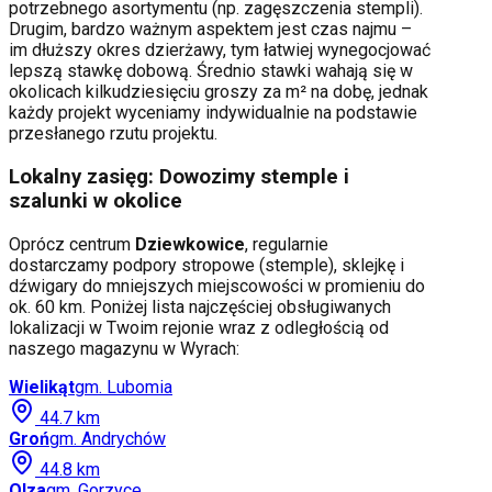
potrzebnego asortymentu (np. zagęszczenia stempli).
Drugim, bardzo ważnym aspektem jest czas najmu –
im dłuższy okres dzierżawy, tym łatwiej wynegocjować
lepszą stawkę dobową. Średnio stawki wahają się w
okolicach kilkudziesięciu groszy za m² na dobę, jednak
każdy projekt wyceniamy indywidualnie na podstawie
przesłanego rzutu projektu.
Lokalny zasięg: Dowozimy stemple i
szalunki w okolice
Oprócz centrum
Dziewkowice
, regularnie
dostarczamy podpory stropowe (stemple), sklejkę i
dźwigary do mniejszych miejscowości w promieniu do
ok. 60 km. Poniżej lista najczęściej obsługiwanych
lokalizacji w Twoim rejonie wraz z odległością od
naszego magazynu w Wyrach:
Wielikąt
gm.
Lubomia
44.7
km
Groń
gm.
Andrychów
44.8
km
Olza
gm.
Gorzyce