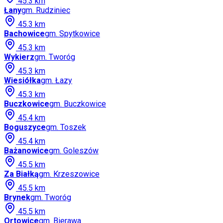
45.3
km
Łany
gm.
Rudziniec
45.3
km
Bachowice
gm.
Spytkowice
45.3
km
Wykierz
gm.
Tworóg
45.3
km
Wiesiółka
gm.
Łazy
45.3
km
Buczkowice
gm.
Buczkowice
45.4
km
Boguszyce
gm.
Toszek
45.4
km
Bażanowice
gm.
Goleszów
45.5
km
Za Białką
gm.
Krzeszowice
45.5
km
Brynek
gm.
Tworóg
45.5
km
Ortowice
gm.
Bierawa