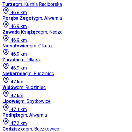
Turze
gm.
Kuźnia Raciborska
46.8
km
Poręba Żegoty
gm.
Alwernia
46.9
km
Zawada Książęca
gm.
Nędza
46.9
km
Niesułowice
gm.
Olkusz
46.9
km
Żurada
gm.
Olkusz
46.9
km
Niekarmia
gm.
Rudziniec
47
km
Widów
gm.
Rudziniec
47
km
Lipowa
gm.
Spytkowice
47.1
km
Podłęże
gm.
Alwernia
47.2
km
Godziszka
gm.
Buczkowice