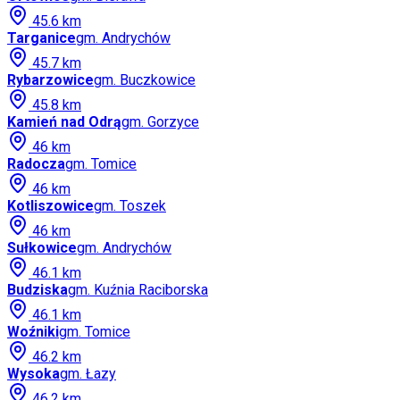
45.6
km
Targanice
gm.
Andrychów
45.7
km
Rybarzowice
gm.
Buczkowice
45.8
km
Kamień nad Odrą
gm.
Gorzyce
46
km
Radocza
gm.
Tomice
46
km
Kotliszowice
gm.
Toszek
46
km
Sułkowice
gm.
Andrychów
46.1
km
Budziska
gm.
Kuźnia Raciborska
46.1
km
Woźniki
gm.
Tomice
46.2
km
Wysoka
gm.
Łazy
46.2
km