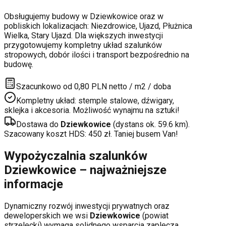
Obsługujemy budowy w
Dziewkowice
oraz w
pobliskich lokalizacjach:
Niezdrowice, Ujazd, Płużnica
Wielka, Stary Ujazd
. Dla większych inwestycji
przygotowujemy kompletny układ szalunków
stropowych, dobór ilości i transport bezpośrednio na
budowę.
Szacunkowo od 0,80 PLN netto / m2 / doba
Kompletny układ: stemple stalowe, dźwigary,
sklejka i akcesoria. Możliwość wynajmu na sztuki!
Dostawa do
Dziewkowice
(dystans ok.
59.6
km).
Szacowany koszt HDS:
450
zł. Taniej busem Van!
Wypożyczalnia szalunków
Dziewkowice
– najważniejsze
informacje
Dynamiczny rozwój inwestycji prywatnych oraz
deweloperskich
we wsi
Dziewkowice
(powiat
strzelecki
) wymaga solidnego wsparcia zaplecza